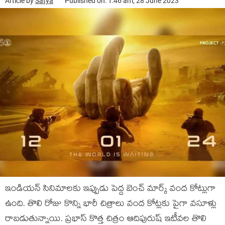
Article by
Satya
Published on: 1:46 am, 28 June 2023
ఇండియ‌న్ సినిమాల‌కు ఇప్పుడు పెద్ద బెంచ్ మార్క్ వంద కోట్లుగా
ఉంది. తొలి రోజు కొన్ని భారీ చిత్రాలు వంద కోట్ల‌కు పైగా వ‌సూళ్లు
రాబ‌డుతున్నాయి. ప్ర‌భాస్ కొత్త చిత్రం ఆదిపురుష్ ఇటీవ‌ల తొలి