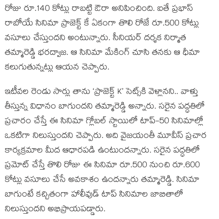
రోజు రూ.140 కోట్లు రాబ‌ట్టి ఔరా అనిపించింది. ఐతే ప్ర‌భాస్
రాబోయే సినిమా ప్రాజెక్ట్ కే ఏకంగా తొలి రోజే రూ.500 కోట్లు
వ‌సూలు చేస్తుంద‌ని అంటున్నారు. సీనియ‌ర్ ద‌ర్శ‌క నిర్మాత
త‌మ్మారెడ్డి భ‌ర‌ద్వాజ‌. ఆ సినిమా మేకింగ్ చూసి త‌న‌కు ఆ ధీమా
క‌లుగుతున్న‌ట్లు ఆయ‌న చెప్పారు.
ఇటీవల రెండు సార్లు తాను ‘ప్రాజెక్ట్ K’ సెట్స్‌కి వెళ్లానని.. వాళ్తు
తీస్తున్న విధానం బాగుందని త‌మ్మారెడ్డి అన్నారు. సరైన పద్ధతిలో
ప్రచారం చేస్తే ఈ సినిమా గ్లోబల్ స్టాయిలో టాప్-50 సినిమాల్లో
ఒక‌టిగా నిలుస్తుందని చెప్పారు. అది వైజయంతీ మూవీస్ ప్రచార
కార్యక్రమాల మీద ఆధారపడి ఉంటుందన్నారు. సరైన పద్ధతిలో
ప్ర‌మోట్ చేస్తే తొలి రోజు ఈ సినిమా రూ.500 నుంచి రూ.600
కోట్లు వసూలు చేసే అవకాశం ఉందన్నారు త‌మ్మారెడ్డి. సినిమా
బాగుంటే కచ్చితంగా హాలీవుడ్ టాప్ సినిమాల జాబితాలో
నిలుస్తుందని అభిప్రాయపడ్డారు.