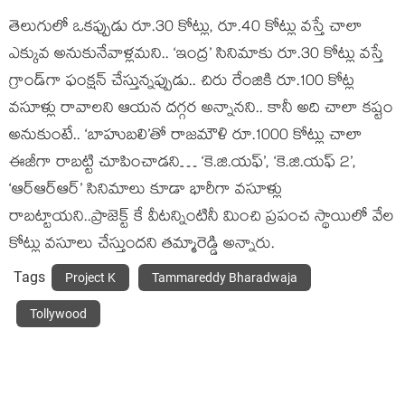
తెలుగులో ఒక‌ప్పుడు రూ.30 కోట్లు, రూ.40 కోట్లు వస్తే చాలా
ఎక్కువ అనుకునేవాళ్లమ‌ని.. ‘ఇంద్ర’ సినిమాకు రూ.30 కోట్లు వస్తే
గ్రాండ్‌గా ఫంక్షన్ చేస్తున్నప్పుడు.. చిరు రేంజికి రూ.100 కోట్ల
వ‌సూళ్లు రావాల‌ని ఆయ‌న ద‌గ్గ‌ర అన్నాన‌ని.. కానీ అది చాలా క‌ష్టం
అనుకుంటే.. ‘బాహుబలి’తో రాజ‌మౌళి రూ.1000 కోట్లు చాలా
ఈజీగా రాబ‌ట్టి చూపించాడని… ‘కె.జి.యఫ్’, ‘కె.జి.యఫ్ 2’,
‘ఆర్ఆర్ఆర్’ సినిమాలు కూడా భారీగా వ‌సూళ్లు
రాబ‌ట్టాయ‌ని..ప్రాజెక్ట్ కే వీట‌న్నింటినీ మించి ప్ర‌పంచ స్థాయిలో వేల
కోట్లు వ‌సూలు చేస్తుంద‌ని త‌మ్మారెడ్డి అన్నారు.
Tags
Project K
Tammareddy Bharadwaja
Tollywood