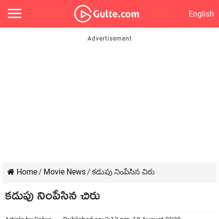
English
Home
/
Movie News
/
కడుపు నింపేసిన చిరు
కడుపు నింపేసిన చిరు