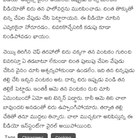
వీడియో అప్పట్లో వైరల్ అయింది. ఇప్పుడు దాన్ని మించిన
వీడియోతో చిరు తన ఫాలోవర్లను మురిపించాడు. చింత తొక్కుతో
చిన్న చేపల వేపుడు చేసి పెట్టారాయన. ఈ వీడియో చూసిన
ఎవ్వరికైనా నోరూరడం.. చివరికొచ్చేసరికి కడుపు కూడా
నిండిపోవడం ఖాయం.
చెయ్యి తిరిగిన చెఫ్ తరహాలో చిరు చక్కగా తన వంటకం గురించి
వివరిస్తూ ఏ తడబాటూ లేకుండా చింత పులుపు చేపల వేపుడు
చేసిన వైనం చూసి ఆశ్చర్యపోకుండా ఉండలేం. ఇది తన చిన్నపుడు
తల్లి చేసి ఇచ్చిన వంటకం అట. దాన్ని చిరు ఇప్పుడు వండి తన
తల్లికే పెట్టాడు. ఇంతకీ ఆమె తన వంటకం రుచి చూసి
ఏమంటుందో ఏమో అని టెన్షన్ పడ్డారు. కానీ ఆమె తిని చాలా
బావుందని అనడంతో చిరు ఉప్పొంగిపోయారు. తర్వాత తల్లి
చేతితో తనూ ముద్దలు తిన్నారు. చాలా ముచ్చటగా అనిపిస్తున్న ఈ
వీడియో ఇన్‌స్టంట్‌గా వైరల్ అయిపోయింది.
Tags
Chiranjeevi
Cooking