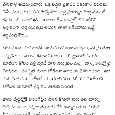
చేసేవాళ్లే అయ్యుంటారు. ఒక పద్ధతి ప్రకారం రకరకాల వంటలు
చేసే, మంచి రుచి తీసుకొచ్చే పాక శాస్త్ర ప్రావీణ్యం కొద్ది మందికే
ఉంటుంది. ఆ అరుదైన జాబితాలో మెగాస్టార్ చిరంజీవిని
కచ్చితంగా చేర్చేయొచ్చని ఆయన తాజా వీడియోను బట్టి
అర్థమవుతోంది.
చిరు మంచి వంటగాడని ఆయన కుటుంబ సభ్యులు, సన్నిహితులు
ఎప్పుడూ చెబుతూనే ఉంటారు. ఆయన కర్ణాటకలో ఓసారి
షూటింగ్ కోసం వెళ్లి వెరైటీ దోసె నేర్చుకుని వచ్చి.. దాన్ని ఇంట్లో ట్రై
చేయడం.. తన స్టైల్ కూడా జోడించి అందరినీ మెప్పించడం.. ఇది
రుచి చూసిన ఓ హోటల్ యజమాని ‘చిరు దోసె’ పేరుతో తన
హోటల్ మెనూలో చేర్చడం తెలిసిన సంగతే.
తాను ట్విట్టర్లోకి అరంగేట్రం చేసిన కొత్తలో చిరు తన మార్కు
దోసెను చాలా చక్కగా తయారు చేసి అమ్మకు రుచి చూపిన