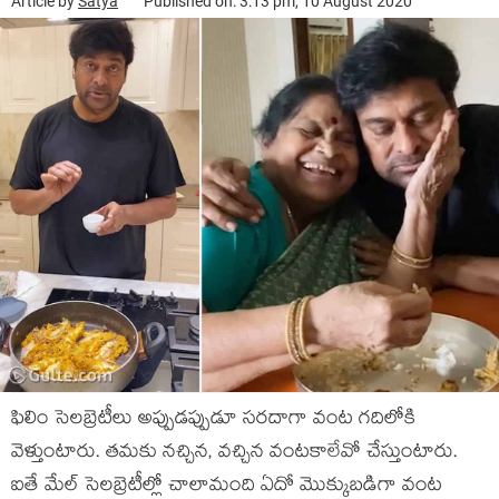
Article by
Satya
Published on: 3:13 pm, 10 August 2020
ఫిలిం సెలబ్రెటీలు అప్పుడప్పుడూ సరదాగా వంట గదిలోకి
వెళ్తుంటారు. తమకు నచ్చిన, వచ్చిన వంటకాలేవో చేస్తుంటారు.
ఐతే మేల్ సెలబ్రెటీల్లో చాలామంది ఏదో మొక్కుబడిగా వంట