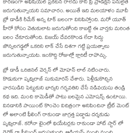
కారణంగా అఫీషియల్ ప్రకటన రాలేదు కానీ ప్రీ ప్రొడక్షన్ పనులైతే
జరుగుతున్నాయని సమాచారం. అయితే ఇది మలయాళం మూవీ
బ్రో డాడీకి రీమేక్ అన్న టాక్ బలంగా వినిపిస్తోంది. మరో యూత్
హీరో కోసం వెతుకులాట జరుగుతోంది కాబట్టి ఈ వార్తకు మరింత
బలం చేకూరుతోంది. విజయ్ దేవరకొండ లేదా సిద్దు
జొన్నలగడ్డలో ఒకరిని లాక్ చేసే దిశగా గట్టి ప్రయత్నాలు
జరుగుతున్నాయట. ఇంకొద్ది రోజుల్లో క్లారిటీ రావొచ్చు.
బ్రో డాడీ ఒరిజినల్ వెర్షన్ లో మోహన్ లాల్ నటించారు.
కొడుకుగా పృథ్విరాజ్ సుకుమారన్ చేశారు. పెళ్లీడుకొచ్చిన
వారసుడిని పెట్టుకుని భార్యని గర్భవతిని చేసే నడివయసు తండ్రి
కథ ఇది. మంచి కామెడీతో పాటు బలమైన ఎమోషన్స్ ఉంటాయి.
వినడానికి పాయింట్ కొంచెం విచిత్రంగా అనిపించినా ట్రీట్ మెంట్
లో అలాంటి ఫీలింగ్ రాకుండా జాగ్రత్త పడ్డాడు దర్శకుడు
పృథ్విరాజ్. కరోనా టైంలో థియేటర్లకు రాకుండా హాట్ స్టార్ లో