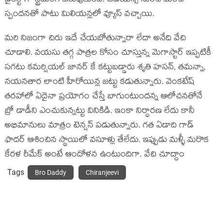
డైరెక్ట్ గా స్ట్రీమింగ్ జరుపుకుంది. ఆడియన్స్ నుంచి మంచి
స్పందనతో పాటు మిలియన్లలో వ్యూస్ వచ్చాయి.
మరి నిజంగా చిరు ఇదే చేయబోతున్నారా లేదా అనేది వేచి
చూడాలి. వయసు తగ్గ పాత్రల కోసం చూస్తున్న మెగాస్టార్ ఇప్పటికీ
సగటు కమర్షియల్ జానర్ కే కట్టుబడ్డారు శృతి హసన్, తమన్నా,
నయనతార లాంటి హీరోయిన్ల జట్టు కడుతున్నారు. వెంకటేష్
తరహాలో ఏదైనా ప్రయోగం చేస్తే బాగుంటుందన్న ఆలోచనతోనే
బ్రో డాడీని ఎంచుకున్నట్టు వినికిడి. ఇంకా నిర్ధారణ లేదు కానీ
అభిమానులు మాత్రం టెన్షన్ పడుతున్నారు. గత ఏడాది గాడ్
ఫాదర్ ఆశించిన స్థాయిలో వసూళ్లు తేలేదు. ఇప్పుడు మళ్ళీ మరొక
కేరళ రీమేక్ అంటే ఆందోళన ఉంటుందిగా. వేచి చూద్దాం
Tags
Bro Daddy
Chiranjeevi