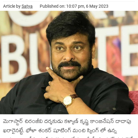
Article by
Satya
Published on: 10:07 pm, 6 May 2023
మెగాస్టార్ చిరంజీవి దర్శకుడు కళ్యాణ్ కృష్ణ కాంబినేషన్ దాదాపు
ఖరారైనట్టే. భోళా శంకర్ షూటింగ్ మంచి స్వింగ్ లో ఉన్న