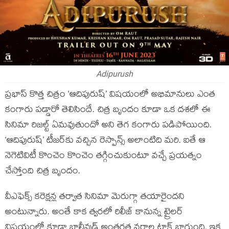
Adipurush
ప్రభాస్ కొత్త చిత్రం ‘ఆదిపురుష్’ విషయంలో అభిమానులు ఎంత
కంగారు పడ్డారో తెలిసిందే. చిత్ర బృందం కూడా ఒక దశలో ఈ
సినిమా రిజల్ట్ ఏమవుతుందో అని తెగ కంగారు పడిపోయింది.
‘ఆదిపురుష్’ టీజర్‌కు వచ్చిన రెస్పాన్స్ అలాంటిది మరి. ఐతే ఆ
నెగెటివిటీ కొంచెం కొంచెం తగ్గించుకుంటూ వచ్చే ప్రయత్నం
చేస్తోంది చిత్ర బృందం.
వీఎఫెక్స్ కరెక్షన్ల తర్వాత సినిమా మెరుగ్గా తయారైందని
అంటున్నారు. అంతే కాక త్వరలో రిలీజ్ కానున్న ట్రైలర్
విషయంలో కూడా బాలీవుడ్ అంతర్గత వర్గాల టాక్ బాగుంది. ఇక