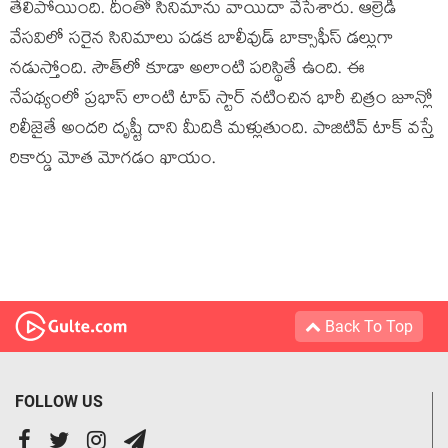
తేలిపోయింది. దీంతో సినిమాను వాయిదా వేసేశారు. ఆల్రెడీ
వేసవిలో సరైన సినిమాలు పడక బాలీవుడ్ బాక్సాఫీస్ డల్లుగా
నడుస్తోంది. సౌత్‌లో కూడా అలాంటి పరిస్థితే ఉంది. ఈ
నేపథ్యంలో ప్రభాస్ లాంటి టాప్ స్టార్ నటించిన భారీ చిత్రం జూన్లో
రిలీజైతే అందరి దృష్టీ దాని మీదికి మళ్లుతుంది. పాజిటివ్ టాక్ వస్తే
రికార్డు మోత మోగడం ఖాయం.
Back To Top
FOLLOW US