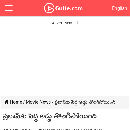
English
Home
/
Movie News
/
ప్రభాస్‌కు పెద్ద అడ్డు తొలగిపోయింది
ప్రభాస్‌కు పెద్ద అడ్డు తొలగిపోయింది