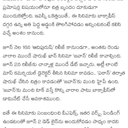
ప్రమోషన్ల విషయంలోనూ చిత్ర బృందం దూకుడుగా
ముందుకెళ్తోంది. ఇవన్నీ ఒకెత్తయితే.. ఈ సినిమాకు బాక్సాఫీస్
దగ్గర ఉన్న అతి పెద్ద అడ్డంకి తొలగిపోవడం అన్నింటకంటే కలిసి
వచ్చే అంశం కానుంది.
జూన్ నెల 16న ‘ఆదిపురుష్’ రిలీజ్ కానుండగా.. అంతకు రెండు
వారాల ముందే షారుఖ్ ఖాన్ సినిమా ‘జవాన్’ రిలీజ్ కావాల్సింది.
జూన్ 2న రిలీజ్‌కు చాన్నాళ్ల ముందే డేట్ ఇచ్చారు. అట్లీ లాంటి
మాస్ కమర్షియల్ డైరెక్టర్ తీసిన సినిమా కావడం.. ‘పఠాన్’ తర్వాత
షారుఖ్‌ చేసిన చిత్రం కావడంతో ‘జవాన్’కు మంచి హైపే ఉంది.
‘జవాన్’కు మంచి టాక్ వస్తే కొన్ని వారాల పాటు బాక్సాఫీస్‌లో
డామినేట్ చేసే అవకాశముంది.
ఐతే ఈ సినిమాకు సంబంధించి వీఎఫెక్స్, ఇతర వర్క్స్ పెండింగ్
ఉండటంతో జూన్ 2 డెడ్ లైన్‌ను అందుకోవడం సాధ్యం కాదని