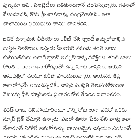
పుణ్యమా అని.. సెలబ్రెటీలు బతికుండగానే చంపేస్తున్నారు. గతంలో
వేణుమాధవ్, కోట శ్రీనివాసరావు, చంద్రమోహన్.. ఇలా
చాలామంది ప్రముఖులు తాము చావలేదని.
బతికే ఉన్నామని వీడియోలు రిలీజ్ చేసి క్లారిటీ ఇచ్చుకోవాల్సిన
దుస్థితి నెలకొంది. ఇప్పుడు సీనియర్ నటుడు శరత్ బాబు
కుటుంబీకులు ఇలాగే క్లారిటీ ఇచ్చుకోవాల్సి వస్తోంది. శరత్ బాబు
కొంత కాలంగా అనారోగ్యంతో ఉన్న మాట వాస్తవం. ఆయన
ఆసుపత్రిలో ఉంటూ చికిత్స పొందుతున్నారు. ఆయనది తీవ్ర
అనారోగ్యమే అయినప్పటికీ.. వాస్తవ పరిస్థితి తెలుసుకోకుండా
నెటిజన్లు ఫేక్ న్యూస్‌లను ప్రచారంలోకి తేవడం విచారకరం.
శరత్ బాబు చనిపోయారంటూ కొన్ని రోజులుగా ఎవరో ఒకరు
న్యూస్ బ్రేక్ చేస్తూనే ఉన్నారు. ఎవరో ఊరూ పేరు లేని వాళ్లు ఇలా
చేశారంటే ఏదోలే అనుకోవచ్చు. దారుణమైన విషయం ఏంటంటే