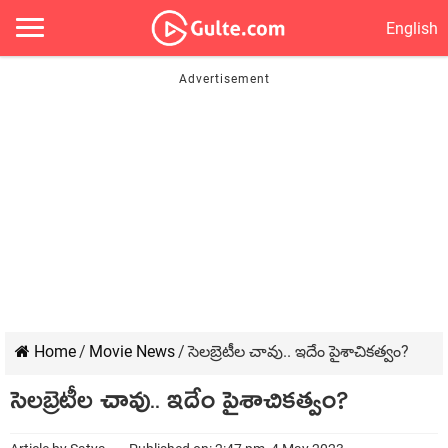
English
Home
/
Movie News
/
సెలబ్రెటీల చావు.. ఇదేం పైశాచికత్వం?
సెలబ్రెటీల చావు.. ఇదేం పైశాచికత్వం?