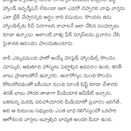
వెరిఫైడ్ హ్యాండిల్స్ నుంచి ఈ న్యూస్ బయటికి వచ్చింది. ఫస్ట్
హ్యాండ్ ఇన్ఫర్మేషన్ లేకుండా ఇలా ఎవరో చెప్పారని చావు వార్తను
ఎలా బ్రేక్ చేస్తారన్నది అర్థం కాని విషయం. కొందరు తమ
హ్యాండిల్స్‌కు రీచ్ పెరగాలని కావాలనే ఇలా చేసిన సందర్భాలు
కూడా ఉన్నాయి. అలాంటి వాళ్లు ఫేక్ న్యూస్‌లను ప్రచారం చేసి
పైశాచిక ఆనందం పొందుతుంటారు.
కానీ ఎక్కువమంది ఫాలో అయ్యే వెరిఫైడ్ హ్యాండిల్స్ కొంచెం
చూస్కుని, ఆచితూచి పోస్టులు పెట్టాల్సిన అవసరం ఉంది. శరత్
బాబు ప్రాణాలతోనే ఉన్నారని.. అనారోగ్యం నుంచి కొంచెం
కోలుకోవడంతో ఐసీయూ నుంచి రూంకి షిఫ్ట్ కూడా చేశారని
శరత్ బాబు సోదరి తాజాగా మీడియాక అప్‌డేట్ ఇచ్చారు.
బతికున్న మనిషి చనిపోయారని మీడియాలో ప్రచారం జరిగితే..
అది ఆ కుటుంబ సభ్యులకు ఎంత బాధ కలిగిస్తుందో ఒకసారి
ఆలోచించి వార్తలు ఇవ్వాల్సిన బాధ్యత అందరి మీదా ఉంది.