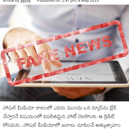
Article by
Satya
Published on: 2:47 pm, 4 May 2023
సోషల్ మీడియా కాలంలో ఎవరు ముందు ఒక న్యూస్‌ను బ్రేక్
చేస్తారనే విషయంలో విపరీతమైన పోటీ నెలకొంది. ఆ క్రెడిట్
కోసమని.. సోషల్ మీడియాలో జనాలు చూపించే అత్యుత్సాహం