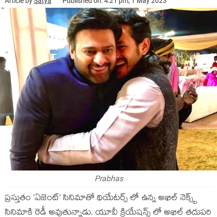
Article by
Satya
Published on: 4:21 pm, 1 May 2023
Prabhas
ప్రస్తుతం ‘ఏజెంట్’ సినిమాతో థియేటర్స్ లో ఉన్న అఖిల్ నెక్స్ట్
సినిమాకి రెడీ అవుతున్నాడు. యూవీ క్రియేషన్స్ లో అఖిల్ తదుపరి