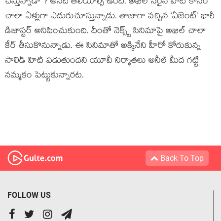
చేస్తున్నాడా ? అనేది తెలియాల్సి ఉంది. అఖిల్ సరైన హిట్ కోసం
చాలా ఏళ్లుగా ఎదురుచూస్తున్నాడు. తాజాగా వచ్చిన ‘ఏజెంట్’ భారీ
డిజాస్టర్ అనిపించుకుంది. దీంతో నెక్స్ట్ సినిమాపై అఖిల్ చాలా
కేర్ తీసుకొనున్నాడు. ఈ సినిమాతో అక్కినేని హీరో కోరుకున్న
సాలిడ్ హిట్ పడుతుందని యూవీ నిర్మాతలు అనీల్ మీద గట్టి
నమ్మకం పెట్టుకున్నారట.
Back To Top
FOLLOW US