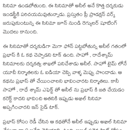
సినిమా ఉండబోతుంది. ఈ సినిమాతో అనీల్ అనే కొత్త దర్శకుడు
ఇండస్ట్రీకి పరిచయమవుతున్నాడు. ప్రస్తుతం ప్రీ ప్రొడక్షన్ వర్క్
జరుపుకుంటున్న ఈ సినిమా జూన్ నుండి రెగ్యులర్ షూటింగ్
మొదలు కానుంది.
ఈ సినిమాతో దర్శకుడిగా మెగా ఫోన్ పట్టబోతున్న అనీల్ గతంలో
ప్రభాస్ కి ఓ కథ చెప్పాడని టాక్ ఉంది. సాహో , రాదేశ్యామ్
సినిమాలకు దర్శకత్వ శాఖలో పనిచేశాడు అనీల్. సాహో టైమ్ లోనే
యూవీ నిర్మాతలకు ఓ ఐడియా చెప్పి వాళ్ళ మెప్పు పొందాడు. ఆ
కథను ప్రభాస్ తో చేయించాలని భావించారట నిర్మాతలు. కానీ
సాహో , రాధే శ్యామ్ ఎఫెక్ట్ తో అనీల్ ను ప్రభాస్ కి జత చేయడం
కరెక్ట్ కాదని భావించి అతనికి ఇప్పుడు అఖిల్ సినిమా
అప్పగించారని ఇన్ సైడ్ టాక్.
ప్రభాస్ కోసం రెడీ చేసిన ఆ కథతోనే అనీల్ ఇప్పుడు అఖిల్ సినిమా