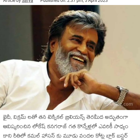
Article by
Satya
Published on: 2:37 pm, 5 April 2023
ఖైదీ, విక్రమ్ లతో తన టెక్నికల్ బ్రిలియన్స్ తెరమీద అద్భుతంగా
ఆవిష్కరించిన లోకేష్ కనగరాజ్ గత కొన్నేళ్లలో ఎవరికీ సాధ్యం
కాని రీతిలో కమల్ హాసన్ కు మూడు వందల కోట్ల బ్లాక్ బస్టర్