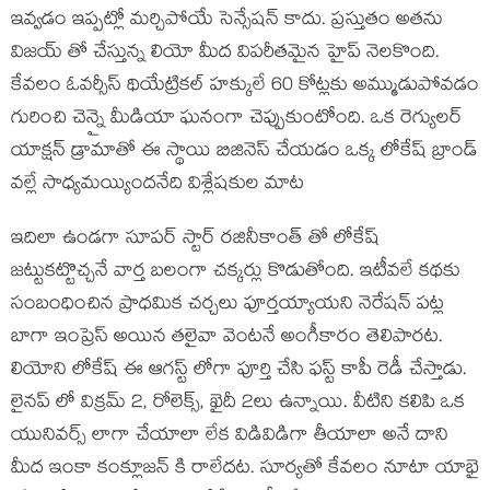
ఇవ్వడం ఇప్పట్లో మర్చిపోయే సెన్సేషన్ కాదు. ప్రస్తుతం అతను
విజయ్ తో చేస్తున్న లియో మీద విపరీతమైన హైప్ నెలకొంది.
కేవలం ఓవర్సీస్ థియేట్రికల్ హక్కులే 60 కోట్లకు అమ్ముడుపోవడం
గురించి చెన్నై మీడియా ఘనంగా చెప్పుకుంటోంది. ఒక రెగ్యులర్
యాక్షన్ డ్రామాతో ఈ స్థాయి బిజినెస్ చేయడం ఒక్క లోకేష్ బ్రాండ్
వల్లే సాధ్యమయ్యిందనేది విశ్లేషకుల మాట
ఇదిలా ఉండగా సూపర్ స్టార్ రజినీకాంత్ తో లోకేష్
జట్టుకట్టొచ్చనే వార్త బలంగా చక్కర్లు కొడుతోంది. ఇటీవలే కథకు
సంబంధించిన ప్రాధమిక చర్చలు పూర్తయ్యాయని నెరేషన్ పట్ల
బాగా ఇంప్రెస్ అయిన తలైవా వెంటనే అంగీకారం తెలిపారట.
లియోని లోకేష్ ఈ ఆగస్ట్ లోగా పూర్తి చేసి ఫస్ట్ కాపీ రెడీ చేస్తాడు.
లైనప్ లో విక్రమ్ 2, రోలెక్స్, ఖైదీ 2లు ఉన్నాయి. వీటిని కలిపి ఒక
యునివర్స్ లాగా చేయాలా లేక విడివిడిగా తీయాలా అనే దాని
మీద ఇంకా కంక్లూజన్ కి రాలేదట. సూర్యతో కేవలం నూటా యాభై