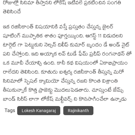
రోజుల్లో సినిమా తీస్తానని లోకేష్ ఇటీవలే ప్రకటించిన సంగతి
తెలిసిందే
ఇక రజినీకాంత్ విషయానికి వస్తే ప్రస్తుతం చేస్తున్న జైలర్
షూటింగ్ ముప్పాతిక శాతం పూర్తయ్యింది. ఆగస్ట్ 11 విడుదలని
టార్గెట్ గా పెట్టుకుని నెల్సన్ దిలీప్ కుమార్ బృందం డే అండ్ నైట్
పని చేస్తోంది. ఇది అయ్యాక లవ్ టుడే ఫేమ్ ప్రదీప్ రంగనాథన్ తో
ఒక మూవీ చేయాల్సి ఉంది. కానీ కథ విషయంలో ఏకాభిప్రాయం
రాలేదని తెలిసింది. కూతురు ఐశ్వర్య రజినీకాంత్ తీస్తున్న మరో
సినిమాలో స్పెషల్ క్యామియో చేస్తున్న రజని కొంత విశ్రాంతి
తీసుకున్నాకే కొత్త ప్రాజెక్టు మొదలుపెడతారు. చూస్తుంటే జేమ్స్
బాండ్ సిరీస్ లాగా లోకేష్ మల్టీవర్స్ ని కొనసాగించేలా ఉన్నాడు
Tags
Lokesh Kanagaraj
Rajinikanth