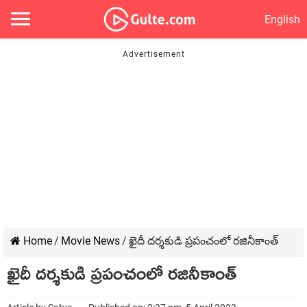
English
Home
/
Movie News
/
ఖైదీ దర్శకుడి ప్రపంచంలో రజినీకాంత్
ఖైదీ దర్శకుడి ప్రపంచంలో రజినీకాంత్