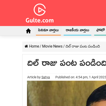
సినిమా వార్తలు
రాజకీయ వార్తలు
ఫోటో గ
Home
/
Movie News
/
దిల్ రాజు పంట పండింది
దిల్ రాజు పంట పండింద
Article by
Satya
Published on: 4:54 pm, 1 April 202