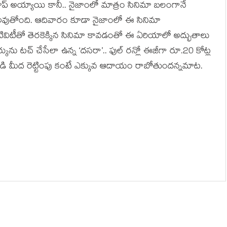
ా డ్రాప్ అయ్యాయి కానీ.. నైజాంలో మాత్రం సినిమా బలంగానే
్ అవుతోంది. ఆదివారం కూడా నైజాంలో ఈ సినిమా
విటీతో తెరకెక్కిన సినిమా కావడంతో ఈ ఏరియాలో అద్భుతాలు
మార్కును టచ్ చేసేలా ఉన్న ‘దసరా’.. ఫుల్ రన్లో ఈజీగా రూ.20 కోట్ల
బడి మీద రెట్టింపు కంటే ఎక్కువ ఆదాయం రాబోతుందన్నమాట.