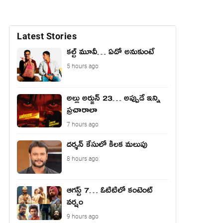
Latest Stories
కల్ట్ మూవీ… ఏదో అనుకుంటే
5 hours ago
అల్లు అర్జున్ 23… అప్పుడే ఇన్ని
ప్రచారాలా
7 hours ago
దర్శన్ కేసులో కీలక మలుపు
8 hours ago
ఆగస్ట్ 7… ఓటిటిలో కంటెంట్
వర్షం
9 hours ago