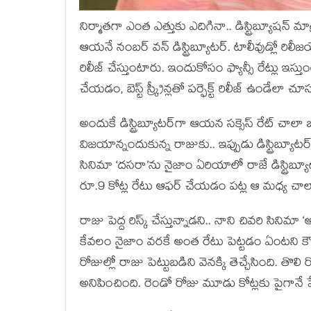
నిర్మాతగా ఎంత ఎత్తుకు ఎదిగినా.. డిస్ట్రిబ్యూషన్ 
ఆయనే నంబర్ వన్ డిస్ట్రిబ్యూటర్. టాలీవుడ్లో రిల
రిలీజ్ చేస్తుంటారు. ఇందుకోసం ఫ్యాన్సీ రేట్లు ఇస్
చేయడం, బెస్ట్ స్క్రీన్లతో పర్ఫెక్ట్ రిలీజ్ ఉండే
అందుకే డిస్ట్రిబ్యూటర్‌గా ఆయన సక్సెస్ రేట్ చాల
విజయాన్నందుకున్న రాజుకు.. ఇప్పుడు డిస్ట్రిబ్యూటర్
సినిమా ‘దసరా’ను నైజాం ఏరియాలో రాజే డిస్ట్రిబ్య
రూ.9 కోట్ల రేటు ఆఫర్ చేయడం పట్ల ఆ మధ్య చా
రాజు పెద్ద రిస్క్ చేస్తున్నాడని.. నాని చివరి సినిమ
కేవలం నైజాం వరకే అంత రేటు పెట్టడం ఏంటని కౌంట
రోజుల్లో రాజు పెట్టుబడిని వెనక్కి తెచ్చేసింది. త
అనిపించింది. రెండో రోజు మూడు కోట్లకు పైగానే షే