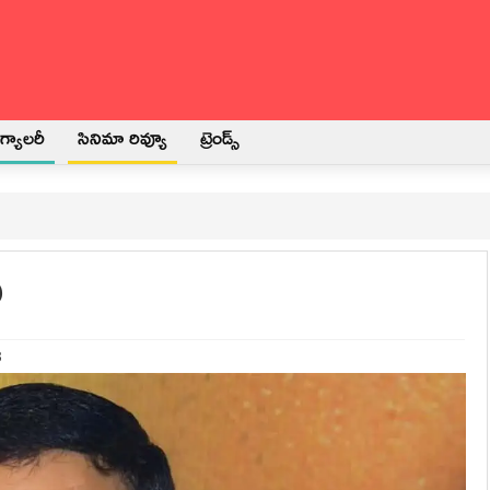
్యాలరీ
సినిమా రివ్యూ
ట్రెండ్స్
ి
3