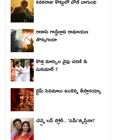
కనకరాజు కొట్టులో బోణీ బాగుంది
రాకాసి గాడ్జిల్లాని రామాయణ
తొక్కగలదా
కొత్త మార్పుల వైపు చరణ్ &
సుకుమార్ ?
క్రైమ్ సినిమాలు ఇంకెన్ని తీస్తారయ్యా
చెన్నై లవ్ స్టోరీ... ‘సమ్’తృప్తేనా?