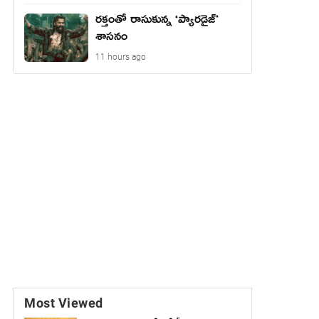
రక్తంతో రాసుకున్న ‘ప్యారడైజ్’
శాసనం
11 hours ago
Most Viewed