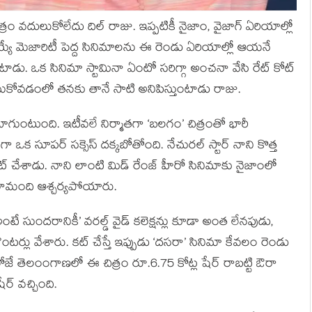
మాత్రం వదులుకోలేదు దిల్ రాజు. ఇప్పటికీ నైజాం, వైజాగ్ ఏరియాల్లో
ీజయ్యే మెజారిటీ పెద్ద సినిమాలను ఈ రెండు ఏరియాల్లో ఆయనే
తుంటాడు. ఒక సినిమా స్టామినా ఏంటో సరిగ్గా అంచనా వేసి రేట్ కోట్
లా చూసుకోవడంలో తనకు తానే సాటి అనిపిస్తుంటాడు రాజు.
ా బాగుంటుంది. ఇటీవలే నిర్మాతగా ‘బలగం’ చిత్రంతో భారీ
‌గా ఒక సూపర్ సక్సెస్ దక్కబోతోంది. నేచురల్ స్టార్ నాని కొత్త
ూట్ చేశాడు. నాని లాంటి మిడ్ రేంజ్ హీరో సినిమాకు నైజాంలో
లామంది ఆశ్చర్యపోయారు.
ా ‘అంటే సుందరానికీ’ వరల్డ్ వైడ్ కలెక్షన్లు కూడా అంత లేనపుడు,
ర్లు వేశారు. కట్ చేస్తే ఇప్పుడు ‘దసరా’ సినిమా కేవలం రెండు
ొలి రోజే తెలంంగాణలో ఈ చిత్రం రూ.6.75 కోట్ల షేర్ రాబట్టి ఔరా
ర్ వచ్చింది.