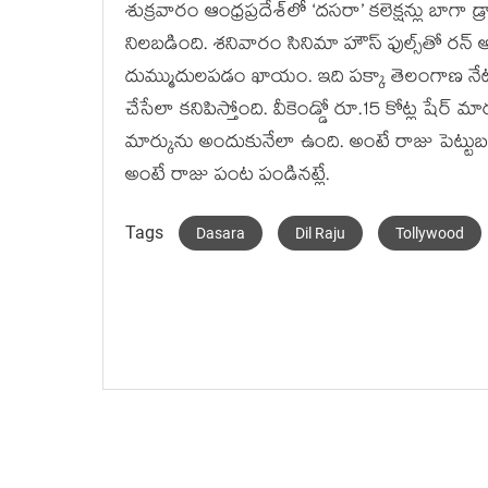
శుక్రవారం ఆంధ్రప్రదేశ్‌లో ‘దసరా’ కలెక్షన్లు బాగ
నిలబడింది. శనివారం సినిమా హౌస్ ఫుల్స్‌తో రన
దుమ్ముదులపడం ఖాయం. ఇది పక్కా తెలంగాణ నేటి
చేసేలా కనిపిస్తోంది. వీకెండ్డో రూ.15 కోట్ల షేర్ 
మార్కును అందుకునేలా ఉంది. అంటే రాజు పెట్టు
అంటే రాజు పంట పండినట్లే.
Tags
Dasara
Dil Raju
Tollywood