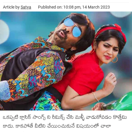
Article by
Satya
Published on: 10:08 pm, 14 March 2023
ఒకప్పటి క్లాసిక్ సాంగ్స్ ని రీమిక్స్ చేసి మళ్ళీ వాడుకోవడం కొత్తేమి
కాదు. కాకపోతే వీటిని చేయించుకునే విషయంలో చాలా