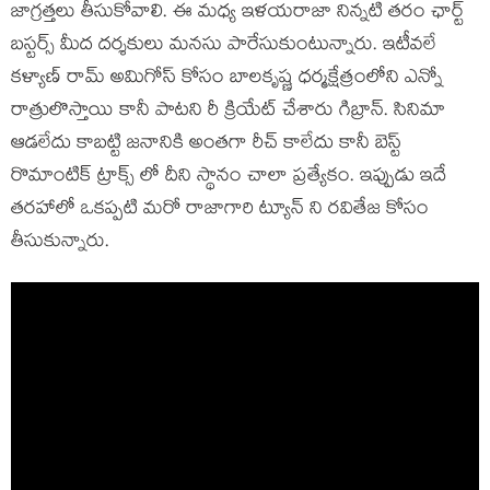
జాగ్రత్తలు తీసుకోవాలి. ఈ మధ్య ఇళయరాజా నిన్నటి తరం ఛార్ట్
బస్టర్స్ మీద దర్శకులు మనసు పారేసుకుంటున్నారు. ఇటీవలే
కళ్యాణ్ రామ్ అమిగోస్ కోసం బాలకృష్ణ ధర్మక్షేత్రంలోని ఎన్నో
రాత్రులొస్తాయి కానీ పాటని రీ క్రియేట్ చేశారు గిబ్రాన్. సినిమా
ఆడలేదు కాబట్టి జనానికి అంతగా రీచ్ కాలేదు కానీ బెస్ట్
రొమాంటిక్ ట్రాక్స్ లో దీని స్థానం చాలా ప్రత్యేకం. ఇప్పుడు ఇదే
తరహాలో ఒకప్పటి మరో రాజాగారి ట్యూన్ ని రవితేజ కోసం
తీసుకున్నారు.