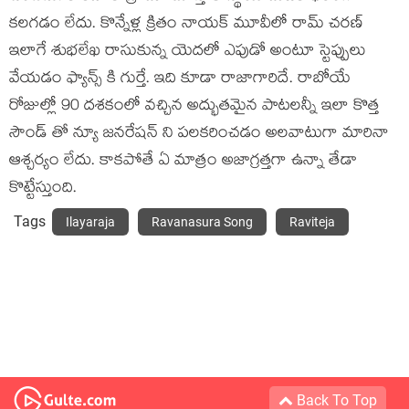
కలగడం లేదు. కొన్నేళ్ల క్రితం నాయక్ మూవీలో రామ్ చరణ్
ఇలాగే శుభలేఖ రాసుకున్న యెదలో ఎపుడో అంటూ స్టెప్పులు
వేయడం ఫ్యాన్స్ కి గుర్తే. ఇది కూడా రాజాగారిదే. రాబోయే
రోజుల్లో 90 దశకంలో వచ్చిన అద్భుతమైన పాటలన్నీ ఇలా కొత్త
సౌండ్ తో న్యూ జనరేషన్ ని పలకరించడం అలవాటుగా మారినా
ఆశ్చర్యం లేదు. కాకపోతే ఏ మాత్రం అజాగ్రత్తగా ఉన్నా తేడా
కొట్టేస్తుంది.
Tags
Ilayaraja
Ravanasura Song
Raviteja
Back To Top