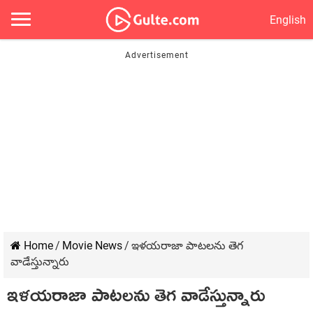
English
Home
/
Movie News
/
ఇళయరాజా పాటలను తెగ
వాడేస్తున్నారు
ఇళయరాజా పాటలను తెగ వాడేస్తున్నారు