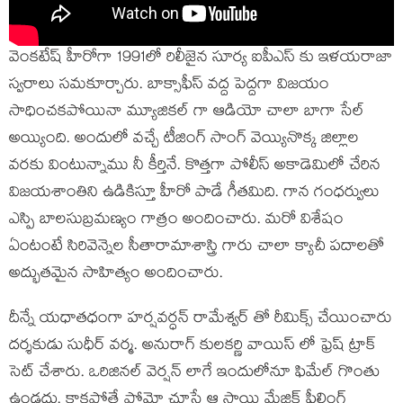
వెంకటేష్ హీరోగా 1991లో రిలీజైన సూర్య ఐపీఎస్ కు ఇళయరాజా
స్వరాలు సమకూర్చారు. బాక్సాఫీస్ వద్ద పెద్దగా విజయం
సాధించకపోయినా మ్యూజికల్ గా ఆడియో చాలా బాగా సేల్
అయ్యింది. అందులో వచ్చే టీజింగ్ సాంగ్ వెయ్యినొక్క జిల్లాల
వరకు వింటున్నాము నీ కీర్తినే. కొత్తగా పోలీస్ అకాడెమిలో చేరిన
విజయశాంతిని ఉడికిస్తూ హీరో పాడే గీతమిది. గాన గంధర్వులు
ఎస్పి బాలసుబ్రమణ్యం గాత్రం అందించారు. మరో విశేషం
ఏంటంటే సిరివెన్నెల సీతారామాశాస్త్రి గారు చాలా క్యాచీ పదాలతో
అద్భుతమైన సాహిత్యం అందించారు.
దీన్నే యధాతధంగా హర్షవర్ధన్ రామేశ్వర్ తో రీమిక్స్ చేయించారు
దర్శకుడు సుధీర్ వర్మ. అనురాగ్ కులకర్ణి వాయిస్ లో ఫ్రెష్ ట్రాక్
సెట్ చేశారు. ఒరిజినల్ వెర్షన్ లాగే ఇందులోనూ ఫిమేల్ గొంతు
ఉండదు. కాకపోతే ప్రోమో చూస్తే ఆ స్థాయి మేజిక్ ఫీలింగ్