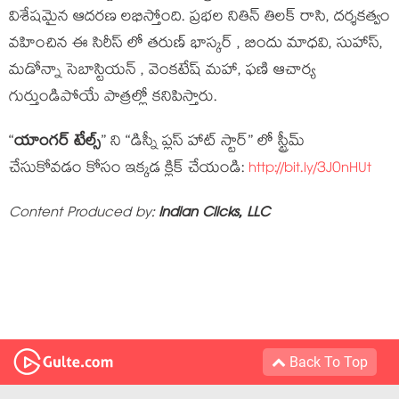
విశేషమైన ఆదరణ లభిస్తోంది. ప్రభల నితిన్ తిలక్ రాసి, దర్శకత్వం
వహించిన ఈ సిరీస్ లో తరుణ్ భాస్కర్ , బిందు మాధవి, సుహాస్,
మడోన్నా సెబాస్టియన్ , వెంకటేష్ మహా, ఫణి ఆచార్య
గుర్తుండిపోయే పాత్రల్లో కనిపిస్తారు.
“
యాంగర్ టేల్స్
” ని “డిస్నీ ప్లస్ హాట్ స్టార్” లో స్ట్రీమ్
చేసుకోవడం కోసం ఇక్క‌డ క్లిక్ చేయండి:
http://bit.ly/3J0nHUt
Content Produced by:
Indian Clicks, LLC
Back To Top