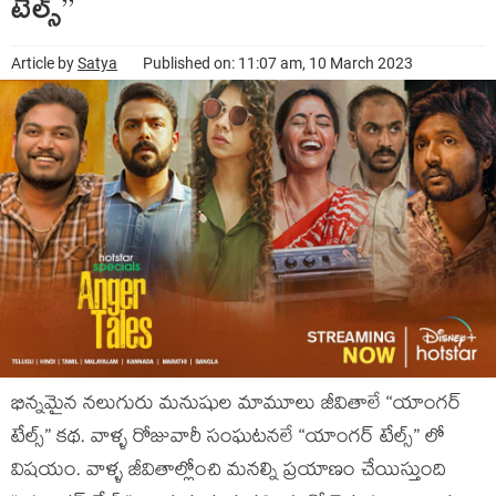
టేల్స్”
Article by
Satya
Published on: 11:07 am, 10 March 2023
భిన్నమైన నలుగురు మనుషుల మామూలు జీవితాలే “యాంగర్
టేల్స్” కథ. వాళ్ళ రోజువారీ సంఘటనలే “యాంగర్ టేల్స్” లో
విషయం. వాళ్ళ జీవితాల్లోంచి మనల్ని ప్రయాణం చేయిస్తుంది