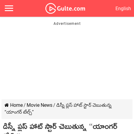
English
Home
/
Movie News
/
డిస్నీ ప్లస్ హాట్ స్టార్ చెబుతున్న
“యాంగర్ టేల్స్”
డిస్నీ ప్లస్ హాట్ స్టార్ చెబుతున్న “యాంగర్