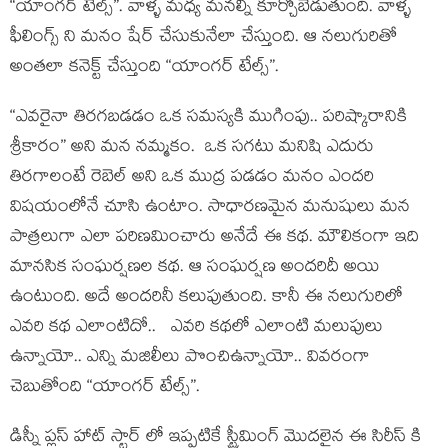
“యాంగర్ టేల్స్”. వాళ్ళ మధ్య మనల్ని కూర్చోబెడుతుంది. వాళ్ళ
ఫీలింగ్స్ ని మనం షేర్ చేసుకునేలా చేస్తుంది. ఆ నలుగురితో
అంతలా కనెక్ట్ చేస్తుంది “యాంగర్ టేల్స్”.
“ఎవరైనా తిరగబడడం ఒక సమస్యకి ముగింపు.. పరిష్కారానికి
శ్రీకారం” అని మన నమ్మకం. ఒక సగటు మనిషి ఎదురు
తిరగాలంటే రెబెల్ అని ఒక ముద్ర పడడం మనం ఎందరి
విషయంలోనే చూసి ఉంటాం. సాధారణమైన మనుషులు మన
పాత్రలుగా ఎలా పరిణమించారు అనేదే ఈ కథ. మౌలికంగా ఇది
మానసిక సంఘర్షణల కథ. ఆ సంఘర్షణ అందరిదీ అయి
ఉంటుంది. అదే అందరినీ కలుపుతుంది. కానీ ఈ నలుగురిలో
ఎవరి కథ ఎలాంటిదో.. ఎవరి కథలో ఎలాంటి మలుపులు
ఉన్నాయో.. ఎన్ని మజిలీలు పొంచిఉన్నాయో.. వివరంగా
చెబుతోంది “యాంగర్ టేల్స్”.
డిస్నీ ప్లస్ హాట్ స్టార్ లో ఇప్పటికే స్ట్రీమింగ్ మొదలైన ఈ సిరీస్ కి