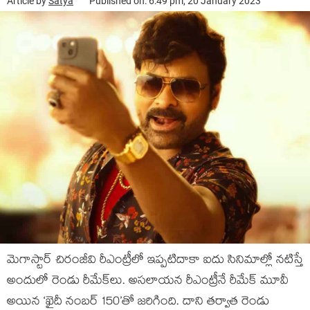
Article by
Satya
Published on: 6:49 pm, 20 January 2023
మెగాస్టార్ చిరంజీవి రీఎంట్రీలో ఇప్పటిదాకా ఐదు సినిమాల్లో నటిస్తే
అందులో రెండు రీమేక్‌లు. అసలాయన రీఎంట్రీనే రీమేక్ మూవీ
అయిన ‘ఖైదీ నంబర్ 150’తో జరిగింది. దాని తర్వాత రెండు