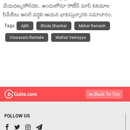
చేయదల్చుకోలేదని.. అందులోనూ రొటీన్ మాస్ సినిమాల
రీమేక్‌లు అసలే వద్దని ఆయన భావిస్తున్నారని సమాచారం.
Tags
Ajith
Bhola Shankar
Meher Ramesh
Viswasam Remake
Waltair Veerayya
Back To Top
FOLLOW US