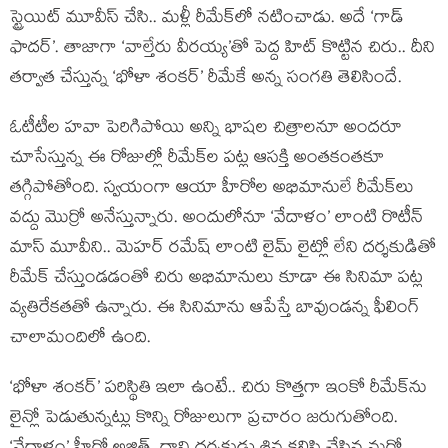
స్ట్రెయిట్ మూవీస్ చేసి.. మళ్లీ రీమేక్‌లో నటించాడు. అదే ‘గాడ్
ఫాదర్’. తాజాగా ‘వాల్తేరు వీరయ్య’తో పెద్ద హిట్ కొట్టిన చిరు.. దీని
తర్వాత చేస్తున్న ‘భోళా శంకర్’ రీమేకే అన్న సంగతి తెలిసిందే.
ఓటీటీల హవా పెరిగిపోయి అన్ని భాషల చిత్రాలనూ అందరూ
చూసేస్తున్న ఈ రోజుల్లో రీమేక్‌ల పట్ల ఆసక్తి అంతకంతకూ
తగ్గిపోతోంది. స్వయంగా ఆయా హీరోల అభిమానులే రీమేక్‌లు
వద్దు మొర్రో అనేస్తున్నారు. అందులోనూ ‘వేదాళం’ లాంటి రొటీన్
మాస్ మూవీని.. మెహర్ రమేష్ లాంటి లైమ్ లైట్లో లేని దర్శకుడితో
రీమేక్ చేస్తుండడంతో చిరు అభిమానులు కూడా ఈ సినిమా పట్ల
వ్యతిరేకతతో ఉన్నారు. ఈ సినిమాను ఆపేస్తే బావుండన్న ఫీలింగ్
చాలామందిలో ఉంది.
‘భోళా శంకర్’ పరిస్థితి ఇలా ఉంటే.. చిరు కొత్తగా ఇంకో రీమేక్‌ను
లైన్లో పెడుతున్నట్లు కొన్ని రోజులుగా ప్రచారం జరుగుతోంది.