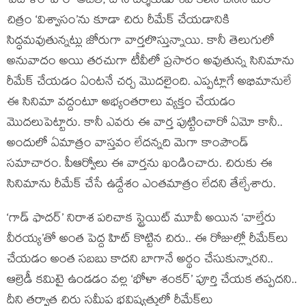
‘వేదాళం’ హీరో అజిత్, దాని దర్శకుడు శివ కలిసి చేసిన మరో
చిత్రం ‘విశ్వాసం’ను కూడా చిరు రీమేక్ చేయడానికి
సిద్ధమవుతున్నట్లు జోరుగా వార్తలొస్తున్నాయి. కానీ తెలుగులో
అనువాదం అయి తరచుగా టీవీలో ప్రసారం అవుతున్న సినిమాను
రీమేక్ చేయడం ఏంటనే చర్చ మొదలైంది. ఎప్పట్లాగే అభిమానులే
ఈ సినిమా వద్దంటూ అభ్యంతరాలు వ్యక్తం చేయడం
మొదలుపెట్టారు. కానీ ఎవరు ఈ వార్త పుట్టించారో ఏమో కానీ..
అందులో ఏమాత్రం వాస్తవం లేదన్నది మెగా కాంపౌండ్
సమాచారం. పీఆర్వోలు ఈ వార్తను ఖండించారు. చిరుకు ఈ
సినిమాను రీమేక్ చేసే ఉద్దేశం ఎంతమాత్రం లేదని తేల్చేశారు.
‘గాడ్ ఫాదర్’ నిరాశ పరిచాక స్ట్రెయిట్ మూవీ అయిన ‘వాల్తేరు
వీరయ్య’తో అంత పెద్ద హిట్ కొట్టిన చిరు.. ఈ రోజుల్లో రీమేక్‌లు
చేయడం అంత సబబు కాదని బాగానే అర్థం చేసుకున్నారని..
ఆల్రెడీ కమిటై ఉండడం వల్ల ‘భోళా శంకర్’ పూర్తి చేయక తప్పదని..
దీని తర్వాత చిరు సమీప భవిష్యత్తులో రీమేక్‌లు