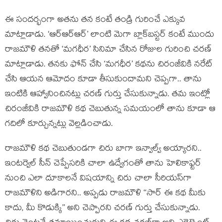
ఈ సందర్భంగా అతను తన కంటే తండ్రి గురించే ఎక్కువ
మాట్లాడాడు. ‘ఆర్ఆర్ఆర్’ లాంటి మెగా బ్లాక్‌బస్టర్ కంటే ముందు
రాజమౌళి తనతో ‘మగధీర’ సినిమా చేసిన రోజుల గురించి చరణ్
మాట్లాడాడు. తనకు ఫోన్ చేసి ‘మగధీర’ కథను చిరంజీవికి నరేట్
చేసి ఆయన ఆమోదం కూడా తీసుకుందామని చెప్పగా.. తాను
ఇంటికి ఆహ్వానించినట్లు చరణ్ గుర్తు చేసుకున్నాడు. తమ ఇంట్లో
చిరంజీవికి రాజమౌళి కథ చెబుతున్న సమయంలో తాను కూడా ఆ
గదిలో కూర్చున్నట్లు వెల్లడించాడు.
రాజమౌళి కథ చెబుతుండగా చిరు బాగా ఇన్వాల్వ్ అయ్యారని..
ఇంటర్వెల్ సీన్ చెప్పేసరికి చాలా ఉద్వేగంతో తాను హెలికాఫ్టర్
నుంచి ఎలా దూకాలనే విషయాన్ని చిరు చాలా సీరియస్‌గా
రాజమౌళిని అడిగారని.. అప్పడు రాజమౌళి ‘‘సార్ ఈ కథ మీకు
కాదు, మీ కొడుక్కి’’ అని చెప్పారని చరణ్ గుర్తు చేసుకున్నాడు.