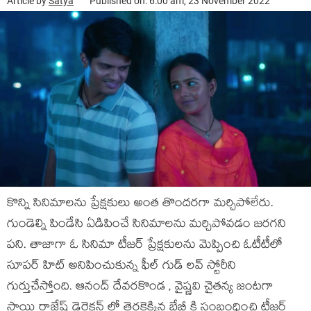
Article by
Satya
Published on: 6:00 am, 23 November 2022
కొన్ని సినిమాలను ప్రేక్షకులు అంత తొందరగా మర్చిపోలేరు.
గుండెల్ని పిండేసి ఏడిపించే సినిమాలను మర్చిపోవడం జరగని
పని. తాజాగా ఓ సినిమా టీజర్ ప్రేక్షకులను మెప్పించి ఓటీటీలో
సూపర్ హిట్ అనిపించుకున్న ఫీల్ గుడ్ లవ్ స్టోరీని
గుర్తుచేస్తోంది. ఆనంద్ దేవరకొండ , వైష్ణవి చైతన్య జంటగా
సాయి రాజేష్ డైరెక్షన్ లో తెరకెక్కిన బేబీ కి సంబంధించి టీజర్