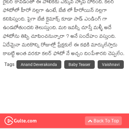
రైటర్ కావడంతో ఈ పోలికకు ఎక్కువ స్కోప్ దొరింది. కలర్
ఫోటోలో హీరో నల్లగా ఉంటే, బేబీ లో హీరోయిన్ నల్లగా
కనిపిస్తుంది. పైగా బేబీ క్లైమాక్స్ కూడా సాడ్ ఎండింగ్ గా
ఉండబోతుందని తెలుస్తుంది. మరి ఇవన్నీ చూస్తే మళ్ళీ అదే
ఫోటోను తిప్పి చూపించనున్నారా ? అనే సందేహం వస్తుంది.
ఏదేమైనా మరికొన్ని రోజుల్లో ప్రేక్షకులే ఈ కథకి మార్కులేస్తారు
కాబట్టి అంత వరకూ కలర్ ఫోటో నే అచ్చం దింపేశారని చెప్పలేం.
Tags
Anand Deverakonda
Baby Teaser
Vaishnavi
Back To Top