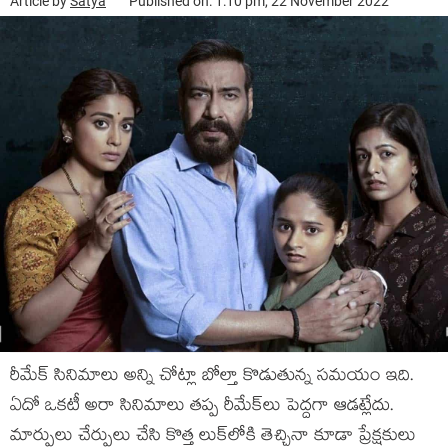
Article by
Satya
Published on: 1:10 pm, 22 November 2022
రీమేక్ సినిమాలు అన్ని చోట్లా బోల్తా కొడుతున్న సమయం ఇది.
ఏదో ఒకటీ అరా సినిమాలు తప్ప రీమేక్‌లు పెద్దగా ఆడట్లేదు.
మార్పులు చేర్పులు చేసి కొత్త లుక్‌లోకి తెచ్చినా కూడా ప్రేక్షకులు