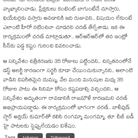
సినిమా చూసేందుకు ఎవ్వ‌రూ ముందుకు రాలేద‌ని చ‌ర‌ణ్
వ్యాఖ్యానించాడు. ప్రేక్ష‌కులు కంటెంట్ బాగుంటేనే చూస్తారు,
థియేట‌ర్ల‌కు వ‌స్తారు అన‌డానికి ఇది రుజువ‌ని.. విష‌యం లేకుంటే
ఎలాంటి హీరో న‌టించినా చూడ‌ర‌ని చ‌ర‌ణ్ తేల్చేశాడు. ఇక ఈ
కార్య‌క్ర‌మంలో చ‌ర‌ణ్ మాట్లాడుతూ.. ఆర్ఆర్ఆర్‌లో త‌న ఇంట్రో
సీన్‌కు ప‌డ్డ క‌ష్టం గురించి వివ‌రించాడు.
ఆ స‌న్నివేశం చిత్రీక‌ర‌ణ‌కు 35 రోజులు ప‌ట్టింద‌ని.. చిన్న‌త‌నంలోనే
డ‌స్ట్ అల‌ర్జీ కార‌ణంగా స‌ర్జ‌రీ కూడా చేయించుకున్నాన‌ని.. అలాంటి
వాడిని విప‌రీత‌మైన దుమ్ము, వేల మంది మ‌నుషుల మ‌ధ్య 35
రోజుల పాటు ఈ సినిమా కోసం క‌ష్ట‌ప‌డాల్సి వ‌చ్చింద‌ని.. ఆ
స‌న్నివేశం అద్భుతంగా రావ‌డానికి రాజ‌మౌళే కార‌ణ‌మ‌ని చ‌ర‌ణ్
అభిప్రాయ‌ప‌డ్డాడు. ఈ కార్య‌క్ర‌మంలో భాగంగా చ‌ర‌ణ్.. బాలీవుడ్
స్టార్ అక్ష‌య్ కుమార్‌తో క‌లిసి రంగ‌మ్మా మంగ‌మ్మా, తూ చీజ్ బ‌డీ
హై పాట‌ల‌కు స్టెప్పులేయ‌డం విశేషం.
Tags
Acharya
Tollywood