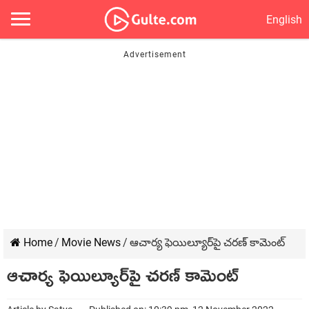
English
Home
/
Movie News
/
ఆచార్య ఫెయిల్యూర్‌పై చ‌ర‌ణ్ కామెంట్
ఆచార్య ఫెయిల్యూర్‌పై చ‌ర‌ణ్ కామెంట్