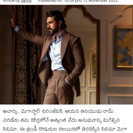
Article by
Satya
Published on: 10:39 pm, 12 November 2022
ఆచార్య‌.. మెగాస్టార్ చిరంజీవికి, ఆయ‌న త‌న‌యుడు రామ్
చ‌ర‌ణ్‌కు త‌మ కెరీర్ల‌లోనే అత్యంత చేదు అనుభ‌వాన్ని మిగిల్చిన
సినిమా. ఈ త్రండీ కొడుకుల క‌ల‌యిక‌లో తెర‌కెక్కిన సినిమా మెగా