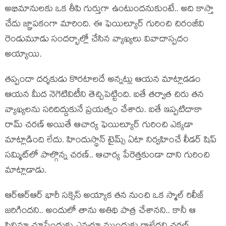
అభిమానుల‌కు ఒక తీపి గుర్తుగా ఉంటుంద‌నుకుంటే.. అది కాస్తా
చేదు జ్ఞాప‌కంగా మారింది. ఈ ఫెయిల్యూర్ గురించి చిరంజీవి
రెండుమూడు సంద‌ర్భాల్లో చేసిన వ్యాఖ్య‌లు వివాదాస్ప‌దం
అయ్యాయి.
త‌ప్పందా ద‌ర్శ‌కుడు కొర‌టాల‌దే అన్న‌ట్లు ఆయ‌న మాట్లాడ‌డం
ఆయ‌న మీద నెగెటివిటీని తెచ్చిపెట్టింది. ఐతే త‌ర్వాత చిరు త‌న
వ్యాఖ్య‌ల‌ను స‌రిదిద్దుకునే ప్ర‌య‌త్నం చేశారు. ఐతే ఇప్ప‌టిదాకా
రామ్ చ‌ర‌ణ్ అయితే ఆచార్య ఫెయిల్యూర్ గురించి ఎక్క‌డా
మాట్లాడింది లేదు. హిందుస్థాన్ టైమ్స్ ఏటా నిర్వ‌హించే లీడ‌ర్ షిప్
స‌మ్మిట్‌లో పాల్గొన్న చ‌ర‌ణ్.. ఆచార్య పేరెత్త‌కుండా దాని గురించి
మాట్లాడాడు.
ఆర్ఆర్ఆర్ భారీ స‌క్సెస్ అయ్యాక త‌న నుంచి ఒక స్మాల్ రిలీజ్
జ‌రిగింద‌ని.. అందులో తాను అతిథి పాత్ర చేశాన‌ని.. కానీ ఆ