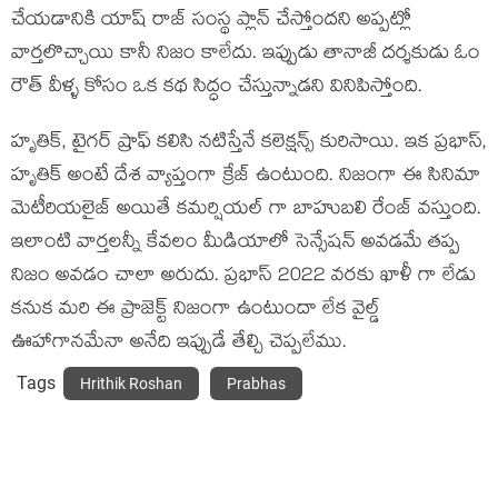
చేయడానికి యాష్ రాజ్ సంస్థ ప్లాన్ చేస్తోందని అప్పట్లో
వార్తలొచ్చాయి కానీ నిజం కాలేదు. ఇప్పుడు తానాజీ దర్శకుడు ఓం
రౌత్ వీళ్ళ కోసం ఒక కథ సిద్ధం చేస్తున్నాడని వినిపిస్తోంది.
హృతిక్, టైగర్ ష్రాఫ్ కలిసి నటిస్తేనే కలెక్షన్స్ కురిసాయి. ఇక ప్రభాస్,
హృతిక్ అంటే దేశ వ్యాప్తంగా క్రేజ్ ఉంటుంది. నిజంగా ఈ సినిమా
మెటీరియలైజ్ అయితే కమర్షియల్ గా బాహుబలి రేంజ్ వస్తుంది.
ఇలాంటి వార్తలన్నీ కేవలం మీడియాలో సెన్సేషన్ అవడమే తప్ప
నిజం అవడం చాలా అరుదు. ప్రభాస్ 2022 వరకు ఖాళీ గా లేడు
కనుక మరి ఈ ప్రాజెక్ట్ నిజంగా ఉంటుందా లేక వైల్డ్
ఊహాగానమేనా అనేది ఇప్పుడే తేల్చి చెప్పలేము.
Tags
Hrithik Roshan
Prabhas