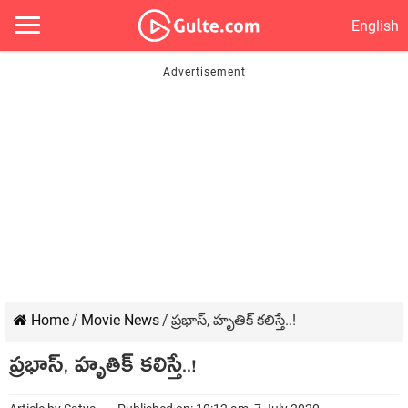
English
Home
/
Movie News
/
ప్రభాస్, హృతిక్ కలిస్తే..!
ప్రభాస్, హృతిక్ కలిస్తే..!