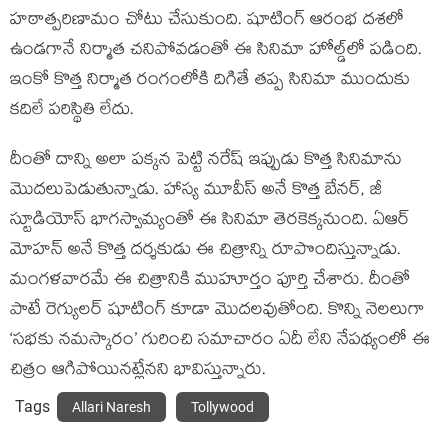
హఠాత్పరిణామం చోటు చేసుకుంది. షూటింగ్ ఆరంభ దశలో
ఉండగానే నిర్మాత చనిపోవడంతో ఈ సినిమా హోల్డ్‌లో పడింది.
ఇంకో కొత్త నిర్మాత రంగంలోకి దిగితే తప్ప సినిమా ముందుకు
కదిలే పరిస్థితి లేదు.
దీంతో దాన్ని అలా పక్కన పెట్టి నరేష్ ఇప్పుడు కొత్త సినిమాను
మొదలుపెడుతున్నాడు. హాస్య మూవీస్ అనే కొత్త బేనర్, జీ
స్టూడియోస్ భాగస్వామ్యంతో ఈ సినిమా తెరకెక్కనుంది. ఏఆర్
మోహన్ అనే కొత్త దర్శకుడు ఈ చిత్రాన్ని రూపొందిస్తున్నాడు.
మంగళవారమే ఈ చిత్రానికి ముహూర్తం పూర్తి చేశారు. దీంతో
పాటే రెగ్యులర్ షూటింగ్ కూడా మొదలవుతోంది. కొన్ని నెలలుగా
‘సభకు నమస్కారం’ గురించి సమాచారం ఏదీ లేని నేపథ్యంలో ఈ
చిత్రం ఆగిపోయినట్లేనని భావిస్తున్నారు.
Tags
Allari Naresh
Tollywood