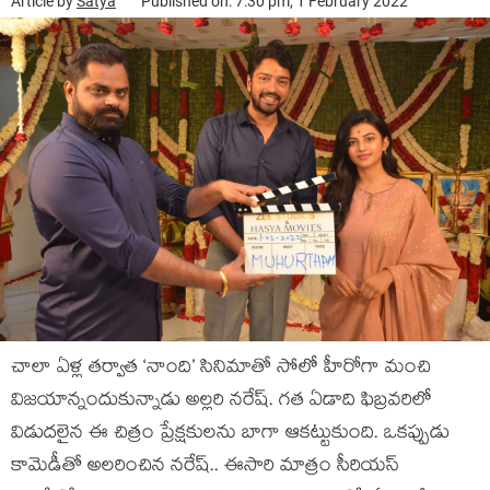
Article by
Satya
Published on: 7:30 pm, 1 February 2022
చాలా ఏళ్ల తర్వాత ‘నాంది’ సినిమాతో సోలో హీరోగా మంచి
విజయాన్నందుకున్నాడు అల్లరి నరేష్. గత ఏడాది ఫిబ్రవరిలో
విడుదలైన ఈ చిత్రం ప్రేక్షకులను బాగా ఆకట్టుకుంది. ఒకప్పుడు
కామెడీతో అలరించిన నరేష్.. ఈసారి మాత్రం సీరియస్