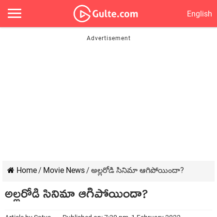
English
Home
/
Movie News
/
అల్లరోడి సినిమా ఆగిపోయిందా?
అల్లరోడి సినిమా ఆగిపోయిందా?