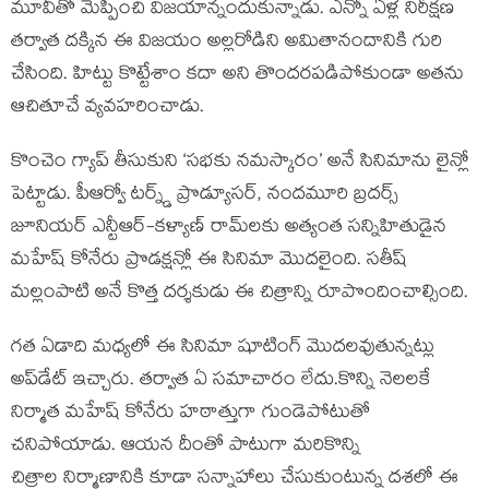
మూవీతో మెప్పించి విజయాన్నందుకున్నాడు. ఎన్నో ఏళ్ల నిరీక్షణ
తర్వాత దక్కిన ఈ విజయం అల్లరోడిని అమితానందానికి గురి
చేసింది. హిట్టు కొట్టేశాం కదా అని తొందరపడిపోకుండా అతను
ఆచితూచే వ్యవహరించాడు.
కొంచెం గ్యాప్ తీసుకుని ‘సభకు నమస్కారం’ అనే సినిమాను లైన్లో
పెట్టాడు. పీఆర్వో టర్న్డ్ ప్రొడ్యూసర్, నందమూరి బ్రదర్స్
జూనియర్ ఎన్టీఆర్-కళ్యాణ్ రామ్‌లకు అత్యంత సన్నిహితుడైన
మహేష్ కోనేరు ప్రొడక్షన్లో ఈ సినిమా మొదలైంది. సతీష్
మల్లంపాటి అనే కొత్త దర్శకుడు ఈ చిత్రాన్ని రూపొందించాల్సింది.
గత ఏడాది మధ్యలో ఈ సినిమా షూటింగ్ మొదలవుతున్నట్లు
అప్‌డేట్ ఇచ్చారు. తర్వాత ఏ సమాచారం లేదు.కొన్ని నెలలకే
నిర్మాత మహేష్ కోనేరు హఠాత్తుగా గుండెపోటుతో
చనిపోయాడు. ఆయన దీంతో పాటుగా మరికొన్ని
చిత్రాల నిర్మాణానికి కూడా సన్నాహాలు చేసుకుంటున్న దశలో ఈ