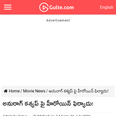
English
Home
/
Movie News
/
అనురాగ్ కశ్యప్ పై హీరోయిన్ ఫిర్యాదు!
అనురాగ్ కశ్యప్ పై హీరోయిన్ ఫిర్యాదు!