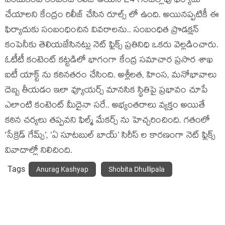
ఎందుకంటే కంటెంట్ రిలీజ్ అయిన 24 గంటల్లోపు ఫిర్యాదు
చేయాలని కేంద్రం రిలీజ్ చేసిన రూల్స్ లో ఉంది. అయినప్పటికీ ఈ
ఫిర్యాదుకు సంబంధించిన వివరాలను.. సంబంధిత ప్రొడక్షన్
కంపెనీకు తెలియజేసినట్లు నెట్ ఫ్లిక్స్ ప్రతినిధి ఒకరు వెల్లడించారు.
ఓటీటీ కంటెంట్ కట్టడిలో భాగంగా కేంద్ర సమాచార ప్రసార శాఖ
ఐటీ యాక్ట్ ను కఠినతరం చేసింది. అశ్లీలత, హింస, మనోభావాలు
దెబ్బ తీయడం ఇలా వ్యూయర్స్ మానసిక స్థితిపై ప్రభావం చూపే
ఎలాంటి కంటెంట్ మీదైనా సరే.. అభ్యంతరాలు వ్యక్తం అయితే
కఠిన చర్యలు తప్పవని ఫిల్మ్ మేకర్స్ ను హెచ్చరించింది. గతంలో
‘సేక్రెడ్ గేమ్స్’, ‘ఏ సూటబుల్ బాయ్’ సిరీస్ ల కారణంగా నెట్ ఫ్లిక్స్
వివాదాల్లో నిలిచింది.
Tags
Anurag Kashyap
Shobita Dhullipala