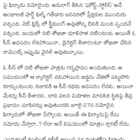
పై ఫిర్యాదు నమోదైంది. అనురాగ్ తీసిన ‘ఘోస్ట్ స్టోరీస్’ అనే
ఆంథాలజీ షార్ట్ ఫిల్మ్ గతేడాది జనవరిలో ప్రేక్షకుల ముందుకు
వచ్చింది. నెట్ ఫ్లిక్స్ లో స్ట్రీమింగ్ అవుతోన్న దీనికి మంచి స్పందనే
వచ్చింది. ఇందులో నటి శోభితా ధూళిపాళ నటించింది. అయితే ఓ
సీన్ అవసరం లేకపోయినా.. డైరెక్టర్ తీశారంటూ శోభితా చేసిన
కామెంట్స్ ఇప్పుడు వైరల్ అవుతున్నాయి.
ఓ సీన్ లో నటి శోభితా పాత్రకు గర్భస్రావం అందుతుంది. ఆ
సమయంలో ఆ క్యారెక్టర్ చనిపోయిన బిడ్డను చేతిలో పట్టుకొని
కూర్చుంటుంది. నిజానికి ఆ సీన్ కథకు అవసరం లేదని.. అయినా
మేకర్లు సీన్ తీశారని.. దాని వలన మహిళల మానసిక స్థితిపై తీవ్ర
ప్రభావం చూపినట్లు అవుతుందని జూలై 27న నమోదైన
ఫిర్యాదులో శోభితా పేర్కొంది. అయితే ఈ ఫిర్యాదుపై కేసు
నమోదు చేస్తారా..? లేదా అనే విషయంలో మాత్రం క్లారిటీ లేదు.