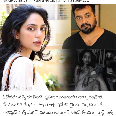
Article by
Satya
Published on: 1:14 pm, 31 July 2021
ఓటీటీలో వచ్చే కంటెంట్ శృతిమించుతుందని దాన్ని కంట్రోల్
చేయడానికి కేంద్రం కొత్త రూల్స్ ప్రవేశపెట్టింది. ఈ క్రమంలో
బాలీవుడ్ ఫిల్మ్ మేకర్, నటుడు అనురాగ్ కశ్యప్ తీసిన ఓ షార్ట్ ఫిల్మ్