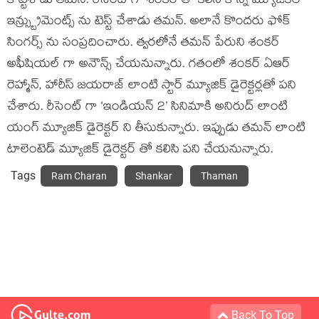
కొట్టేశాడు తమన్. రీసెంట్ గా శంకర్ తో కలిసి కొన్ని మ్యూజికల్
ఇన్స్ట్రుమెంట్స్ ను టెస్ట్ చేశాడు తమన్. అలానే కొందరు ఫోక్
సింగర్స్ ను సంప్రదించారు. త్వరలోనే తమన్ పేరుని శంకర్
అఫీషియల్ గా అనౌన్స్ చేయనున్నారు. గతంలో శంకర్ ఏఆర్
రెహ్మాన్, హారీస్ జయరాజ్ లాంటి స్టార్ మ్యూజిక్ డైరెక్టర్లతో పని
చేశారు. రీసెంట్ గా ‘ఇండియన్ 2’ సినిమాకి అనిరుద్ లాంటి
యంగ్ మ్యూజిక్ డైరెక్టర్ ని తీసుకున్నారు. ఇప్పుడు తమన్ లాంటి
టాలెంటెడ్ మ్యూజిక్ డైరెక్టర్ తో కలిసి పని చేయనున్నారు.
Tags
Ram Charan
Shankar
Thaman
Back To Top