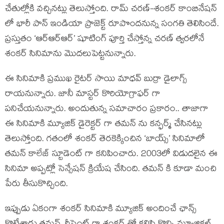
చేతుల్లోకి వచ్చినట్లు తెలుస్తోంది. రామ్ చరణ్-శంకర్ కాంబినేషన్
లో భారీ పాన్ ఇండియా ప్రాజెక్ట్ రూపొందనున్న సంగతి తెలిసిందే.
ప్రస్తుతం ‘ఆర్ఆర్ఆర్’ షూటింగ్ పూర్తి చేస్తోన్న చరణ్ త్వరలోనే
శంకర్ సినిమాను మొదలుపెట్టనున్నారు.
ఈ సినిమాకి ప్రముఖ రైటర్ సాయి మాధవ్ బుర్రా డైలాగ్స్
రాయనున్నారు. జానీ మాస్టర్ కొరియోగ్రాఫర్ గా
పనిచేయనున్నారు. అందుతున్న సమాచారం ప్రకారం.. తాజాగా
ఈ సినిమాకి మ్యూజిక్ డైరెక్టర్ గా తమన్ ను కన్ఫర్మ్ చేసినట్లు
తెలుస్తోంది. గతంలో శంకర్ తెరకెక్కించిన ‘బాయ్స్’ సినిమాలో
తమన్ కాలేజ్ స్టూడెంట్ గా కనిపించారు. 2003లో విడుదలైన ఈ
సినిమా అప్పట్లో సెన్సేషన్ క్రియేష చేసింది. తమన్ కి కూడా మంచి
పేరు తీసుకొచ్చింది.
ఇప్పుడు ఏకంగా శంకర్ సినిమాకి మ్యూజిక్ అందించే ఛాన్స్