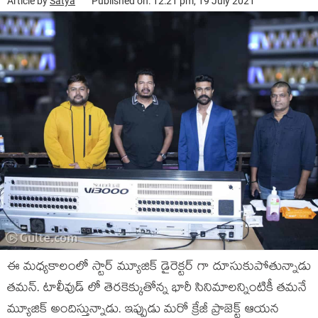
Article by
Satya
Published on: 12:21 pm, 19 July 2021
ఈ మధ్యకాలంలో స్టార్ మ్యూజిక్ డైరెక్టర్ గా దూసుకుపోతున్నాడు
తమన్. టాలీవుడ్ లో తెరకెక్కుతోన్న భారీ సినిమాలన్నింటికీ తమనే
మ్యూజిక్ అందిస్తున్నాడు. ఇప్పుడు మరో క్రేజీ ప్రాజెక్ట్ ఆయన