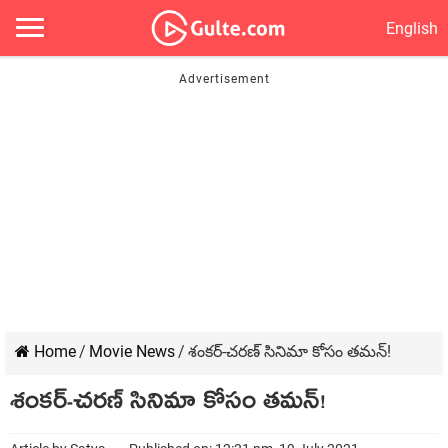
English
Home
/
Movie News
/
శంకర్-చరణ్ సినిమా కోసం తమన్!
శంకర్-చరణ్ సినిమా కోసం తమన్!