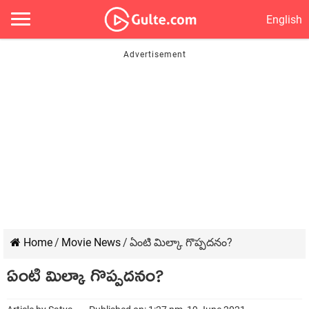
English
Home
/
Movie News
/
ఏంటి మిల్కా గొప్పదనం?
ఏంటి మిల్కా గొప్పదనం?