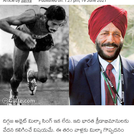
Article by
Satya
Published on: 1:27 pm, 19 June 2021
దిగ్గజ అథ్లెట్ మిల్కా సింగ్ ఇక లేరు. ఇది భారత క్రీడాభిమానులకు
వేదన కలిగించే విషయమే. ఈ తరం వాళ్లకు మిల్కా గొప్పదనం