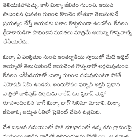
తెలియకపోవచ్చు. కానీ మిల్కా జీవితం గురించి, ఆయన
సాధించిన ఘనతల గురించి కొంచెం లోతుగా తెలుసుకునే
ప్రయత్నం చేస్తే ఆయనకు సలాం కొట్టకుండా ఉండలేం. కేవలం
క్రీడాకారుడిగా సాధించిన ఘనతలు మాత్రమే ఆయన్ని గొప్పవాణ్ని
చేసేయలేదు.
మిల్కా ఏ పరిస్థితుల నుంచి అంతర్జాతీయ స్థాయిలో మేటి అథ్లెట్
అయ్యాడో తెలుసుకుంటే ఆయనెంత గొప్పవారో అర్థమవుతుంది.
కేవలం వికీపీడియాలో మిల్కా గురించి చదువుకుంటూ పోతే
ఎమోషన్ ఏమీ ఉండదు. అందుకోసం ఫర్హాన్ అక్తర్ ప్రధాన
పాత్రలో బాలీవుడ్ దర్శకుడు రాకేష్ ఓం ప్రకాష్ మెహ్రా
రూపొందించిన ‘బాగ్ మిల్కా బాగ్’ సినిమా చూడాలి. మిల్కా
జీవితాన్ని అద్భుత రీతిలో ప్రెజెంట్ చేసిన చిత్రమిది.
దేశ విభజన సమయంలో పాక్ భూభాగంలో ఉన్న తమ గ్రామంపై