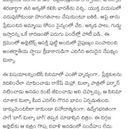
ముస్లింలు జరిగిన దాడిలో తల్లిదండ్రులను కోల్పోయి.. ఆ తర్వాత
శరణార్థిగా తన అక్కతో కలిసి భారత్‌కు వచ్చి.. యుక్త వయసులో
చదువుకోకుండా దొంగతనాలు చేసుకుంటూ బతికి.. ఆపై తాను
ప్రేమించిన అమ్మాయి కోసం సైన్యంలో చేరి.. అక్కడ పాలు, గుడ్డు
ఇస్తారన్న ఒకే కారణంతో పరుగు పందేల్లో పోటీ పడి.. ఈ
క్రమంలో అథ్లెటిక్స్ ఆసక్తి పుట్టి అందులో నైపుణ్యం సంపాదించి
అంతర్జాతీయ స్థాయి క్రీడాకారుడిగా ఎదిగిన అరుదైన నేపథ్యం
మిల్కా.
ఈ విషయాలన్నింటినీ సినిమాలో ఎంతో హృద్యంగా.. ప్రేక్షకులను
కదిలించేలా చూపించాడు రాకేష్ మెహ్రా. మిల్కా పాత్రలో ఫర్హాన్
నటించాడు అనడం కంటే జీవించాడు అని చెప్పొచ్చు. ఆ సినిమా
చూశాక మిల్కా మీద ఎనలేని గౌరవ భావం ఏర్పడుతుంది.
డాక్యుమెంటరీలా కాకుండా వినోదాత్మకంగా, ఉద్వేగభరితంగా
సాగే ‘బాగ్ మిల్కా బాగ్’ తప్పక చూడాల్సిన చిత్రం. ఈ దిగ్గజ
అథ్లెట్‌కు ఆ చిత్రం గొప్ప నివాళి అనడంలో సందేహం లేదు.