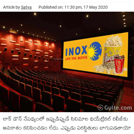
Article by
Satya
Published on: 11:30 pm, 17 May 2020
లాక్ డౌన్ నేపథ్యంలో ఇప్పుడిప్పుడే సినిమాల థియేట్రికల్ రిలీజ్‌కు
అవకాశం కనిపించడం లేదు. ఎప్పుడు పరిస్థితులు బాగుపడతాయో