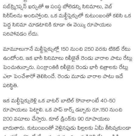
సబ్‌స్క్రిప్షన్ ఖర్చుతో ఆ సంస్థ బోలెడన్ని సినిమాలు, వెబ్
సిరీస్‌లను అందిస్తోంది. ఒక మల్టీప్లెక్సులో కుటుంబంతో కలిసి ఒక
పెద్ద సినిమా చూడటానికి కూడా ఈ వెయ్యి రూపాయలు
సరిపోవడం లేదు.
మామూలుగానే మల్టీప్లెక్సుల్లో 150 నుంచి 250 వరకు టికెట్ రేటు
ఉంటోంది. ఇక భారీ సినిమాలు రిలీజైతే రెండు వారాల పాటు రేట్లు
పెంచుతున్నారు. సంక్రాంతికి రిలీజైన రెండు భారీ చిత్రాలకు రేట్లు
ఎలా పెంచేశారో తెలిసిందే. రెండు మూడు వారాల పాటు ఇదే
పరిస్థితి.
ఇక మల్టీప్లెక్సుకెళ్లి ఒక వాటర్ బాటిల్ కొనాలాంటే 40-50
రూపాయలు పెట్టాలి. ఒక పాప్ కార్న్ డబ్బాకు రూ.150 నుంచి
200 వసూలు చేస్తారు. కూల్ డ్రింక్‌కు 90 రూపాయలు
బాదుతారు. కుటుంబంతో వెళ్లినపుడు పిల్లలకు ఏమీ తీసివ్వకుండా