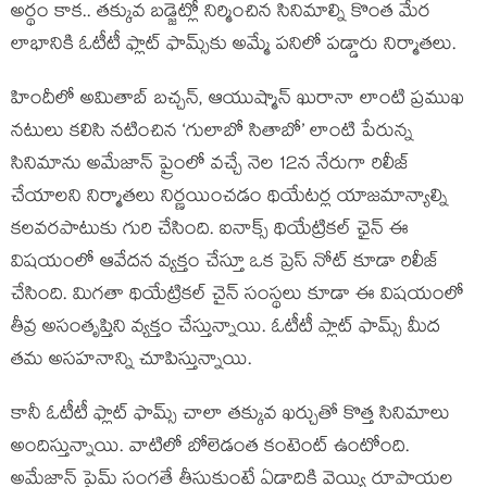
అర్థం కాక.. తక్కువ బడ్జెట్లో నిర్మించిన సినిమాల్ని కొంత మేర
లాభానికి ఓటీటీ ఫ్లాట్ ఫామ్స్‌కు అమ్మే పనిలో పడ్డారు నిర్మాతలు.
హిందీలో అమితాబ్ బచ్చన్, ఆయుష్మాన్ ఖురానా లాంటి ప్రముఖ
నటులు కలిసి నటించిన ‘గులాబో సితాబో’ లాంటి పేరున్న
సినిమాను అమేజాన్ ప్రైంలో వచ్చే నెల 12న నేరుగా రిలీజ్
చేయాలని నిర్మాతలు నిర్ణయించడం థియేటర్ల యాజమాన్యాల్ని
కలవరపాటుకు గురి చేసింది. ఐనాక్స్ థియేట్రికల్ ఛైన్ ఈ
విషయంలో ఆవేదన వ్యక్తం చేస్తూ ఒక ప్రెస్ నోట్ కూడా రిలీజ్
చేసింది. మిగతా థియేట్రికల్ చైన్ సంస్థలు కూడా ఈ విషయంలో
తీవ్ర అసంతృప్తిని వ్యక్తం చేస్తున్నాయి. ఓటీటీ ప్లాట్ ఫామ్స్ మీద
తమ అసహనాన్ని చూపిస్తున్నాయి.
కానీ ఓటీటీ ఫ్లాట్ ఫామ్స్ చాలా తక్కువ ఖర్చుతో కొత్త సినిమాలు
అందిస్తున్నాయి. వాటిలో బోలెడంత కంటెంట్ ఉంటోంది.
అమేజాన్ ప్రైమ్ సంగతే తీసుకుంటే ఏడాదికి వెయ్యి రూపాయల