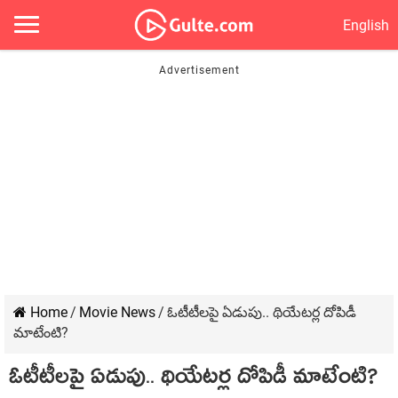
English
Home
/
Movie News
/
ఓటీటీలపై ఏడుపు.. థియేటర్ల దోపిడీ
మాటేంటి?
ఓటీటీలపై ఏడుపు.. థియేటర్ల దోపిడీ మాటేంటి?