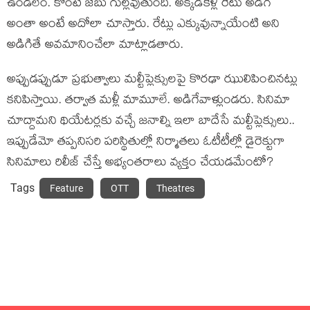
ఉండలేం. కొంటే జేబు గుల్లవుతుంది. అక్కడికెళ్లి రేటు అడిగి
అంతా అంటే అదోలా చూస్తారు. రేట్లు ఎక్కువున్నాయేంటి అని
అడిగితే అవమానించేలా మాట్లాడతారు.
అప్పుడప్పుడూ ప్రభుత్వాలు మల్టీప్లెక్సులపై కొరఢా ఝులిపించినట్లు
కనిపిస్తాయి. తర్వాత మళ్లీ మామూలే. అడిగేవాళ్లుండరు. సినిమా
చూద్దామని థియేటర్లకు వచ్చే జనాల్ని ఇలా బాదేసే మల్టీప్లెక్సులు..
ఇప్పుడేమో తప్పనిసరి పరిస్థితుల్లో నిర్మాతలు ఓటీటీల్లో డైరెక్టుగా
సినిమాలు రిలీజ్ చేస్తే అభ్యంతరాలు వ్యక్తం చేయడమేంటో?
Tags
Feature
OTT
Theatres