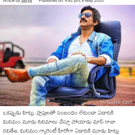
Article by
Satya
Published on: 9:42 pm, 8 May 2020
ఒకప్పుడు హిట్లు, ఫ్లాపులతో సంబంధం లేకుండా ఏడాదికి
మినిమం మూడు సినిమాలు చేస్తూ పోయాడు మాస్ రాజా
రవితేజ. మినిమం గ్యారెంటీ హీరోగా ఏడాదికి మూడు హిట్లు