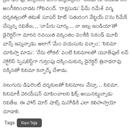
త్రినాథరావు, వక్కంతం వంశీ దర్శకత్వంలో సినిమాలు చేయడానికి
అంగీకరించాడట గోపిచంద్. ‘రాక్షసుడు’ ఫేమ్ రమేశ్ వర్మ
దర్శకత్వంలో తమిళ్ సూపర్ హిట్ ‘సతురంగ వేట్టయ్ 2’ను రీమేక్
చేస్తున్న రవితేజ… ‘నాపేరు సూర్య… నా ఇల్లు ఇండియా’తో
డైరెక్టర్‌గా మారిన రచయిత వక్కంతం వంశీకి సెకండ్ మూవీ
ఛాన్స్ ఇస్తున్నాడు. అలాగే ‘మేం వయసుకు వచ్చాం’, ‘సినిమా
చూపిస్తా మామ’, ‘నేను లోకల్’ వంటి సినిమాలతో యూత్‌ఫుల్ లవ్
స్టోరీస్ స్పెషలిస్ట్‌గా గుర్తింపు దక్కించుకున్న డైరెక్టర్ త్రినాథరావు
నక్కినతో సినిమా కన్ఫార్మ్ చేశాడు.
నలుగురు డిఫరెంట్ దర్శకులతో సినిమాలు చేస్తూ… సినిమా,
సినిమాకీ వెరియేషన్ చూపించాలని ఫిక్స్ అయినట్టున్నాడు
రవితేజ. ఈ ఫోర్ మోర్ షాట్స్ మనోడికి ఎలా కలిసొస్తాయో
చూడాలి.
Tags
Ravi Teja