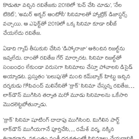
కొడుతూ వచ్చిన రవితేజకు 2018లో ‘టచ్ చేసి చూడు’, ‘నేల
టికెట్’, ‘అమర్ అక్బర్ ఆంటోనీ’ సినిమాలతో హ్యాట్రిక్ డిజాస్టర్స్
వచ్చాయి. ఆ ఎఫెక్ట్‌తో 2019లో ఒక్క సినిమా కూడా రిలీజ్
చేయలేదు రవితేజ.
ఏడాది గ్యాప్ తీసుకుని చేసిన ‘డిస్కోరాజా’ ఆశించిన రిజల్ట్‌ను
ఇవ్వలేదు. దాంతో రవితేజ గేర్ మార్చారట. సినిమా రిజల్ట్‌తో
సంబంధం లేకుండా వరుసగా సినిమాలు చేస్తూ పోవాలని డిసైడ్
అయ్యాడట. ప్రస్తుతం ‘బలుపు’తో మంచి కమ్‌బ్యాక్ హిట్టు ఇచ్చిన
దర్శకుడు గోపిచంద్ మలినేనితో ‘క్రాక్’ సినిమా చేస్తున్న రవితేజ…
లాక్‌డౌన్ ముగిసిన తర్వాత మరో మూడు సినిమాలను ఒకేసారి
మొదలెట్టబోతున్నాడు.
‘క్రాక్’ సినిమా షూటింగ్ దాదాపు ముగిసింది. మిగిలిన పార్ట్
లాక్‌డౌన్ ముగియగానే పూర్తిచేసి… రమేశ్ వర్మ, నక్కిన