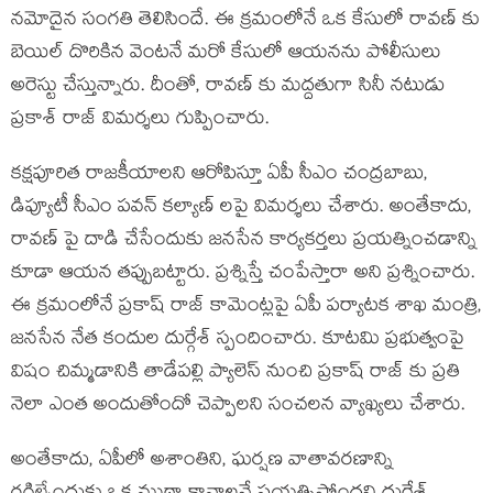
నమోదైన సంగతి తెలిసిందే. ఈ క్రమంలోనే ఒక కేసులో రావణ్ కు
బెయిల్ దొరికిన వెంటనే మరో కేసులో ఆయనను పోలీసులు
అరెస్టు చేస్తున్నారు. దీంతో, రావణ్ కు మద్దతుగా సినీ నటుడు
ప్రకాశ్ రాజ్ విమర్శలు గుప్పించారు.
కక్షపూరిత రాజకీయాలని ఆరోపిస్తూ ఏపీ సీఎం చంద్రబాబు,
డిప్యూటీ సీఎం పవన్ కల్యాణ్‌ లపై విమర్శలు చేశారు. అంతేకాదు,
రావణ్ పై దాడి చేసేందుకు జనసేన కార్యకర్తలు ప్రయత్నించడాన్ని
కూడా ఆయన తప్పుబట్టారు. ప్రశ్నిస్తే చంపేస్తారా అని ప్రశ్నించారు.
ఈ క్రమంలోనే ప్రకాష్ రాజ్ కామెంట్లపై ఏపీ పర్యాటక శాఖ మంత్రి,
జనసేన నేత కందుల దుర్గేశ్ స్పందించారు. కూటమి ప్రభుత్వంపై
విషం చిమ్మడానికి తాడేపల్లి ప్యాలెస్ నుంచి ప్రకాష్ రాజ్ కు ప్రతి
నెలా ఎంత అందుతోందో చెప్పాలని సంచలన వ్యాఖ్యలు చేశారు.
అంతేకాదు, ఏపీలో అశాంతిని, ఘర్షణ వాతావరణాన్ని