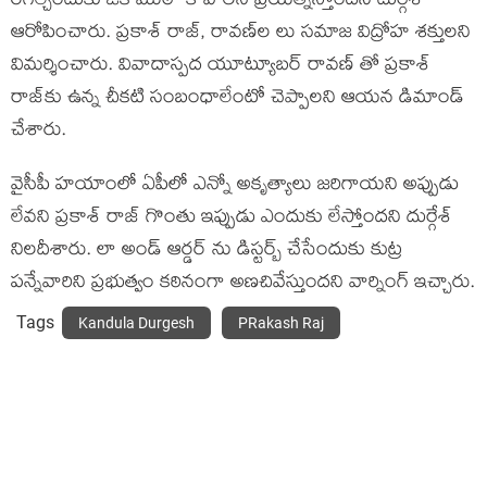
రగిల్చేందుకు ఒక ముఠా కావాలనే ప్రయత్నిస్తోందని దుర్గేశ్
ఆరోపించారు. ప్రకాశ్ రాజ్, రావణ్‌ల లు సమాజ విద్రోహ శక్తులని
విమర్శించారు. వివాదాస్పద యూట్యూబర్‌ రావణ్ తో ప్రకాశ్
రాజ్‌కు ఉన్న చీకటి సంబంధాలేంటో చెప్పాలని ఆయన డిమాండ్
చేశారు.
వైసీపీ హయాంలో ఏపీలో ఎన్నో అకృత్యాలు జరిగాయని అప్పుడు
లేవని ప్రకాశ్ రాజ్ గొంతు ఇప్పుడు ఎందుకు లేస్తోందని దుర్గేశ్
నిలదీశారు. లా అండ్ ఆర్డర్ ను డిస్టర్బ్ చేసేందుకు కుట్ర
పన్నేవారిని ప్రభుత్వం కఠినంగా అణచివేస్తుందని వార్నింగ్ ఇచ్చారు.
Tags
Kandula Durgesh
PRakash Raj