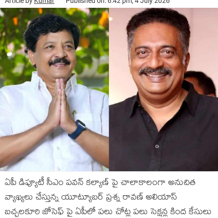
Article by
Kumar
Published on: 6:42 pm, 4 July 2026
ఏపీ డిప్యూటీ సీఎం పవన్ కల్యాణ్‌ పై చాలాకాలంగా అనుచిత
వ్యాఖ్యలు చేస్తున్న యూట్యూబర్ ప్రశ్న రావణ్ అలియాస్
బచ్చలకూరి జోసెఫ్ పై ఏపీలో పలు చోట్ల పలు సెక్షన్ల కింద కేసులు