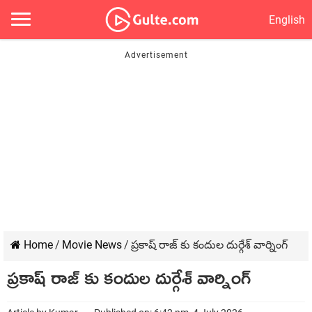
English
Home
/
Movie News
/
ప్రకాష్ రాజ్ కు కందుల దుర్గేశ్ వార్నింగ్
ప్రకాష్ రాజ్ కు కందుల దుర్గేశ్ వార్నింగ్