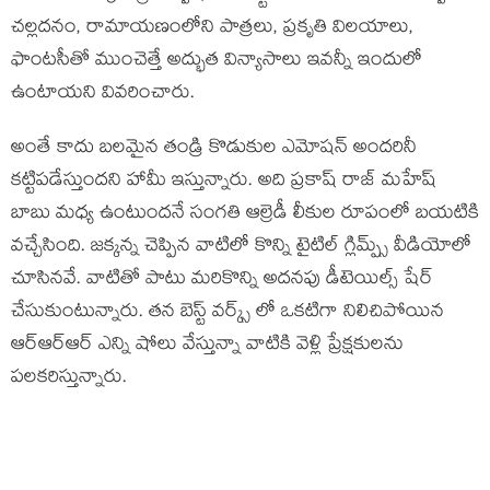
చల్లదనం, రామాయణంలోని పాత్రలు, ప్రకృతి విలయాలు,
ఫాంటసీతో ముంచెత్తే అద్భుత విన్యాసాలు ఇవన్నీ ఇందులో
ఉంటాయని వివరించారు.
అంతే కాదు బలమైన తండ్రి కొడుకుల ఎమోషన్ అందరినీ
కట్టిపడేస్తుందని హామీ ఇస్తున్నారు. అది ప్రకాష్ రాజ్ మహేష్
బాబు మధ్య ఉంటుందనే సంగతి ఆల్రెడీ లీకుల రూపంలో బయటికి
వచ్చేసింది. జక్కన్న చెప్పిన వాటిలో కొన్ని టైటిల్ గ్లిమ్ప్స్ వీడియోలో
చూసినవే. వాటితో పాటు మరికొన్ని అదనపు డీటెయిల్స్ షేర్
చేసుకుంటున్నారు. తన బెస్ట్ వర్క్స్ లో ఒకటిగా నిలిచిపోయిన
ఆర్ఆర్ఆర్ ఎన్ని షోలు వేస్తున్నా వాటికి వెళ్లి ప్రేక్షకులను
పలకరిస్తున్నారు.