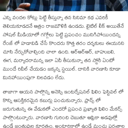
ఎన్ని వందల కోట్లు పెట్టి తీస్తున్నా తన సినిమా కథ ఎవరికీ
తెలియకూడదనే ఆత్రం రాజమౌళికి ఉండదు. టైటిల్ లీక్ అయితేనే
సోషల్ మీడియాలో గగ్గోలు పెట్టి ప్రపంచం మునిగిపోయిందన్న
రేంజ్ లో హడావిడి చేసే కొందరు కొత్త తరం దర్శకులు ఈయనని
చూసి నేర్చుకోవాల్సింది చాలా ఉంది. ఆర్ఆర్ఆర్, బాహుబలి,
ఈగ, మర్యాదరామన్న ఇలా ఏదీ తీసుకున్నా తన స్టోరీ ఏంటో
ముందే రివీల్ చేయడం జక్కన్న స్టయిల్. దానికి వారణాసి కూడా
మినహాయింపుగా నిలవడం లేదు.
తాజాగా ఆయన పాల్గొన్న అనెస్సి ఇంటర్నేషనల్ ఫిలిం ఫెస్టివల్ లో
కొన్ని ఆసక్తికరమైన కబుర్లు పంచుకున్నారు. ఫ్రాన్స్ లో
జరుగుతున్న ఈ వేడుకలో ఎందరో ప్రపంచ ప్రఖ్యాత ఫిలిం మేకర్స్
పాల్గొంటున్నారు. వారణాసి గురించి చెబుతూ ఆఫ్రికా అడవుల్లో
ఉండే జంతువుల క్రూరత్వం, అంటార్టికాలో ఉండే మంచు పర్వతాల