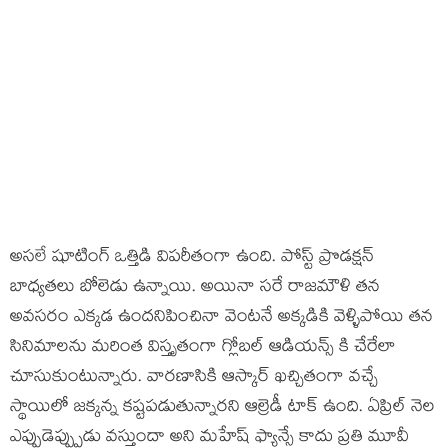
అసలే షూటింగ్ ఒత్తిడి విపరీతంగా ఉంది. పోస్ట్ ప్రొడక్షన్
బాధ్యతలు బోలెడు ఉన్నాయి. అయినా సరే రాజమౌళి తన
అవసరం ఎక్కడ ఉందనిపించినా వెంటనే అక్కడికి వెళ్ళిపోయి తన
సినిమాలను మరింత విస్తృతంగా గ్లోబల్ ఆడియన్స్ కి చేరేలా
చూసుకుంటున్నారు. వారణాసికి ఆస్కార్ ఖచ్చితంగా వచ్చే
స్థాయిలో జక్కన్న కష్టపడుతున్నారని ఆల్రెడీ టాక్ ఉంది. ఏప్రిల్ నెల
ఎప్పుడెప్ప్పుడు వస్తుందా అని మహేష్ ఫ్యాన్సే కాదు ప్రతి మూవీ