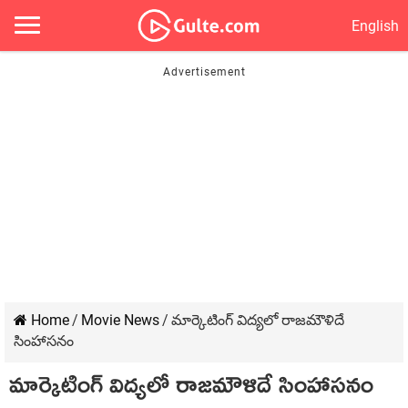
English
Home
/
Movie News
/
మార్కెటింగ్ విద్యలో రాజమౌళిదే
సింహాసనం
మార్కెటింగ్ విద్యలో రాజమౌళిదే సింహాసనం