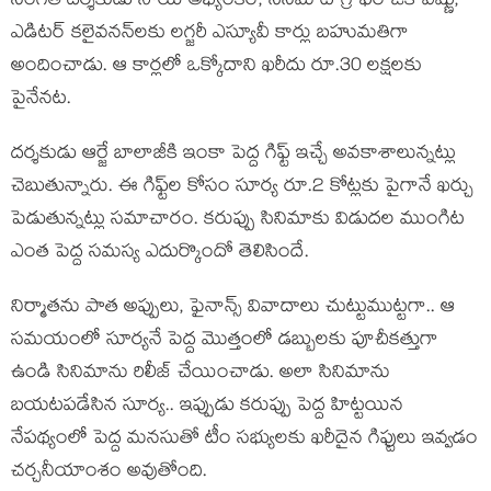
సంగీత ద‌ర్శ‌కుడు సాయి అభ్యంక‌ర్, సినిమాటోగ్రాఫ‌ర్ జీకే విష్ణు,
ఎడిట‌ర్ క‌లైవ‌న‌న్‌ల‌కు ల‌గ్జ‌రీ ఎస్యూవీ కార్లు బ‌హుమ‌తిగా
అందించాడు. ఆ కార్ల‌లో ఒక్కోదాని ఖ‌రీదు రూ.30 ల‌క్ష‌ల‌కు
పైనేన‌ట‌.
ద‌ర్శ‌కుడు ఆర్జే బాలాజీకి ఇంకా పెద్ద గిఫ్ట్ ఇచ్చే అవ‌కాశాలున్న‌ట్లు
చెబుతున్నారు. ఈ గిఫ్ట్‌ల కోసం సూర్య రూ.2 కోట్ల‌కు పైగానే ఖ‌ర్చు
పెడుతున్న‌ట్లు స‌మాచారం. క‌రుప్పు సినిమాకు విడుద‌ల ముంగిట
ఎంత పెద్ద స‌మ‌స్య ఎదుర్కొందో తెలిసిందే.
నిర్మాత‌ను పాత అప్పులు, ఫైనాన్స్ వివాదాలు చుట్టుముట్ట‌గా.. ఆ
స‌మ‌యంలో సూర్య‌నే పెద్ద మొత్తంలో డ‌బ్బుల‌కు పూచీక‌త్తుగా
ఉండి సినిమాను రిలీజ్ చేయించాడు. అలా సినిమాను
బ‌య‌ట‌ప‌డేసిన సూర్య‌.. ఇప్పుడు క‌రుప్పు పెద్ద హిట్ట‌యిన
నేప‌థ్యంలో పెద్ద మ‌న‌సుతో టీం స‌భ్యుల‌కు ఖ‌రీదైన గిఫ్టులు ఇవ్వ‌డం
చ‌ర్చ‌నీయాంశం అవుతోంది.