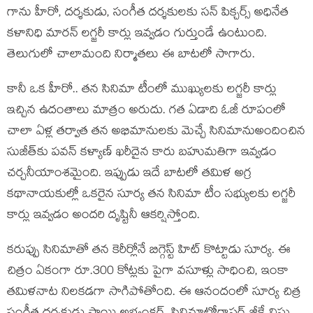
గాను హీరో, ద‌ర్శ‌కుడు, సంగీత ద‌ర్శ‌కుల‌కు స‌న్ పిక్చ‌ర్స్ అధినేత
క‌ళానిధి మార‌న్ ల‌గ్జ‌రీ కార్లు ఇవ్వ‌డం గుర్తుండే ఉంటుంది.
తెలుగులో చాలామంది నిర్మాత‌లు ఈ బాట‌లో సాగారు.
కానీ ఒక హీరో.. త‌న సినిమా టీంలో ముఖ్యుల‌కు ల‌గ్జ‌రీ కార్లు
ఇచ్చిన ఉదంతాలు మాత్రం అరుదు. గ‌త ఏడాది ఓజీ రూపంలో
చాలా ఏళ్ల త‌ర్వాత త‌న అభిమానుల‌కు మెచ్చే సినిమానుఅందించిన
సుజీత్‌కు ప‌వ‌న్ క‌ళ్యాణ్ ఖ‌రీదైన కారు బ‌హుమ‌తిగా ఇవ్వ‌డం
చ‌ర్చ‌నీయాంశ‌మైంది. ఇప్పుడు ఇదే బాట‌లో త‌మిళ అగ్ర
క‌థానాయ‌కుల్లో ఒక‌రైన సూర్య త‌న సినిమా టీం స‌భ్యుల‌కు ల‌గ్జ‌రీ
కార్లు ఇవ్వ‌డం అంద‌రి దృష్టినీ ఆక‌ర్షిస్తోంది.
క‌రుప్పు సినిమాతో త‌న కెరీర్లోనే బిగ్గెస్ట్ హిట్ కొట్టాడు సూర్య‌. ఈ
చిత్రం ఏకంగా రూ.300 కోట్ల‌కు పైగా వ‌సూళ్లు సాధించి, ఇంకా
త‌మిళ‌నాట నిల‌క‌డ‌గా సాగిపోతోంది. ఈ ఆనందంలో సూర్య చిత్ర