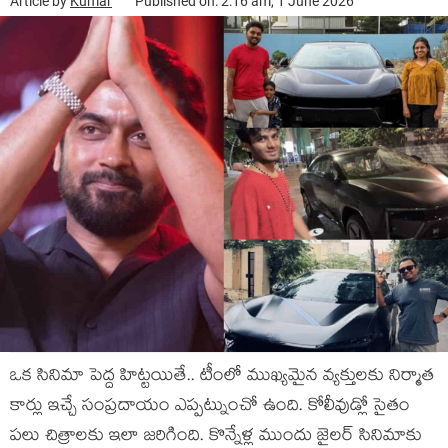
Article by
Kumar
Published on: 2:16 am, 1 June 2026
ఒక సినిమా పెద్ద హిట్ట‌యితే.. టీంలో ముఖ్య‌మైన వ్య‌క్తుల‌కు నిర్మాత
కార్లు ఇచ్చే సంప్ర‌దాయం ఎప్ప‌ట్నుంచో ఉంది. కోలీవుడ్లో సైతం
ప‌లు చిత్రాల‌కు ఇలా జ‌రిగింది. కొన్నేళ్ల ముందు జైల‌ర్ సినిమాకు