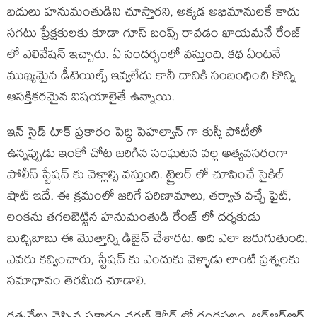
బదులు హనుమంతుడిని చూస్తారని, అక్కడ అభిమానులకే కాదు
సగటు ప్రేక్షకులకు కూడా గూస్ బంప్స్ రావడం ఖాయమనే రేంజ్
లో ఎలివేషన్ ఇచ్చారు. ఏ సందర్భంలో వస్తుంది, కథ ఏంటనే
ముఖ్యమైన డీటెయిల్స్ ఇవ్వలేదు కానీ దానికి సంబంధించి కొన్ని
ఆసక్తికరమైన విషయాలైతే ఉన్నాయి.
ఇన్ సైడ్ టాక్ ప్రకారం పెద్ది పెహల్వాన్ గా కుస్తీ పోటీలో
ఉన్నప్పుడు ఇంకో చోట జరిగిన సంఘటన వల్ల అత్యవసరంగా
పోలీస్ స్టేషన్ కు వెళ్లాల్సి వస్తుంది. ట్రైలర్ లో చూపించే సైకిల్
షాట్ ఇదే. ఈ క్రమంలో జరిగే పరిణామాలు, తర్వాత వచ్చే ఫైట్,
లంకను తగలబెట్టిన హనుమంతుడి రేంజ్ లో దర్శకుడు
బుచ్చిబాబు ఈ మొత్తాన్ని డిజైన్ చేశారట. అది ఎలా జరుగుతుంది,
ఎవరు కవ్వించారు, స్టేషన్ కు ఎందుకు వెళ్ళాడు లాంటి ప్రశ్నలకు
సమాధానం తెరమీద చూడాలి.