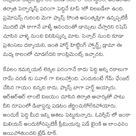
రత్నవేలు చెప్పిన ప్రకారం చరణ్ కెరీర్ లో రంగస్థలం, ఆర్ఆర్ఆర్
తర్వాత పెర్ఫార్మన్స్ పరంగా పెద్దినే టాప్ 1లో నిలబడేలా ఉంది.
ప్రమోషన్స్ గురించి మెగా ఫ్యాన్స్ కొంత అసంతృప్తిగా ఉన్నప్పటికీ
మొదటి షో కాగానే వాళ్ళే ఆనందంతో డాన్సులు చేస్తారని రషెస్
చూసిన వాళ్ళ నుంచి వినిపిస్తున్న మాట. సెన్సార్ నుంచి కూడా
ప్రశంసలు దక్కాయని, ఇంత హార్డ్ హిట్టింగ్ స్పోర్ట్స్ డ్రామా ఈ
మధ్య కాలంలో చూడలేదని కాంప్లిమెంట్స్ ఇచ్చారట.
కేవలం కమర్షియల్ లెక్కల పరంగానే కాదు పెద్ది అన్ని రకాలుగా
రామ్ చరణ్ కు సవాల్ గా నిలుస్తోంది. ఎందుకంటే గేమ్ ఛేంజర్
చేసిన గాయం చిన్నది కాదు. ఫ్యాన్స్ బాగా హర్ట్ అయ్యారు.
ఆర్ఆర్ఆర్ లాంటి విజయం చూసిన తర్వాత ఆచార్యతో పాటు
దీని రూపంలో డిజాస్టర్లు పడటం జీర్ణించుకోలేకపోయారు.
అందుకే పెద్ది మీద ఇన్ని ఆశలు పెట్టుకున్నారు. ఓవర్సీస్ లో ఇంకా
మిలియన్ అందుకోనప్పటికీ ప్రీమియర్లు పడే టైంకి ఆ లాంఛనం
అయిపోతుందని ట్రేడ్ టాక్.