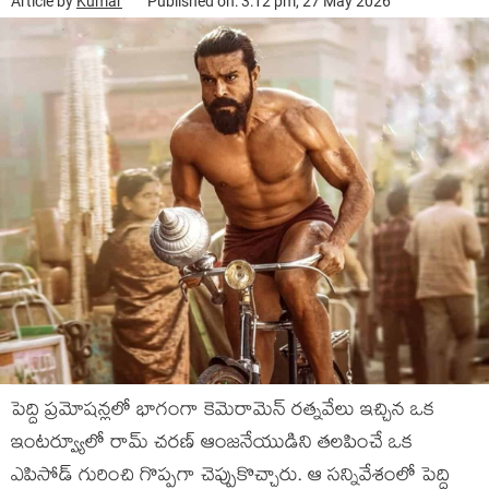
Article by
Kumar
Published on: 3:12 pm, 27 May 2026
పెద్ది ప్రమోషన్లలో భాగంగా కెమెరామెన్ రత్నవేలు ఇచ్చిన ఒక
ఇంటర్వ్యూలో రామ్ చరణ్ ఆంజనేయుడిని తలపించే ఒక
ఎపిసోడ్ గురించి గొప్పగా చెప్పుకొచ్చారు. ఆ సన్నివేశంలో పెద్ది