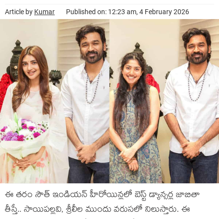
Article by
Kumar
Published on: 12:23 am, 4 February 2026
ఈ తరం సౌత్ ఇండియన్ హీరోయిన్లలో బెస్ట్ డ్యాన్సర్ల జాబితా
తీస్తే.. సాయిపల్లవి, శ్రీలీల ముందు వరుసలో నిలుస్తారు. ఈ