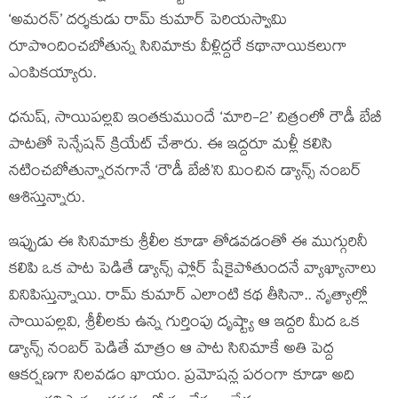
‘అమరన్’ దర్శకుడు రామ్ కుమార్ పెరియస్వామి
రూపొందించబోతున్న సినిమాకు వీళ్లిద్దరే కథానాయికలుగా
ఎంపికయ్యారు.
ధనుష్, సాయిపల్లవి ఇంతకుముందే ‘మారి-2’ చిత్రంలో రౌడీ బేబీ
పాటతో సెన్సేషన్ క్రియేట్ చేశారు. ఈ ఇద్దరూ మళ్లీ కలిసి
నటించబోతున్నారనగానే ‘రౌడీ బేబీ’ని మించిన డ్యాన్స్ నంబర్
ఆశిస్తున్నారు.
ఇప్పుడు ఈ సినిమాకు శ్రీలీల కూడా తోడవడంతో ఈ ముగ్గురినీ
కలిపి ఒక పాట పెడితే డ్యాన్స్ ఫ్లోర్ షేకైపోతుందనే వ్యాఖ్యానాలు
వినిపిస్తున్నాయి. రామ్ కుమార్ ఎలాంటి కథ తీసినా.. నృత్యాల్లో
సాయిపల్లవి, శ్రీలీలకు ఉన్న గుర్తింపు దృష్ట్యా ఆ ఇద్దరి మీద ఒక
డ్యాన్స్ నంబర్ పెడితే మాత్రం ఆ పాట సినిమాకే అతి పెద్ద
ఆకర్షణగా నిలవడం ఖాయం. ప్రమోషన్ల పరంగా కూడా అది