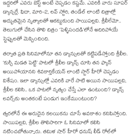
ఇద్దరిలో ఎవరు బెస్ట్ అంటే చెప్పడం కష్టమే. ఎవరికి వారు సూపర్
డ్యాన్సర్లే. ఫిదా, మారి-2, లవ్ స్టోరి, తండేల్ లాంటి చిత్రాల్లో
అద్భుతమైన నృత్యాలతో ఆకట్టుకుంది సాయిపల్లవి. శ్రీలీలేమో..
తెలుగులో చేసిన తొలి చిత్రం ‘పెళ్ళిసందడి’లోనే అదిరిపోయే
స్టెప్పులతో మెప్పించింది.
తర్వాత ప్రతి సినిమాలోనూ తన డ్యాన్సులతో కట్టిపడేస్తోంది శ్రీలీల.
‘కుర్చీ మడత పెట్టి’ పాటలో శ్రీలీల డ్యాన్స్ చూసి తన ఫ్యాన్
అయిపోయానని శివకార్తికేయన్ లాంటి స్టార్ హీరో చెప్పడం
విశేషం. ఇలా డ్యాన్సుల్లో ఎవరికి వారే సాటి అయిన సాయిపల్లవి,
శ్రీలీల కలిసి.. ఒక పాటలో నృత్యం చేస్తే ఎలా ఉంటుంది? డ్యాన్స్
లవర్స్‌కు అంతకంటే పండుగ ఇంకేముంటుంది?
త్వరలోనే ఈ అరుదైన కలయికను చూసే అవకాశం కనిపిస్తోంది.
సాయిపల్లవి, శ్రీలీల తొలిసారిగా ఓ సినిమాలో కలిసి
నటించబోతున్నారు. తమిళ స్టార్ హీరో ధనుష్ లీడ్ రోల్‌లో