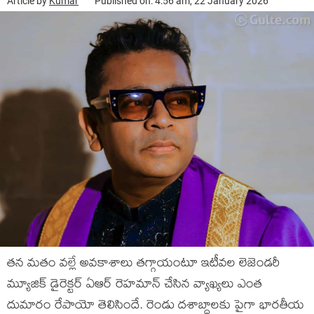
Article by
Kumar
Published on: 4:56 am, 22 January 2026
తన మతం వల్లే అవకాశాలు తగ్గాయంటూ ఇటీవల లెజెండరీ
మ్యూజిక్ డైరెక్టర్ ఏఆర్ రెహమాన్ చేసిన వ్యాఖ్యలు ఎంత
దుమారం రేపాయో తెలిసిందే. రెండు దశాబ్దాలకు పైగా భారతీయ