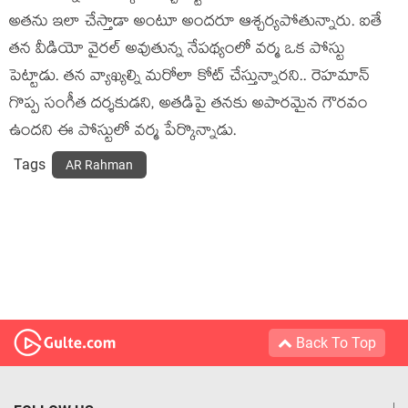
అతను ఇలా చేస్తాడా అంటూ అందరూ ఆశ్చర్యపోతున్నారు. ఐతే
తన వీడియో వైరల్ అవుతున్న నేపథ్యంలో వర్మ ఒక పోస్టు
పెట్టాడు. తన వ్యాఖ్యల్ని మరోలా కోట్ చేస్తున్నారని.. రెహమాన్
గొప్ప సంగీత దర్శకుడని, అతడిపై తనకు అపారమైన గౌరవం
ఉందని ఈ పోస్టులో వర్మ పేర్కొన్నాడు.
Tags
AR Rahman
Back To Top