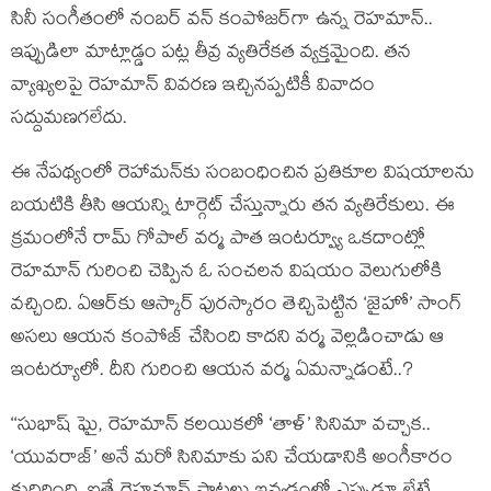
సినీ సంగీతంలో నంబర్ వన్ కంపోజర్‌గా ఉన్న రెహమాన్..
ఇప్పుడిలా మాట్లాడ్డం పట్ల తీవ్ర వ్యతిరేకత వ్యక్తమైంది. తన
వ్యాఖ్యలపై రెహమాన్ వివరణ ఇచ్చినప్పటికీ వివాదం
సద్దుమణగలేదు.
ఈ నేపథ్యంలో రెహామన్‌కు సంబంధించిన ప్రతికూల విషయాలను
బయటికి తీసి ఆయన్ని టార్గెట్ చేస్తున్నారు తన వ్యతిరేకులు. ఈ
క్రమంలోనే రామ్ గోపాల్ వర్మ పాత ఇంటర్వ్యూ ఒకదాంట్లో
రెహమాన్ గురించి చెప్పిన ఓ సంచలన విషయం వెలుగులోకి
వచ్చింది. ఏఆర్‌కు ఆస్కార్ పురస్కారం తెచ్చిపెట్టిన ‘జైహో’ సాంగ్
అసలు ఆయన కంపోజ్ చేసింది కాదని వర్మ వెల్లడించాడు ఆ
ఇంటర్యూలో. దీని గురించి ఆయన వర్మ ఏమన్నాడంటే..?
‘‘సుభాష్ ఘై, రెహమాన్‌ కలయికలో ‘తాళ్’ సినిమా వచ్చాక..
‘యువరాజ్’ అనే మరో సినిమాకు పని చేయడానికి అంగీకారం