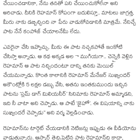
చేయించడానికా, నేను తనతో పని చేయించుకోలేనా అని
అరిచాడు. దీనికి రెహమాన్ కోపంగా బదులిస్తూ.. మాటలు జాగ్రత్త,
మీరు నాకు డబ్బిచ్చింది నా పేరు వాడుకోవడానికి మాత్రమే. నేనిచ్చే
పాట నేనే కంపోజ్ చేయాలనేమీ లేదు.
ఎవరైనా చేసి ఇవ్వొచ్చు. మీకు ఈ పాట నచ్చకపోతే ఇంకోటి
చేసిస్తా అన్నాడు. ఆ కథ అక్కడ అల ా ముగియగా.. చెన్నైకి వెళ్లిన
రెహమాన్ ఆ పాట నచ్చిందంటూ దాన్ని తనకు మెయిల్
చేయమన్నాడు. కొంత కాలానికి రెహమాన్ మేనేజర్ సుఖ్విందర్‌
అకౌంట్లోకి 5 లక్షల డబ్బు వేసి, అతను ఇంతకుముందు ఇచ్చిన
పాటను ‘స్లమ్ డాగ్ మిలియనీర్’ సినిమాకు రెహమాన్ అమ్మాడని,
ఇది నీ వాటా అని చెప్పాడు. ఆ పాటే ‘జైహో’. ఈ విషయాన్ని నాకు
సుఖ్విందరే చెప్పాడు’’ అని వర్మ వెల్లడించాడు.
రెహమాన్‌ను టార్గెట్ చేయడానికి నెటిజన్లు ఇప్పుడు ఈ వీడియోను
వాడుతున్నారు. ఆస్కార్ తెచ్చిపెట్టిన పాట రెహమాన్‌ది కాదా,