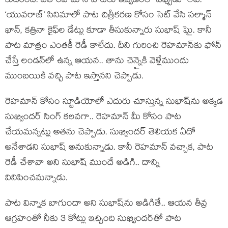
కుదిరింది. ఐతే రెహమాన్ పాటలు ఇవ్వడంలో ఎప్పుడూ లేటే.
‘యువరాజ్’ సినిమాలో పాట చిత్రీకరణ కోసం సెట్ వేసి సల్మాన్
ఖాన్, కత్రినా కైఫ్‌ల డేట్లు కూడా తీసుకున్నారు సుభాష్ ఘై. కానీ
పాట మాత్రం ఎంతకీ రెడీ కాలేదు. దీని గురించి రెహమాన్‌కు ఫోన్
చేస్తే లండన్‌లో ఉన్న ఆయన.. తాను చెన్నైకి వెళ్లేముందు
ముంబయికి వచ్చి పాట ఇస్తానని చెప్పాడు.
రెహమాన్ కోసం స్టూడియోలో ఎదురు చూస్తున్న సుభాష్‌‌ను అక్కడ
సుఖ్విందర్ సింగ్ కలవగా.. రెహమాన్ మీ కోసం పాట
చేయమన్నట్లు అతను చెప్పాడు. సుఖ్విందర్ తెలియక ఏదో
అనేశాడని సుభాష్ అనుకున్నాడు. కానీ రెహమాన్ వచ్చాక, పాట
రెడీ చేశావా అని సుభాష్ ముందే అడిగి.. దాన్ని
వినిపించమన్నాడు.
పాట విన్నాక బాగుందా అని సుభాష్‌ను అడిగితే.. ఆయన తీవ్ర
ఆగ్రహంతో నీకు 3 కోట్లు ఇచ్చింది సుఖ్విందర్‌తో పాట