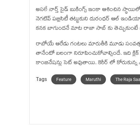
అసలే నార్త్ సైడ్ బుకింగ్స్ ఇంకా ఆశించిన స్థాయి
నెగటివ్ పబ్లిసిటీ తట్టుకుని దురంధర్ ఆల్ ఇండియ
కనక బాగుందనే మాట రాజా సాబ్ కు తెచ్చుకుంటే 
రాబోయే ఆరేడు గంటలు మారుతీకి మూడు సంవత్సరా
తానేంటో బలంగా నిరూపించుకోవాల్సిందే. ఇది క్లి
కాంబినేషన్లు సెట్ అవుతాయి. కెరీర్ లో కోరుకున్న
Tags
Feature
Maruthi
The Raja Sa