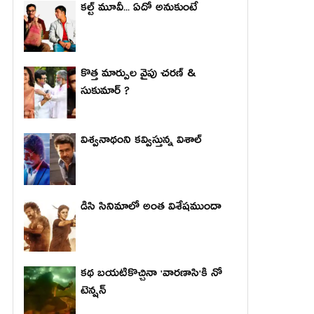
కల్ట్ మూవీ... ఏదో అనుకుంటే
కొత్త మార్పుల వైపు చరణ్ &
సుకుమార్ ?
విశ్వనాథంని కవ్విస్తున్న విశాల్
డిసి సినిమాలో అంత విశేషముందా
కథ బయటికొచ్చినా 'వారణాసి'కి నో
టెన్షన్