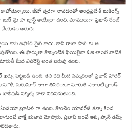
ం కాబోతున్నాయి. జీవో త్వరగా రావడంతో ఆంధ్రప్రదేశ్ బుకింగ్స్
క్ మై షో బ్లాస్ట్ అయ్యేలా ఉంది. మాములుగా ప్రభాస్ రేంజ్
లు వేయడం అరుదు.
ాయి కానీ బిఫోర్ నైట్ కాదు. కానీ రాజా సాబ్ కు ఆ
 రేపుతోంది. ఈ ఫార్ములా కొన్నింటికి ఫెయిలైనా ఓజి లాంటి వాటికి
ు మారుతీ మీద ఎవరెస్ట్ అంత బరువు ఉంది.
ట్ ఖర్చు పెట్టబడి ఉంది. తన కథ మీద నమ్మకంతో ప్రభాస్ హారర్
, రాజమౌళి, సుకుమార్ లాగా తనకంటూ మారుతీ ఎలాంటి బ్రాండ్
డ్ బాలీవుడ్ సర్కిల్స్ దాకా వినపడుతుంది.
 మీడియా బ్రూటల్ గా ఉంది. కొంచెం యావరేజ్ కన్నా కింద
ాగుంటే వాళ్లే భుజాన మోస్తారు. ప్రభాస్ అంటే అన్ని ఫ్యాన్ డమ్స్
ిలబెడతారు.