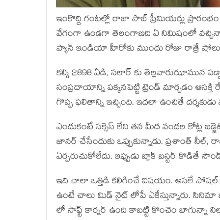
ఇంకొద్ది గంటల్లో రాజా సాబ్ ప్రీమియర్లు ప్రారంభ
వేగంగా ఉండగా తెలంగాణది ఏ నిమిషంలో వచ్చినా బు
ప్యాన్ ఇండియా హీరోకు ముందు రోజు రాత్రే షో
కల్కి 2898 ఏడి, సలార్ కు తెల్లవారుఝామున పడ్డ
సంప్రదాయాన్ని పక్కనపెట్టి ట్రెండ్ మార్చడం ఆసక్తి
గొప్ప ఫలితాన్ని ఇచ్చింది. ఇదలా ఉంచితే దర్శకుడ
ఎందుకంటే సక్సెస్ లేని తన మీద వందల కోట్ల బడ్జె
జానర్ చేసేందుకు ఒప్పుకున్నాడు. ప్రశాంత్ నీల్
ఏర్పరుచుకోలేదు. ఇప్పుడు బ్లాక్ బస్టర్ కొడితే సౌం
ఇది చాలా ఒత్తిడి కలిగించే విషయం. అసలే సోషల్
ఉంటే చాలు మిడ్ నైట్ లోపే ఏకేస్తున్నారు. సినిమా బ
లో సాఫ్ట్ కార్నర్ ఉంది కాబట్టి కొంచెం బాగున్నా న