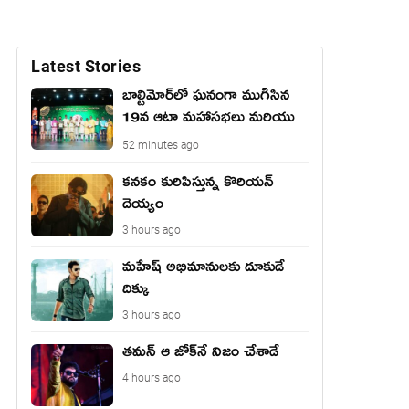
Latest Stories
బాల్టిమోర్‌లో ఘనంగా ముగిసిన
19వ ఆటా మహాసభలు మరియు
యువజన సదస్సు
52 minutes ago
కనకం కురిపిస్తున్న కొరియన్
దెయ్యం
3 hours ago
మహేష్ అభిమానులకు దూకుడే
దిక్కు
3 hours ago
తమన్ ఆ జోక్‌నే నిజం చేశాడే
4 hours ago