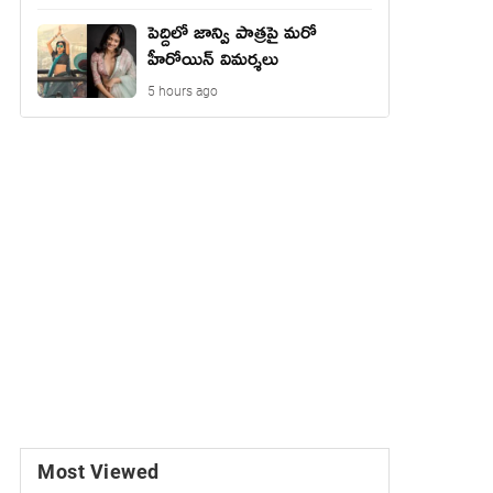
పెద్దిలో జాన్వి పాత్రపై మరో
హీరోయిన్ విమర్శలు
5 hours ago
Most Viewed