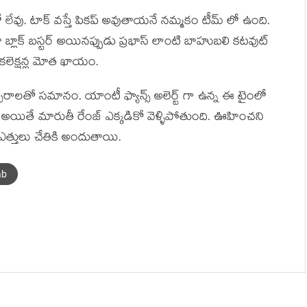
లో లేవు. టాక్ వస్తే పికప్ అవుతాయనే నమ్మకం టీమ్ లో ఉంది.
ా బ్లాక్ బస్టర్ అయినప్పుడు ప్రభాస్ లాంటి బాహుబలి కటవుట్
కలెక్షన్ల మోత ఖాయం.
లతో సమానం. యాంటీ ఫ్యాన్స్ అలెర్ట్ గా ఉన్న ఈ టైంలో
క్ అయితే మారుతీ రేంజ్ ఎక్కడికో వెళ్ళిపోతుంది. ఊహించని
 ఎత్తులు చేతికి అందుతాయి.
ab