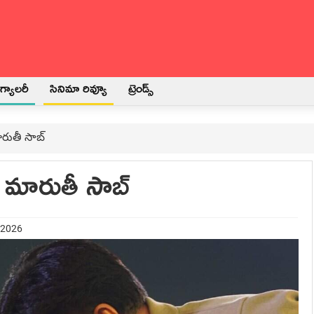
్యాలరీ
సినిమా రివ్యూ
ట్రెండ్స్
ారుతీ సాబ్
న మారుతీ సాబ్
 2026