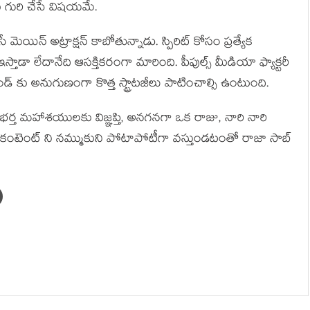
ు గురి చేసే విషయమే.
 మెయిన్ అట్రాక్షన్ కాబోతున్నాడు. స్పిరిట్ కోసం ప్రత్యేక
స్తాడా లేదానేది ఆసక్తికరంగా మారింది. పీపుల్స్ మీడియా ఫ్యాక్టరీ
ండ్ కు అనుగుణంగా కొత్త స్ట్రాటజీలు పాటించాల్సి ఉంటుంది.
ర్త మహాశయులకు విజ్ఞప్తి, అనగనగా ఒక రాజు, నారి నారి
 కంటెంట్ ని నమ్ముకుని పోటాపోటీగా వస్తుండటంతో రాజా సాబ్