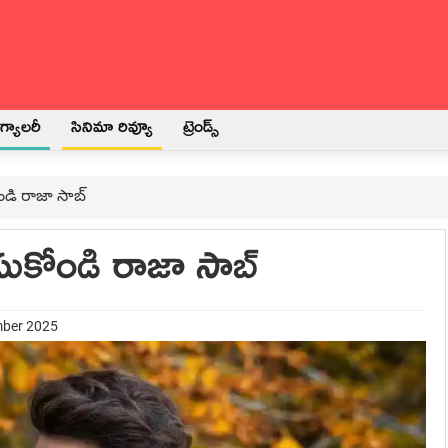
్యాలరీ
సినిమా రివ్యూ
ట్రెండ్స్
ోండి రాజా సాబ్
ేసుకోండి రాజా సాబ్
mber 2025