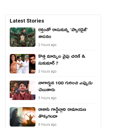
Latest Stories
రక్తంతో రాసుకున్న ‘ప్యారడైజ్’
శాసనం
2 hours ago
కొత్త మార్పుల వైపు చరణ్ &
సుకుమార్ ?
3 hours ago
నాగార్జున 100 గురించి ఎప్పుడు
చెబుతారు
5 hours ago
రాకాసి గాడ్జిల్లాని రామాయణ
తొక్కగలదా
9 hours ago