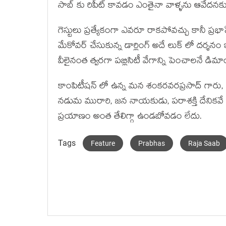
సాబ్ కు రిపీట్ కావడం ఎంతైనా వాళ్ళను ఆవేదనక
గెస్టులు ప్రత్యేకంగా ఎవరూ రాకపోవచ్చు కానీ ప్రభాసే
మేకోవర్ చేసుకున్న డార్లింగ్ అదే లుక్ లో దర్శనం ఇ
వీలైనంత త్వరగా పబ్లిసిటీ వేగాన్ని పెంచాలనే డిమా
కాంపిటీషన్ లో ఉన్న మన శంకరవరప్రసాద్ గారు, భ
నడుమ మురారి, జన నాయకుడు, పరాశక్తి దేనికవే
ప్రయాణం అంత తేలిగ్గా ఉండబోవడం లేదు.
Tags
Feature
Prabhas
Raja Saab