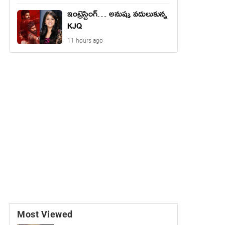
ఇంట్రెస్టింగ్… అనుష్క వదులుకున్న
KJQ
11 hours ago
Most Viewed