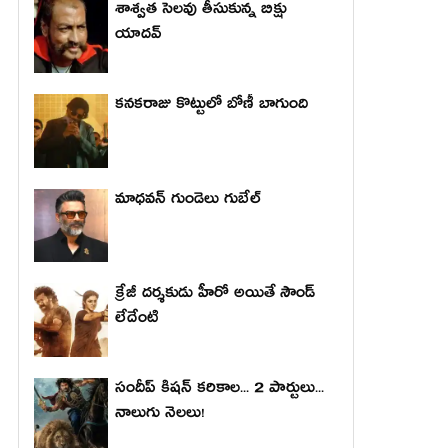
శాశ్వత సెలవు తీసుకున్న బిక్షు
యాదవ్
కనకరాజు కొట్టులో బోణీ బాగుంది
మాధ‌వ‌న్ గుండెలు గుబేల్‌
క్రేజీ దర్శకుడు హీరో అయితే సౌండ్
లేదేంటి
సందీప్ కిషన్ కరికాల... 2 పార్టులు...
నాలుగు నెలలు!