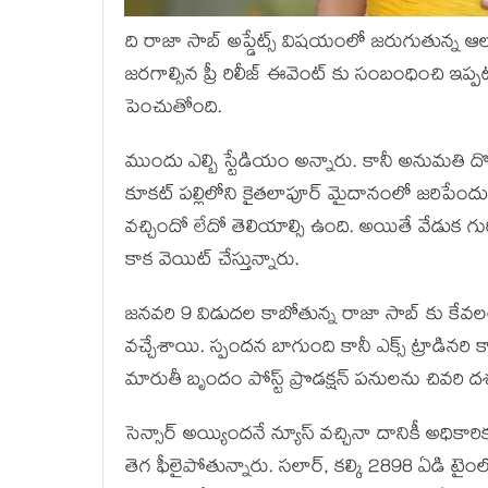
ది రాజా సాబ్ అప్డేట్స్ విషయంలో జరుగుతున్న ఆ
జరగాల్సిన ప్రీ రిలీజ్ ఈవెంట్ కు సంబంధించి ఇ
పెంచుతోంది.
ముందు ఎల్బి స్టేడియం అన్నారు. కానీ అనుమతి దొ
కూకట్ పల్లిలోని కైతలాపూర్ మైదానంలో జరిపేందుక
వచ్చిందో లేదో తెలియాల్సి ఉంది. అయితే వేడుక గుర
కాక వెయిట్ చేస్తున్నారు.
జనవరి 9 విడుదల కాబోతున్న రాజా సాబ్ కు కేవలం
వచ్చేశాయి. స్పందన బాగుంది కానీ ఎక్స్ ట్రాడినరి కా
మారుతీ బృందం పోస్ట్ ప్రొడక్షన్ పనులను చివరి దశ
సెన్సార్ అయ్యిందనే న్యూస్ వచ్చినా దానికీ అధికార
తెగ ఫీలైపోతున్నారు. సలార్, కల్కి 2898 ఏడి టై