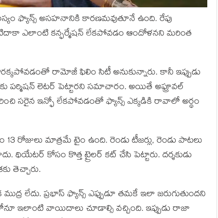
లస్యం ఫ్యాన్స్ అసహనానికి కారణమవుతూనే ఉంది. రేపు
ప్పటిదాకా ఎలాంటి కన్ఫర్మేషన్ లేకపోవడం ఆందోళనని మరింత
రక్కపోవడంతో రామోజీ ఫిలిం సిటీ అనుకున్నారు. కానీ ఇప్పుడు
ు పర్మిషన్ లెటర్ పెట్టారని సమాచారం. అయితే అప్రూవల్
ించి సరైన ఇన్ఫో లేకపోవడంతో ఫ్యాన్స్ ఎక్కడికి రావాలో అర్థం
 13 రోజులు మాత్రమే టైం ఉంది. రెండు టీజర్లు, రెండు పాటలు
దు. థియేటర్ కోసం కొత్త ట్రైలర్ కట్ చేసి పెట్టారు. దర్శకుడు
కు తెచ్చారు.
ిక ముద్ర లేదు. ప్రభాస్ ఫ్యాన్స్ ఎప్పుడూ తమకే ఇలా జరుగుతుందని
ంలోనూ ఇలాంటి వాయిదాలు చూడాల్సి వచ్చింది. ఇప్పుడు రాజా