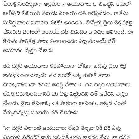
పేలుళ్ల సందర్భంగా అక్రమంగా ఆయుధాలు దాచిపెట్టిన కేసులో
బాలీవుడ్ సీనియర్ నటుడు సంజయ్ దత్ అరెస్టవడం.. ఆ కేసు
సుదీర్ఘ కాలం విచారణ దశలో ఉండడం.. కొన్నేళ్లు జైలు శిక్ష పూర్తి
చేసుకుని 2016లో సంజయ్ దత్ విడుదల కావడం తెలిసిందే. ఈ
కేసును పాతికేళ్ల పాటు విచారించడం పట్ల సంజయ్ దత్
అసహనం వ్యక్తం చేశాడు.
తన దగ్గర ఆయుధాలు లేకపోయినా దోషిగా ఐదేళ్లు జైలు శిక్ష
అనుభవించానన్నాడు. తన ఇంట్లో ఒక్క తుపాకీ కూడా
దొరక్కపోయినా తనను అరెస్ట్ చేశారని.. తన దగ్గర ఆయుధాలు
లేవని నిరూపించడానికి 25 ఏళ్లు పట్టిందని దత్ ఆవేదన వ్యక్తం
చేశాడు. జైలు జీవితాన్ని ఒక పాఠంగా భావించి.. అక్కడ ఎంతో
నేర్చుకున్నట్లు సంజయ్ దత్ తెలిపాడు.
‘‘నా దగ్గర ఎలాంటి ఆయుధాలు లేవని తేల్చడానికి 25 ఏళ్లు
ఎందుకు పట్టిందో నాకు ఇప్పటికీ అర్థం కావడం లేదు. నా దగ్గర