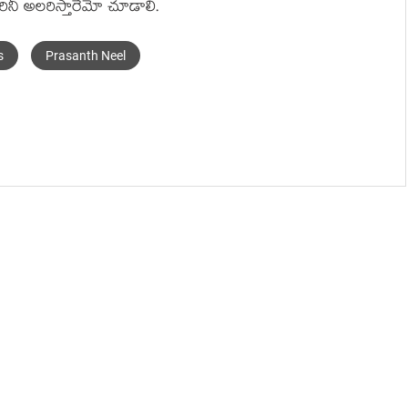
‌రినీ అల‌రిస్తారేమో చూడాలి.
s
Prasanth Neel