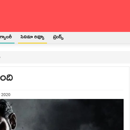
్యాలరీ
సినిమా రివ్యూ
ట్రెండ్స్
ి
ంది
r 2020