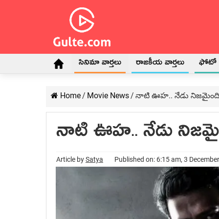
సినిమా వార్తలు
రాజకీయ వార్తలు
ఫోటో గ
Home
/
Movie News
/
నాటి ఊహ‌.. నేడు నిజ‌మైంద
నాటి ఊహ‌.. నేడు నిజ‌మై
Article by
Satya
Published on: 6:15 am, 3 Decembe