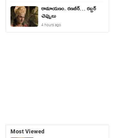
రామాయ‌ణం.. ర‌ణ‌బీర్… ర‌బ్బ‌ర్
చెప్పులు
4 hours ago
Most Viewed