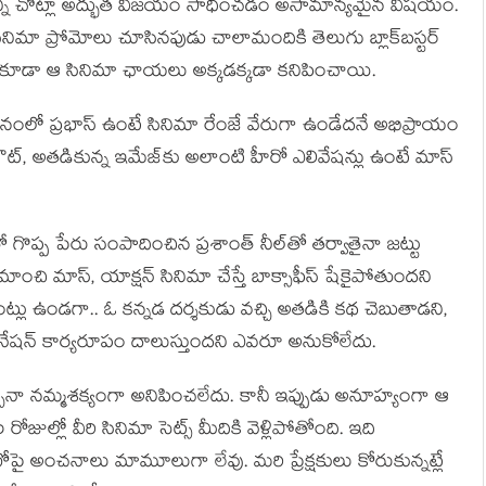
ే అన్ని చోట్లా అద్భుత విజ‌యం సాధించ‌డం అసామాన్యమైన విష‌యం.
నిమా ప్రోమోలు చూసిన‌పుడు చాలామందికి తెలుగు బ్లాక్‌బ‌స్ట‌ర్‌
‌పుడు కూడా ఆ సినిమా ఛాయ‌లు అక్క‌డ‌క్క‌డా క‌నిపించాయి.
్థానంలో ప్ర‌భాస్ ఉంటే సినిమా రేంజే వేరుగా ఉండేద‌నే అభిప్రాయం
 క‌టౌట్‌, అత‌డికున్న ఇమేజ్‌కు అలాంటి హీరో ఎలివేష‌న్లు ఉంటే మాస్
 గొప్ప పేరు సంపాదించిన ప్ర‌శాంత్ నీల్‌తో త‌ర్వాతైనా జ‌ట్టు
 మాంచి మాస్, యాక్ష‌న్ సినిమా చేస్తే బాక్సాఫీస్ షేకైపోతుంద‌ని
్లు ఉండ‌గా.. ఓ క‌న్న‌డ ద‌ర్శ‌కుడు వ‌చ్చి అత‌డికి క‌థ చెబుతాడ‌ని,
బినేష‌న్ కార్య‌రూపం దాలుస్తుంద‌ని ఎవ‌రూ అనుకోలేదు.
‌లొచ్చినా నమ్మ‌శక్యంగా అనిపించ‌లేదు. కానీ ఇప్పుడు అనూహ్యంగా ఆ
ల్లో వీరి సినిమా సెట్స్ మీదికి వెళ్లిపోతోంది. ఇది
కాంబోపై అంచ‌నాలు మామూలుగా లేవు. మ‌రి ప్రేక్ష‌కులు కోరుకున్న‌ట్లే