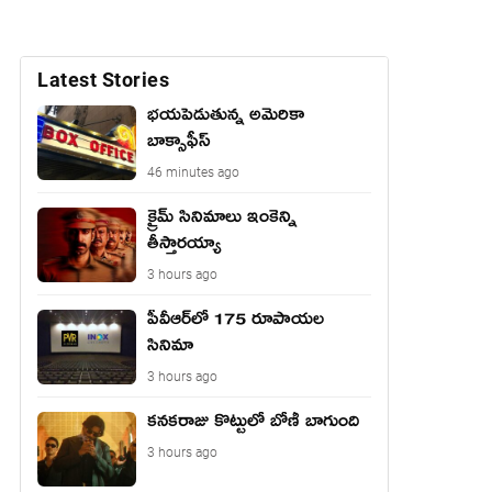
Latest Stories
భయపెడుతున్న అమెరికా
బాక్సాఫీస్
46 minutes ago
క్రైమ్ సినిమాలు ఇంకెన్ని
తీస్తారయ్యా
3 hours ago
పీవీఆర్‌లో 175 రూపాయల
సినిమా
3 hours ago
కనకరాజు కొట్టులో బోణీ బాగుంది
3 hours ago