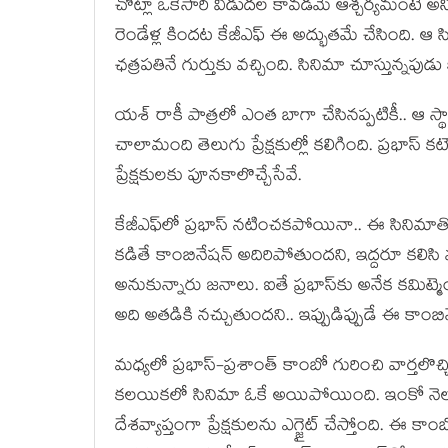
చోట్లా ఒకేసారి విడుద‌ల కావ‌డ‌మే ఆశ్చ‌ర్య‌మంట
రెండేళ్ల కింద‌ట కేజీఎఫ్ ఈ అద్భుతమే చేసింది. ఆ సి
ఛ‌త్ర‌ప‌తినే గుర్తుకు వ‌చ్చింది. సినిమా చూస్తున్న
య‌శ్ రాకీ పాత్ర‌లో ఎంత బాగా చేసినప్ప‌టికీ.. ఆ స
చాలామంది తెలుగు ప్రేక్ష‌కుల్లో క‌లిగింది. ప్ర‌భాస్
ప్రేక్ష‌కుల‌కు పూన‌కాలొచ్చేసేవే.
కేజీఎఫ్‌లో ప్ర‌భాస్ న‌టించ‌క‌పోయినా.. ఈ సినిమాతో
క‌డితే కాంబినేష‌న్ అదిరిపోతుంద‌ని, ఇద్ద‌రూ క‌లిసి
అనుకున్నారు జ‌నాలు. ఐతే ప్ర‌భాస్‌కు అనేక కమిట్మెంట
అది అత‌డికి న‌చ్చుతుంద‌ని.. ఇప్పుడిప్పుడే ఈ కాం
మ‌ధ్య‌లో ప్ర‌భాస్‌-ప్ర‌శాంత్ కాంబో గురించి వార్త
క‌ల‌యిక‌లో సినిమా ఓకే అయిపోయింది. ఇంకో నెల రోజు
దేశ‌వ్యాప్తంగా ప్రేక్ష‌కుల‌ను ఎగ్జైట్ చేస్తోంది. ఈ 