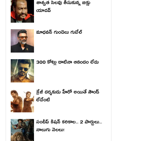
శాశ్వత సెలవు తీసుకున్న బిక్షు
యాదవ్
మాధ‌వ‌న్ గుండెలు గుబేల్‌
300 కోట్లు దాటినా ఆనందం లేదు
క్రేజీ దర్శకుడు హీరో అయితే సౌండ్
లేదేంటి
సందీప్ కిషన్ కరికాల... 2 పార్టులు...
నాలుగు నెలలు!