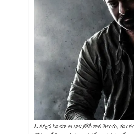
ఓ క‌న్న‌డ సినిమా ఆ భాష‌లోనే కాక తెలుగు, త‌మిళం,