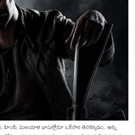
 హిందీ, మ‌ల‌యాళ భాష‌ల్లోనూ ఒకేసారి తెర‌కెక్క‌డం.. అన్ని