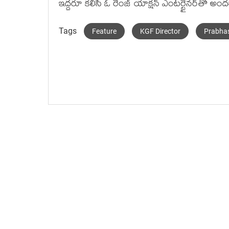
ఇద్ద‌రూ క‌లిసి ఓ రేంజ్ యాక్ష‌న్ ఎంట‌ర్టైన‌ర్‌తో అంద
Tags
Feature
KGF Director
Prabha