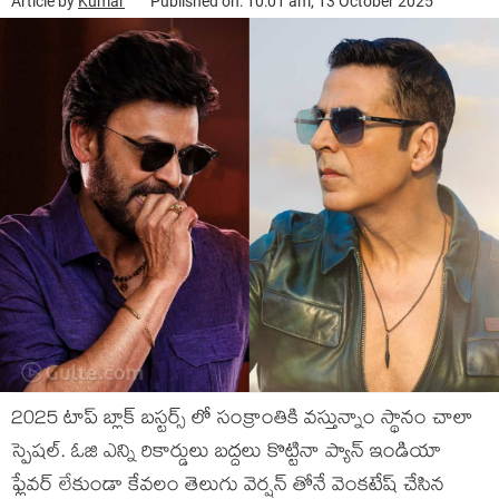
Article by
Kumar
Published on: 10:01 am, 13 October 2025
2025 టాప్ బ్లాక్ బస్టర్స్ లో సంక్రాంతికి వస్తున్నాం స్థానం చాలా
స్పెషల్. ఓజి ఎన్ని రికార్డులు బద్దలు కొట్టినా ప్యాన్ ఇండియా
ఫ్లేవర్ లేకుండా కేవలం తెలుగు వెర్షన్ తోనే వెంకటేష్ చేసిన