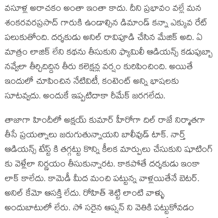
వసూళ్ల అరాచకం అంతా ఇంతా కాదు. దీని ప్రభావం వల్లే మన
శంకరవరప్రసాద్ గారుకి ఉండాల్సిన డిమాండ్ కన్నా ఎక్కువ రేట్
పలుకుతోంది. దర్శకుడు అనిల్ రావిపూడి చేసిన మేజిక్ అది. ఏ
మాత్రం లాజిక్ లేని కథను తీసుకుని ఫ్యామిలీ ఆడియన్స్ కడుపుబ్బా
నవ్వేలా తీర్చిదిద్దిన తీరు కలెక్షన్ల వర్షం కురిపించింది. అయితే
ఇందులో చూపించిన నేటివిటీ, కంటెంట్ అన్ని భాషలకు
సూటవ్వదు. అందుకే ఇప్పటిదాకా రీమేక్ జరగలేదు.
తాజాగా హిందీలో అక్షయ్ కుమార్ హీరోగా దిల్ రాజే నిర్మాతగా
తీసే ప్రయత్నాలు జరుగుతున్నాయని బాలీవుడ్ టాక్. నార్త్
ఆడియన్స్ టేస్ట్ కి తగ్గట్టు కొన్ని కీలక మార్పులు చేసుకుని షూటింగ్
కు వెళ్లేలా నిర్ణయం తీసుకున్నారట. కాకపోతే దర్శకుడు ఇంకా
లాక్ కాలేదు. కామెడీ మీద మంచి పట్టున్న వాళ్లయితేనే బెటర్.
అనిల్ కేమో ఆసక్తి లేదు. రోహిత్ శెట్టి లాంటి వాళ్ళు
అందుబాటులో లేరు. సో సరైన ఆప్షన్ ని వెతికి పట్టుకోవడం