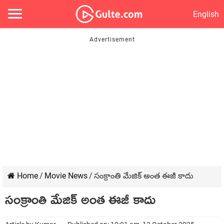
English
Home
/
Movie News
/
సంక్రాంతి మేజిక్ అంత ఈజీ కాదు
సంక్రాంతి మేజిక్ అంత ఈజీ కాదు