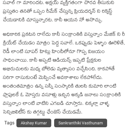
సవాల్ గా మారిందట. అక్షయ్ వ్యక్తిగతంగా చొరవ తీసుకుని
ప్రస్తుతం తనతో ఒప్పం రీమేక్ చేస్తున్న ప్రియదర్శన్ ని రిక్వెస్ట్
చేయడానికి చూస్తున్నారట. కానీ ఆయన నో అనొచ్చు.
అధికారిక ప్రకటన రాలేదు కానీ సంక్రాంతికి వస్తున్నాం మేజిక్ ని రీ
క్రియేట్ చేయడం మాత్రం పెద్ద సవాలే. ఒకప్పుడు పెళ్ళాం ఊరెళితే,
రెడీ లాంటి సూపర్ హిట్లు హిందీలోనూ గొప్ప విజయం
సాధించాయి. కానీ అప్పటి ఆడియన్స్ ఇప్పటి ప్రేక్షకుల
అభిరుచులకు మధ్య బోలెడు వ్యత్యాసం వచ్చేసింది. కాకపోతే
సరిగా రాసుకుంటే మెప్పించే అవకాశాలు లేకపోలేదు.
అంతంతమాత్రం ఉన్న సన్నీ సంస్కారికి తులసి కుమారి లాంటి
ఫ్లాపులకే ఓ మోస్తరు వసూళ్లు ఇచ్చిన అక్కడి జనాలు సంక్రాంతికి
వస్తున్నాం లాంటి వాటిని ఎగబడి చూస్తారు. చిక్కల్లా వాళ్ళ
సెన్సిబిలిటీస్ కు తగ్గట్టు ఛేంజెస్ చేయడమే.
Tags
Akshay Kumar
Sankranthiki Vasthunam