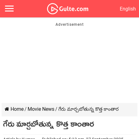
English
Home
/
Movie News
/
గేరు మార్చబోతున్న కొత్త కాంతార
గేరు మార్చబోతున్న కొత్త కాంతార