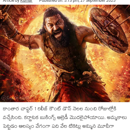
Article by
Kumar
Published on: 5:13 pm, 27 September 2025
కాంతార చాప్టర్ 1 రిలీజ్ కౌంట్ డౌన్ నెలల నుంచి రోజుల్లోకి
వచ్చేసింది. కర్ణాటక బుకింగ్స్ ఆల్రెడీ మొదలైపోయాయి. అమ్మకాలు
పెట్టడం ఆలస్యం వేగంగా పది వేల టికెట్లు అమ్మిన మూవీగా