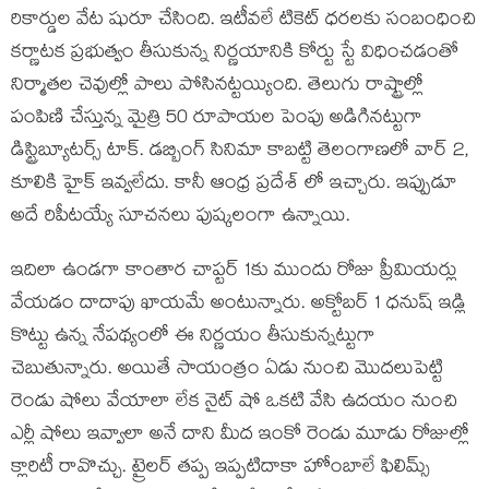
రికార్డుల వేట షురూ చేసింది. ఇటీవలే టికెట్ ధరలకు సంబంధించి
కర్ణాటక ప్రభుత్వం తీసుకున్న నిర్ణయానికి కోర్టు స్టే విధించడంతో
నిర్మాతల చెవుల్లో పాలు పోసినట్టయ్యింది. తెలుగు రాష్ట్రాల్లో
పంపిణి చేస్తున్న మైత్రి 50 రూపాయల పెంపు అడిగినట్టుగా
డిస్ట్రిబ్యూటర్స్ టాక్. డబ్బింగ్ సినిమా కాబట్టి తెలంగాణలో వార్ 2,
కూలికి హైక్ ఇవ్వలేదు. కానీ ఆంధ్ర ప్రదేశ్ లో ఇచ్చారు. ఇప్పుడూ
అదే రిపీటయ్యే సూచనలు పుష్కలంగా ఉన్నాయి.
ఇదిలా ఉండగా కాంతార చాప్టర్ 1కు ముందు రోజు ప్రీమియర్లు
వేయడం దాదాపు ఖాయమే అంటున్నారు. అక్టోబర్ 1 ధనుష్ ఇడ్లి
కొట్టు ఉన్న నేపథ్యంలో ఈ నిర్ణయం తీసుకున్నట్టుగా
చెబుతున్నారు. అయితే సాయంత్రం ఏడు నుంచి మొదలుపెట్టి
రెండు షోలు వేయాలా లేక నైట్ షో ఒకటి వేసి ఉదయం నుంచి
ఎర్లీ షోలు ఇవ్వాలా అనే దాని మీద ఇంకో రెండు మూడు రోజుల్లో
క్లారిటీ రావొచ్చు. ట్రైలర్ తప్ప ఇప్పటిదాకా హోంబాలే ఫిలిమ్స్