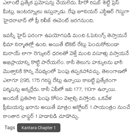
ఎలాంటి ప్రత్యేక ప్రమోషన్లు చేయలేదు. హీరో రిషబ్ శెట్టి ప్రెస్
మీట్లు, ఇంటర్వ్యూలు ఇస్తున్నాడు. రేపు జూనియర్ ఎన్టీఆర్ గెస్టుగా
హైదరాబాద్ లో ప్రీ రిలీజ్ ఈవెంట్ జరగనుంది.
ఇవన్నీ హైప్ పరంగా ఉపయోగపడి మంచి ఓపెనింగ్స్ తెస్తాయనే
ధీమా నిర్మాతల్లో ఉంది. అయితే టికెట్ రేట్లు పెంచుకోకుండా
మిరాయ్ లాగా రెగ్యులర్ ధరలతో వెళ్తే మంచి వసూళ్లు వస్తాయనే
అభిప్రాయాన్ని కొట్టి పారేయలేం. కానీ తెలుగు హక్కులను భారీ
మొత్తానికి కొన్న నేపథ్యంలో పెంపు తప్పకపోవచ్చు. తెలంగాణలో
ఎలాగూ 295, 175 గరిష్ట రేట్లు ఉన్నాయి కాబట్టి ప్రత్యేకంగా
పర్మిషన్లు అక్కర్లేదు. కానీ ఏపీలో ఇవి 177, 110గా ఉన్నాయి.
అందుకే ప్రతిసారి పెంపు కోసం వెళ్లాల్సి వస్తోంది. ఒకవేళ
ప్రీమియర్లు ఖరారు అయితే మాత్రం అక్టోబర్ 1 సాయంత్రం నుంచే
కాంతార చాప్టర్ 1 హడావిడి చూడొచ్చు.
Tags
Kantara Chapter 1