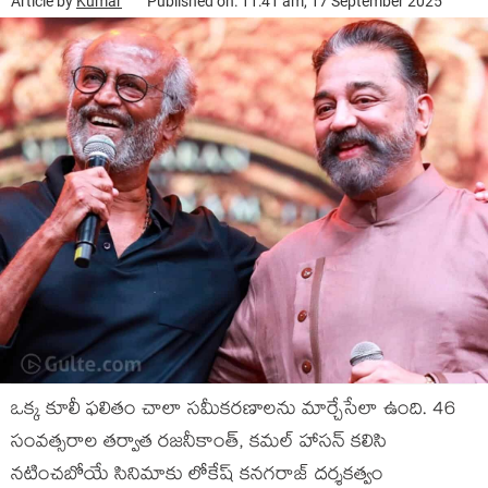
Article by
Kumar
Published on: 11:41 am, 17 September 2025
ఒక్క కూలీ ఫలితం చాలా సమీకరణాలను మార్చేసేలా ఉంది. 46
సంవత్సరాల తర్వాత రజనీకాంత్, కమల్ హాసన్ కలిసి
నటించబోయే సినిమాకు లోకేష్ కనగరాజ్ దర్శకత్వం