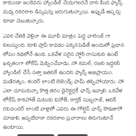
కాకుండా ఇంకెవరు హ్యాండిల్ చేయగలరనే దాని మీద ఫ్యాన్స్
మధ్య రకరకాల డిస్కషన్లు జరుగుతున్నాయి. అప్పుడే ఆప్షన్లు
కూడా చెబుతున్నారు.
ఎవరి చేతికి వెళ్లినా ఈ మూవీ మాత్రం పెద్ద ఛాలెంజ్ గా
నిలుస్తుంది. కూలి ఫ్లాప్ కావడం పక్కనపెడితే అందులో ప్రధాన
లోపం కథలోనే ఉంది. ఒకవేళ సరైన స్టోరీ రాసుకుని ఉంటే
ఖచ్చితంగా లోకేష్ మెప్పించేవాడు. సో కమల్, రజని ఇద్దరినీ
హ్యాండిల్ చేసే సత్తా ఇతనికే ఉందని ఫ్యాన్స్ అభిప్రాయం.
మణిరత్నం, శంకర్ లాంటి లెజెండ్స్ ఫామ్ తప్పిపోయారు. సో
ఎలా చూసుకున్నా కొత్త తరం డైరెక్టర్లకే ఛాన్స్ ఇవ్వాలి. ఒకవేళ
లోకేష్ కాకపోతే మటుకు వినోత్, కార్తిక్ సుబ్బరాజ్, ఆదిక్
రవిచందర్ లాంటి వాళ్లలో ఎవరు ఈ గోల్డెన్ ఛాన్స్ కొడతారో
చూడాలి. అప్పటిదాకా రకరకాల ప్రచారాలు తిరుగుతూనే
ఉంటాయి.