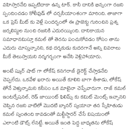
వహిస్తారనేది ఇప్పటిదాకా ఉన్న టాక్. కానీ దానికి భిన్నంగా రజని
స్పందించడం కోలీవుడ్ లో చర్చనీయాంశంగా మారింది. తాజాగా
ఒక ప్రెస్ మీట్ కు వెళ్లే సందర్భంలో ఈ ప్రాజెక్టు గురించిన ప్రశ్న
జర్నలిస్టుల నుంచి రజనికి ఎదురయ్యింది. దానికాయన
సమాధానమిస్తూ కమల్ తో తెరను పంచుకోవడం కోసం తాను
ఎదురు చూస్తున్నానని, కథ దర్శకుడు కుదరగానే అన్ని వివరాలు
మీకే తెలుస్తాయని నర్మగర్భంగా అనేసి వెళ్లిపోయారు.
అంటే ష్యుర్ షాట్ గా లోకేష్ కనగరాజ్ డైరెక్ట్ చేస్తాడనేది
చెప్పలేదు. ఒకవేళ ఖరారు అయితే కూలిని బాగా తీశాడు, లోకేష్
తోనే వెళ్తున్నామని కనీసం ఒక మాటైనా చెప్పేవారుగా. రాజ్ కమల్
ఇంటర్నేషనల్, రెడ్ జాయింట్ ఫిలిమ్స్ కు కమిట్ మెంట్స్ ఇచ్చానని
చెప్పిన రజని వాటిలో మొదటి బ్యానర్ స్వయానా తన స్నేహితుడు
కమల్ స్వంతంది కావడంతో మల్టీస్టారర్ చేసే విషయంలో
ఎలాంటి డౌట్స్ లేనట్టే. అయితే ఇంత పెద్ద బాధ్యతను లోకేష్