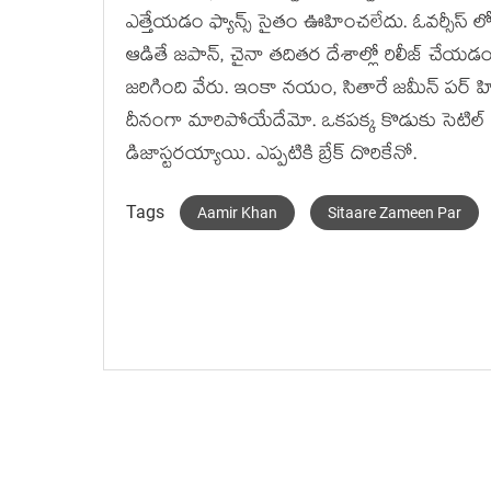
ఎత్తేయడం ఫ్యాన్స్ సైతం ఊహించలేదు. ఓవర్సీస్ లో
ఆడితే జపాన్, చైనా తదితర దేశాల్లో రిలీజ్ చేయడం
జరిగింది వేరు. ఇంకా నయం, సితారే జమీన్ పర్ హిట
దీనంగా మారిపోయేదేమో. ఒకపక్క కొడుకు సెటిల్ 
డిజాస్టరయ్యాయి. ఎప్పటికి బ్రేక్ దొరికేనో.
Tags
Aamir Khan
Sitaare Zameen Par