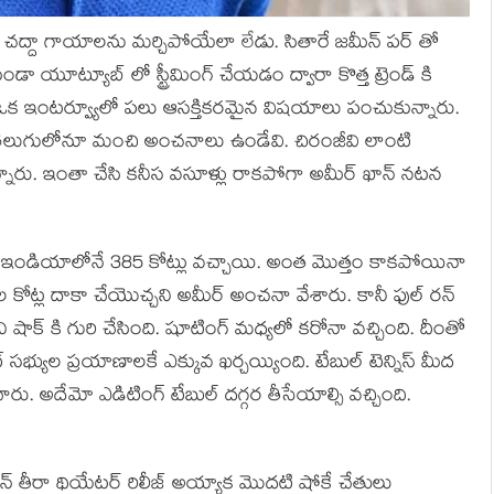
ింగ్ చద్దా గాయాలను మర్చిపోయేలా లేడు. సితారే జమీన్ పర్ తో
ా యూట్యూబ్ లో స్ట్రీమింగ్ చేయడం ద్వారా కొత్త ట్రెండ్ కి
చిన ఒక ఇంటర్వ్యూలో పలు ఆసక్తికరమైన విషయాలు పంచుకున్నారు.
ీద తెలుగులోనూ మంచి అంచనాలు ఉండేవి. చిరంజీవి లాంటి
కున్నారు. ఇంతా చేసి కనీస వసూళ్లు రాకపోగా అమీర్ ఖాన్ నటన
 కు ఇండియాలోనే 385 కోట్లు వచ్చాయి. అంత మొత్తం కాకపోయినా
 కోట్ల దాకా చేయొచ్చని అమీర్ అంచనా వేశారు. కానీ ఫుల్ రన్
 షాక్ కి గురి చేసింది. షూటింగ్ మధ్యలో కరోనా వచ్చింది. దీంతో
్ సభ్యుల ప్రయాణాలకే ఎక్కువ ఖర్చయ్యింది. టేబుల్ టెన్నిస్ మీద
రు. అదేమో ఎడిటింగ్ టేబుల్ దగ్గర తీసేయాల్సి వచ్చింది.
్ ఖాన్ తీరా థియేటర్ రిలీజ్ అయ్యాక మొదటి షోకే చేతులు