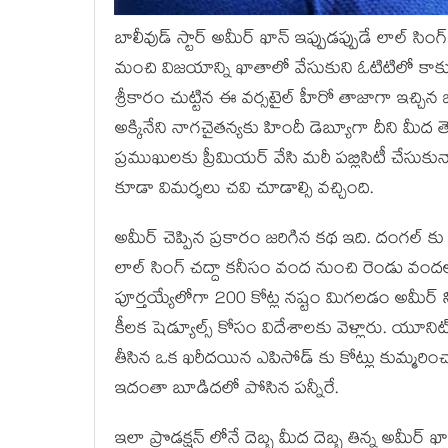
బాలీవుడ్ స్టార్ అమీర్ ఖాన్ ఇప్పుడప్పుడే లాల్ స
మంచి విజయాన్ని ఖాతాలో వేసుకుని ఓటిటిలో కాకుండ
శ్రీకారం చుట్టిన ఈ వర్సటైల్ హీరో తాజాగా ఇచ్
అక్కినేని నాగచైతన్యకు హిందీ డెబ్యూగా దీని మ
ప్రముఖులకు ప్రీమియర్ వేసి మరీ పబ్లిసిటీ చేసు
కూడా విమర్శలు చవి చూడాల్సి వచ్చింది.
అమీర్ చెప్పిన ప్రకారం జరిగిన కథ ఇది. దంగల్
లాల్ సింగ్ చద్దా కనీసం వంద నుంచి రెండు వందల
పూర్తయ్యేలోగా 200 కోట్ల నష్టం మిగలడం అమీర్ ని
కీలక షెడ్యూల్స్ కోసం విదేశాలకు వెళ్లారు. యూనిట
తీసిన ఒక ఖరీదయిన ఎపిసోడ్ కు కోట్లు కుమ్మరించా
ఇదంతా బూడిదలో పోసిన పన్నీరే.
ఇలా ప్రొడక్షన్ లోనే దెబ్బ మీద దెబ్బ తిన్న అమీర