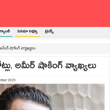
్యాలరీ
సినిమా రివ్యూ
ట్రెండ్స్
అమీర్ షాకింగ్ వ్యాఖ్యలు
్లు, అమీర్ షాకింగ్ వ్యాఖ్యలు
ember 2025