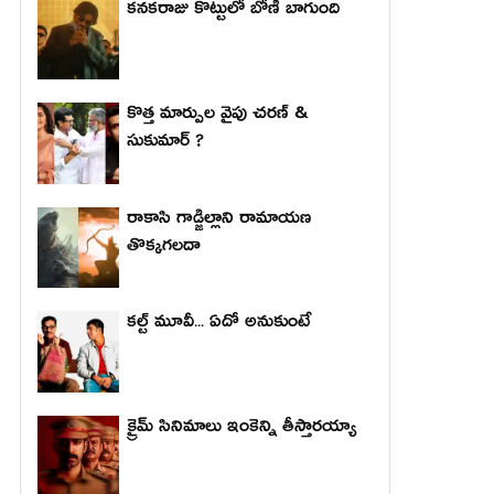
కనకరాజు కొట్టులో బోణీ బాగుంది
కొత్త మార్పుల వైపు చరణ్ &
సుకుమార్ ?
రాకాసి గాడ్జిల్లాని రామాయణ
తొక్కగలదా
కల్ట్ మూవీ... ఏదో అనుకుంటే
క్రైమ్ సినిమాలు ఇంకెన్ని తీస్తారయ్యా