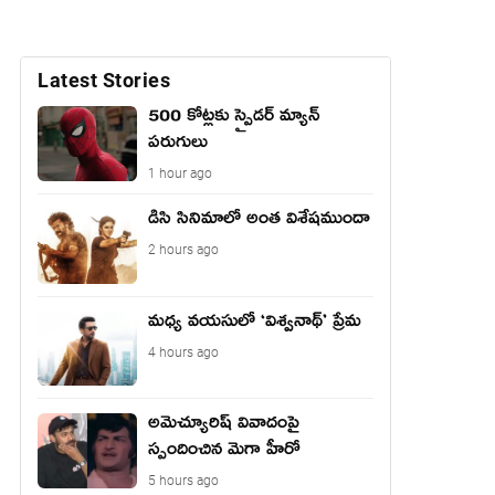
Latest Stories
500 కోట్లకు స్పైడర్ మ్యాన్
పరుగులు
1 hour ago
డిసి సినిమాలో అంత విశేషముందా
2 hours ago
మధ్య వయసులో ‘విశ్వనాథ్’ ప్రేమ
4 hours ago
అమెచ్యూరిష్ వివాదంపై
స్పందించిన మెగా హీరో
5 hours ago