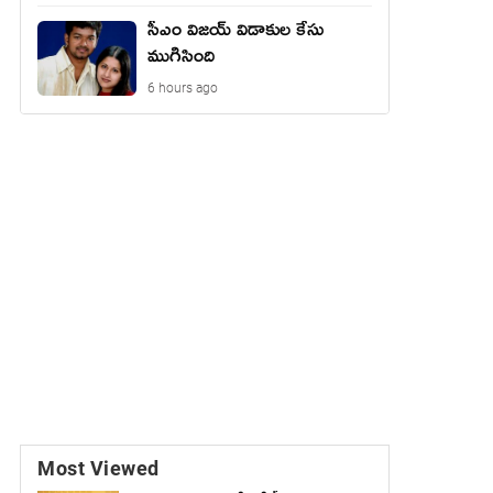
సీఎం విజయ్ విడాకుల కేసు
ముగిసింది
6 hours ago
Most Viewed