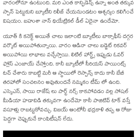
వారంలోనూ ఉంటుంది. మరి ఎంత కాన్ఫిడెన్స్ ఉన్నా అంత తక్కువ
స్పాన్ పెట్టుకుని బ్యూటీని రిలీజ్ చేయనుండటం ఆశ్చర్యం కలిగించే
విషయం. బహుశా నాన్ థియేట్రికల్ డీల్ ఏదైనా ఉందేమో.
యూత్ కి కనెక్ట్ అయితే చాలు ఇలాంటి బ్యూటీలు బాక్సాఫీస్ దగ్గర
వర్కౌట్ అయిపోతున్నాయి. వారం ఆడినా చాలు బడ్జెట్ రికవర్
అయిపోయి లాభాలు వచ్చేస్తాయి. లిటిల్ హార్ట్స్ ఇప్పుడు ఓవర్
ఫ్లోస్ ఎంజాయ్ చేస్తోంది. కానీ బ్యూటీలో సీరియస్ పాయింట్స్
టచ్ చేశారు కాబట్టి మరీ ఆ స్థాయిలో రెస్పాన్స్ కాదు కానీ బేబీ
తరహాలో సంచలనం అవుతుందనే నమ్మకం టీమ్ లో ఉంది.
ఎస్కెఎన్, సాయి రాజేష్ లు పార్ట్ నర్స్ కాకపోవడం వల్ల సోషల్
మీడియా హడావిడి తక్కువగా ఉందేమో కానీ పాజిటివ్ టాక్ వస్తే
వసూళ్లు రాబట్టుకోవచ్చు. విజయ్ ఆంటోనీ భద్రకాళి తప్ప ఆ రోజు
పెద్దగా చెప్పుకునే కాంపిటీషన్ లేదు.