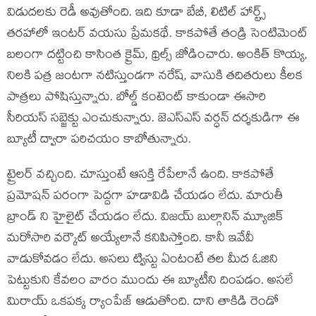
విడుదలకు రెడీ అవుతోంది. ఇది కూడా బేబీ, లిటిల్ హార్ట్స్
తరహాలో ఇంటర్ వయసు ప్రేమకథే. కాకపోతే తండ్రి సెంటిమెంట్
బలంగా దట్టించి కాసింత క్రైమ్, థ్రిల్స్ జోడించారు. అంకిత్ కొయ్య,
నిలకి పత్ర జంటగా నటిస్తుండగా నరేష్, వాసుకి తదితరులు కీలక
పాత్రలు పోషిస్తున్నారు. బోల్డ్ కంటెంట్ కాకుండా ఈసారి
సీరియస్ సబ్జెక్టు ఎంచుకున్నారు. జెఎస్ఎస్ వర్ధన్ దర్శకుడిగా ఈ
బ్యూటీ ద్వారా పరిచయం కాబోతున్నారు.
ట్రైలర్ వచ్చింది. చూస్తుంటే ఆసక్తి రేపేలానే ఉంది. కాకపోతే
ప్రమోషన్ పరంగా పెద్దగా హడావిడి చేయడం లేదు. మారుతీ
బ్రాండ్ ని హైలైట్ చేయడం లేదు. విజయ్ బుల్గానిన్ మ్యూజిక్
మరోసారి వర్కౌట్ అయ్యేలానే కనిపిస్తోంది. కానీ ఇవేవీ
వాడుకోవడం లేదు. అసలు ట్విస్టు ఏంటంటే తల మీద ఓజిని
పెట్టుకుని కేవలం వారం ముందు ఈ బ్యూటీని దింపడం. అసలే
మిరాయ్ ఒకపక్క ర్యాంపేజ్ ఆడుతోంది. దాని తాకిడి రెండో