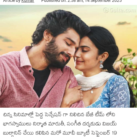
Article by
Kumar
Published on: 2:58 am, 14 September 2025
చిన్న సినిమాల్లో పెద్ద సెన్సేషన్ గా నిలిచిన బేబీ టీమ్ లోని
భాగస్వాములు నిర్మాత మారుతీ, సంగీత దర్శకుడు విజయ్
బుల్గానిన్ చేయి కలిపిన మరో మూవీ బ్యూటీ సెప్టెంబర్ 19