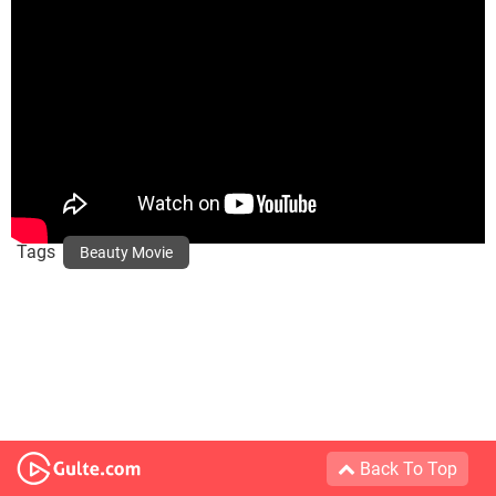
Tags
Beauty Movie
Back To Top