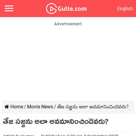
English
Home
/
Movie News
/
తేజ సజ్జను అలా అవమానించిందెవరు?
తేజ సజ్జను అలా అవమానించిందెవరు?