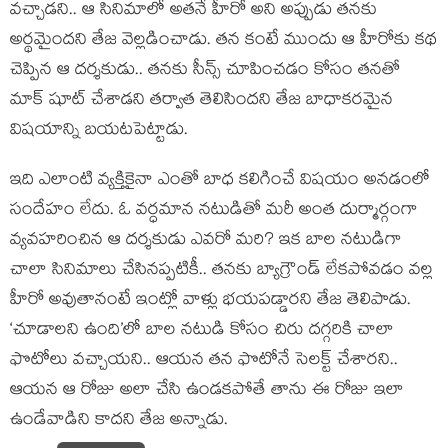
వచ్చాడని.. ఆ సినిమాలో అతనే హీరో అని అప్పుడు తనకు
అర్థమైందని తేజ వెల్లడించాడు. తన కంటే ముందు ఆ హీరోకు కథ
చెప్పిన ఆ దర్శకుడు.. తనకు సీన్స్ చూపించడం కోసం తనతో
మాక్ షూట్ చేశాడని తర్వాత తెలిసిందని తేజ బాధాకరమైన
విషయాన్ని బయటపెట్టాడు.
ఇది ఎలాంటి వ్యక్తికైనా ఎంతో బాధ కలిగించే విషయం అనడంలో
సందేహం లేదు. ఓ వర్ధమాన నటుడితో మరీ అంత దుర్మార్గంగా
వ్యవహరించిన ఆ దర్శకుడు ఎవరో మరి? ఇక బాల నటుడిగా
చాలా సినిమాలు చేసినప్పటికీ.. తనకు బ్యాగ్రౌండ్ లేకపోవడం వల్ల
హీరో అవుతానంటే ఇంట్లో వాళ్లు భయపడ్డారని తేజ తెలిపాడు.
‘చూడాలని ఉంది’లో బాల నటుడి కోసం చిరు దగ్గరికి చాలా
ఫొటోలు వచ్చాయని.. ఆయన తన ఫొటోనే సెలక్ట్ చేశారని..
ఆయన ఆ రోజు అలా చేసి ఉండకపోతే తాను ఈ రోజు ఇలా
ఉండేవాడిని కాదని తేజ అన్నాడు.