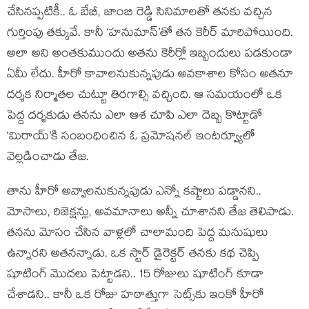
చేసినప్పటికీ.. ఓ బేబీ, జాంబి రెడ్డి సినిమాలతో తనకు వచ్చిన
గుర్తింపు తక్కువే. కానీ ‘హనుమాన్’తో తన కెరీర్ మారిపోయింది.
అలా అని అంతకుముందు అతను కెరీర్లో ఇబ్బందులు పడకుండా
ఏమీ లేదు. హీరో కావాలనుకున్నపుడు అవకాశాల కోసం అతనూ
దర్శక నిర్మాతల చుట్టూ తిరగాల్సి వచ్చింది. ఆ సమయంలో ఒక
పెద్ద దర్శకుడు తనను ఎలా ఆశ చూపి ఎలా దెబ్బ కొట్టాడో
‘మిరాయ్’కి సంబంధించిన ఓ ప్రమోషనల్ ఇంటర్వ్యూలో
వెల్లడించాడు తేజ.
తాను హీరో అవ్వాలనుకున్నపుడు ఎన్నో కష్టాలు పడ్డానని..
మోసాలు, రిజెక్షన్లు, అవమానాలు అన్నీ చూశానని తేజ తెలిపాడు.
తనను మోసం చేసిన వాళ్లలో చాలామంది పెద్ద మనుషులు
ఉన్నారని అతనన్నాడు. ఒక స్టార్ డైరెక్టర్ తనకు కథ చెప్పి
షూటింగ్ మొదలు పెట్టాడని.. 15 రోజులు షూటింగ్ కూడా
చేశాడని.. కానీ ఒక రోజు హఠాత్తుగా సెట్స్‌కు ఇంకో హీరో