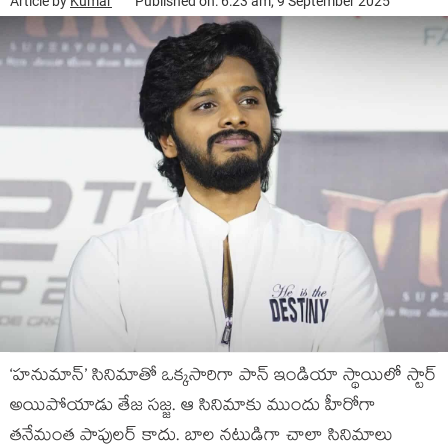
Article by
Kumar
Published on: 6:23 am, 9 September 2025
‘హనుమాన్’ సినిమాతో ఒక్కసారిగా పాన్ ఇండియా స్థాయిలో స్టార్
అయిపోయాడు తేజ సజ్జ. ఆ సినిమాకు ముందు హీరోగా
తనేమంత పాపులర్ కాదు. బాల నటుడిగా చాలా సినిమాలు