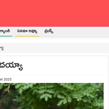
్యాలరీ
సినిమా రివ్యూ
ట్రెండ్స్
యా
ందయ్యా
ber 2025