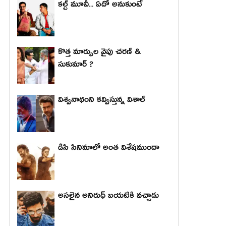
కల్ట్ మూవీ... ఏదో అనుకుంటే
కొత్త మార్పుల వైపు చరణ్ &
సుకుమార్ ?
విశ్వనాథంని కవ్విస్తున్న విశాల్
డిసి సినిమాలో అంత విశేషముందా
అసలైన అనిరుధ్ బయటికి వచ్చాడు