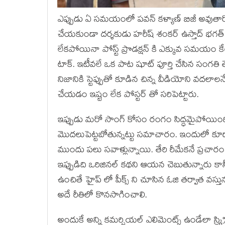
ఎప్పుడు ఏ సమయంలో పవన్ కళ్యాణ్ బిజీ అవుతారో
చేయకుండా దర్శకుడు హరీష్ శంకర్ ఉస్తాద్ భగత్ సి
లేకపోయినా పోస్ట్ ప్రొడక్షన్ కి ఎక్కువ సమయం కేటా
టాక్. ఇటీవలే ఒక పాట షూట్ పూర్తి చేసిన సంగతి తెలి
నిజానికి స్టెప్పుతో కూడిన చిన్న వీడియోని వదలాలనే
చేయడం ఇష్టం లేక పోస్టర్ తో సరిపెట్టారు.
ఇప్పుడు మరో సాంగ్ కోసం రంగం సిద్ధమైపోయింది. 
మొదలుపెట్టబోతున్నట్టు సమాచారం. ఇందులో కూడా
ముందు పలు సవాళ్లున్నాయి. తేరి రీమేకనే ప్రచారం 
ఇప్పుడిది ఒరిజినల్ కథని ఆయన చెబుతున్నారు కా
ఉంచితే హైప్ లో పీక్స్ ని చూసిన ఓజి తర్వాత వస్తున
అదే రీతిలో కొనసాగించాలి.
అందుకే అన్ని కమర్షియల్ ఎలిమెంట్స్ ఉండేలా స్క్ర