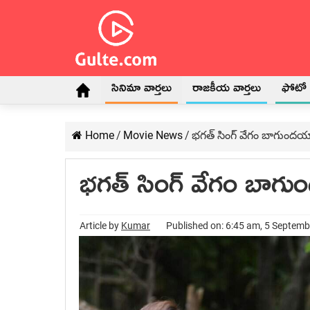
సినిమా వార్తలు
రాజకీయ వార్తలు
ఫోటో గ
Home
/
Movie News
/
భగత్ సింగ్ వేగం బాగుందయ్
భగత్ సింగ్ వేగం బాగు
Article by
Kumar
Published on: 6:45 am, 5 Septem