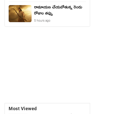
రామాయణ చేయబోతున్న రెండు
రోజుల తప్పు
5 hours ago
Most Viewed