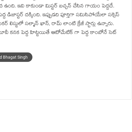
మీద ఉంది. ఇవి కాకుండా మిస్టర్ బచ్చన్ చేసిన గాయం పెద్దదే.
ద డిజాస్టర్ దక్కింది. ఇప్పుడది పూర్తిగా సమిసిపోయేలా సక్సెస్
లిస్టులో సల్మాన్ ఖాన్, రామ్ లాంటి క్రేజీ స్టార్లు ఉన్నారు.
మూవీ కనక పెద్ద హిట్టయితే ఆటోమేటిక్ గా పెద్ద కాంబోనే సెట్
d Bhagat Singh