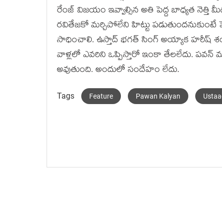
రేంజ్ విజయం ఇవ్వాల్సిన అతి పెద్ద బాధ్యత నెత్తి 
రవితేజకో మర్చిపోలేని హిట్టు పడుతుందనుకుంటే పెద్
సాధించాలి. ఉస్తాద్ భగత్ సింగ్ అయ్యాక హరీష్ శంకర్ 
వాళ్లలో ఎవరిని ఒప్పిస్తారో ఇంకా తేలలేదు. పవన్ 
అవుతుంది. అందులో సందేహం లేదు.
Tags
Feature
Pawan Kalyan
Ustaa