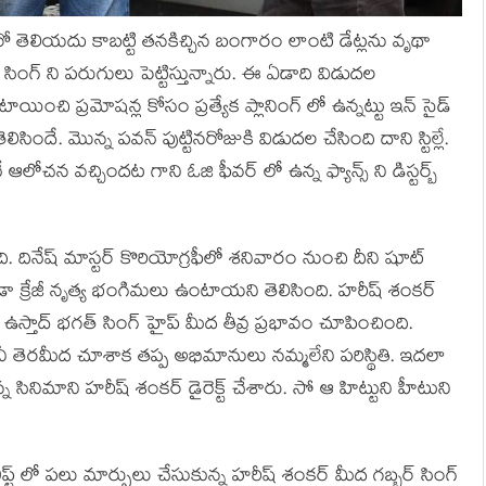
 తెలియదు కాబట్టి తనకిచ్చిన బంగారం లాంటి డేట్లను వృథా
ంగ్ ని పరుగులు పెట్టిస్తున్నారు. ఈ ఏడాది విడుదల
యించి ప్రమోషన్ల కోసం ప్రత్యేక ప్లానింగ్ లో ఉన్నట్టు ఇన్ సైడ్
సిందే. మొన్న పవన్ పుట్టినరోజుకి విడుదల చేసింది దాని స్టిల్లే.
 ఆలోచన వచ్చిందట గాని ఓజి ఫీవర్ లో ఉన్న ఫ్యాన్స్ ని డిస్టర్బ్
దినేష్ మాస్టర్ కొరియోగ్రఫీలో శనివారం నుంచి దీని షూట్
 క్రేజీ నృత్య భంగిమలు ఉంటాయని తెలిసింది. హరీష్ శంకర్
ఉస్తాద్ భగత్ సింగ్ హైప్ మీద తీవ్ర ప్రభావం చూపించింది.
నీ తెరమీద చూశాక తప్ప అభిమానులు నమ్మలేని పరిస్థితి. ఇదలా
్న సినిమాని హరీష్ శంకర్ డైరెక్ట్ చేశారు. సో ఆ హిట్టుని హీటుని
ిప్ట్ లో పలు మార్పులు చేసుకున్న హరీష్ శంకర్ మీద గబ్బర్ సింగ్