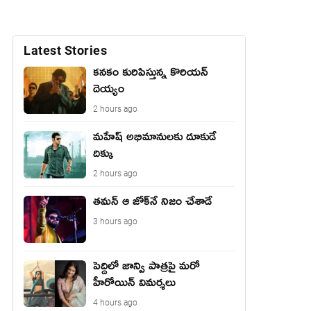
Latest Stories
కనకం కురిపిస్తున్న కొరియన్
దెయ్యం
2 hours ago
మహేష్ అభిమానులకు దూకుడే
దిక్కు
2 hours ago
తమన్ ఆ జోక్‌నే నిజం చేశాడే
3 hours ago
పెద్దిలో జాన్వి పాత్రపై మరో
హీరోయిన్ విమర్శలు
4 hours ago