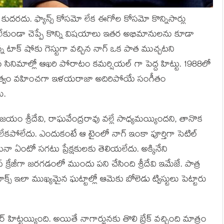
ో కుదరదు. ఫ్యాన్స్ కోసమో లేక ఈగోల కోసమో కొన్నిసార్లు
ల్టర్ లేకుండా చెప్పే కొన్ని విషయాలు ఇతర అభిమానులను కూడా
న టాక్ షోకు గెస్టుగా వచ్చిన నాగ్ ఒక పాత ముచ్చటని
ిన సినిమాల్లో ఆఖరి పోరాటం కమర్షియల్ గా పెద్ద హిట్టు. 1988లో
ర్శకత్వం వహించగా ఇళయరాజా అదిరిపోయే సంగీతం
ు.
ం శ్రీదేవి, రాఘవేంద్రరావు వల్లే సాధ్యమయ్యిందని, తానొక
లేకపోలేదు. ఎందుకంటే ఆ టైంలో నాగ్ ఇంకా పూర్తిగా సెటిల్
నా ఏంటో సగటు ప్రేక్షకులకు తెలియలేదు. అక్కినేని
 క్రేజీగా జరగడంలో ముందు పని చేసింది శ్రీదేవి ఇమేజే. పాత్ర
స్ ఇలా ముఖ్యమైన ఘట్టాల్లో ఆమెకు బోలెడు ట్విస్టులు పెట్టారు
్టయ్యింది. అయితే నాగార్జునకు తొలి బ్రేక్ వచ్చింది మాత్రం