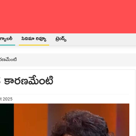
్యాలరీ
సినిమా రివ్యూ
ట్రెండ్స్
ారణమేంటి
క కారణమేంటి
st 2025