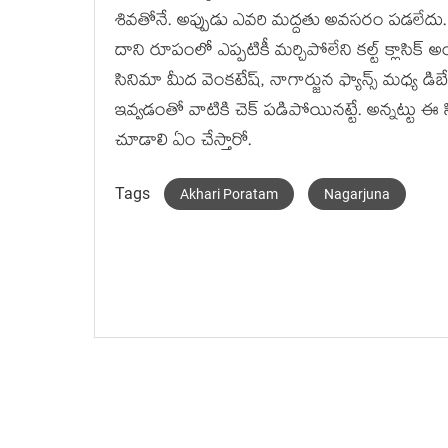
శివతోనే. అప్పుడు ఎవరి మద్దతు అవసరం పడలేదు.
దాని రూపంలో ఎప్పటికీ మర్చిపోలేని కల్ట్ క్లా
సినిమా మీద వెంకటేష్, నాగార్జున ఫ్యాన్స్ మధ్య డ
ఇవ్వడంతో వాటికి చెక్ పడిపోయినట్టే. అన్నట్టు 
చూడాలి ఏం చేస్తారో.
Tags
Akhari Poratam
Nagarjuna