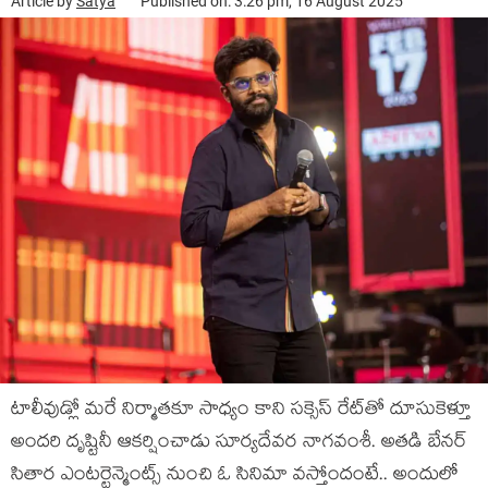
Article by
Satya
Published on: 3:26 pm, 16 August 2025
టాలీవుడ్లో మరే నిర్మాతకూ సాధ్యం కాని సక్సెస్ రేట్‌తో దూసుకెళ్తూ
అందరి దృష్టినీ ఆకర్షించాడు సూర్యదేవర నాగవంశీ. అతడి బేనర్
సితార ఎంటర్టైన్మెంట్స్ నుంచి ఓ సినిమా వస్తోందంటే.. అందులో