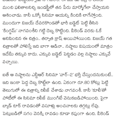
విడుదల పెట్టుకున్నాడు నాగవంశీ. ఈ మూడు చిత్రాల తనకు
మంచి ఫలితాలనిచ్చి ఇండస్ట్రీలో తన పేరు మార్మోగేలా చేస్తాయని
ఆశించాడు. కానీ ఒక్కో సినిమా ఆయన్ని కిందికి లాగేస్తోంది.
ముందుగా విజయ్ దేవరకొండతో భారీ బడ్జెట్ పెట్టి తీసిన
‘కింగ్డమ్’ నాగవంశీని గట్టి దెబ్బ కొట్టింది. వీకెండ్ వరకు ఓకే
అనిపించిన ఈ చిత్రం.. తర్వాత క్రాష్ అయిపోయింది. విజయ్ గత
చిత్రాలతో పోలిస్తే ఇది బాగా ఆడినా.. నష్టాలు విషయంలో మాత్రం
ఇదేమీ తక్కువ కాదు. ఎక్కువ బడ్జెట్ పెట్టడం వల్ల నష్టాలు ఎక్కువే
వచ్చాయి.
ఐతే ఆ నష్టాలను ఎన్టీఆర్ సినిమా ‘వార్-2’ భర్తీ చేస్తుందనుకుంటే..
ఇది ఇంకా పెద్ద దెబ్బ కొట్టేలా ఉంది. ఏకంగా రూ.80 కోట్లు పెట్టి
తెలుగులో ఈ చిత్రాన్ని రిలీజ్ చేశాడు నాగవంశీ. కానీ ‘కూలీ’తో
పోటీలో ఈ సినిమా రిలీజ్ ముంగిటే వెనుకబడిపోయింది. పైగా
బ్యాడ్ టాక్ రావడంతో వసూళ్లు అంచనాలకు తగ్గట్లు లేవు.
పెట్టుబడిలో సగం వెనక్కి రావడం కూడా కష్టంగా ఉంది. వీకెండ్