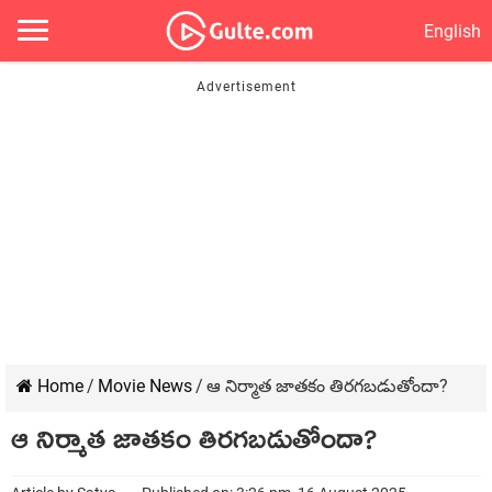
English
Home
/
Movie News
/
ఆ నిర్మాత జాతకం తిరగబడుతోందా?
ఆ నిర్మాత జాతకం తిరగబడుతోందా?