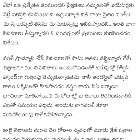
ఏదో ఒక ప్రత్యేకత ఉంటుందని ప్రేక్షకులు నమ్మకంతో థియేటర్లకు
వెళ్లే పరిస్థితి కనిపించింది. అగ్ర నిర్మాత దిల్ రాజు సైతం వంశీని
చూస్తే ఒకప్పటి తనను చూసుకున్నట్లు అనిపిస్తోందని.. అంత బాగా
సినిమాలు తీస్తున్నాడని ఓ సందర్భంలో ప్రశంసలు కురిపించడం
విశేషం.
వంశీ ప్రొడ్యూస్ చేసే సినిమాలతో పాటు అతను డిస్ట్రిబ్యూట్ చేసే
చిత్రాలకూ మంచి ఫలితాలు అందుకోవడంతో టాలీవుడ్లో గోల్డెన్
హ్యాండ్‌గా గుర్తింపు తెచ్చుకున్నాడతను. కానీ ఇండస్ట్రీలో ఎక్కువ
కాలం సక్సెస్‌లతో కొనసాగడం కష్టం కాదు. సినీ నిర్మాణం
జూదంలా మారిపోయిన ఈ రోజుల్లో జాతకాలు తిరగబడడానికి
ఎంతో సమయం పట్టదు. అందుకు నాగవంశీ కూడా
మినహాయింపు కాలేకపోతున్నాడు.
జులై నెలాఖరు నుంచి నెల రోజుల వ్యవధిలో మూడు క్రేజీ చిత్రాల