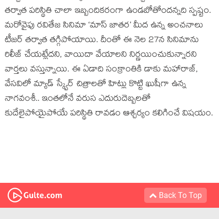
తర్వాత పరిస్థితి చాలా ఇబ్బందికరంగా ఉండబోతోందన్నది స్పష్టం.
మరోవైపు రవితేజ సినిమా ‘మాస్ జాతర’ మీద ఉన్న అంచనాలు
టీజర్ తర్వాత తగ్గిపోయాయి. దీంతో ఈ నెల 27న సినిమాను
రిలీజ్ చేయట్లేదని, వాయిదా వేయాలని నిర్ణయించుకున్నారని
వార్తలు వస్తున్నాయి. ఈ ఏడాది సంక్రాంతికి డాకు మహారాజ్,
వేసవిలో మ్యాడ్ స్క్వేర్ చిత్రాలతో హిట్లు కొట్టి ఖుషీగా ఉన్న
నాగవంశీ.. ఇంతలోనే వరుస ఎదురుదెబ్బలతో
కుదేలైపోయైపోయే పరిస్థితి రావడం ఆశ్చర్యం కలిగించే విషయం.
Back To Top