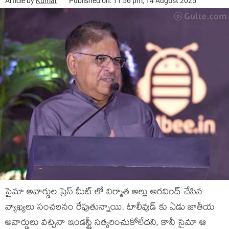
Article by
Kumar
Published on: 11:56 pm, 14 August 2025
సైమా అవార్డుల ప్రెస్ మీట్ లో నిర్మాత అల్లు అరవింద్ చేసిన
వ్యాఖ్యలు సంచలనం రేపుతున్నాయి. టాలీవుడ్ కు ఏడు జాతీయ
అవార్డులు వచ్చినా ఇండస్ట్రీ సత్కరించుకోలేదని, కానీ సైమా ఆ