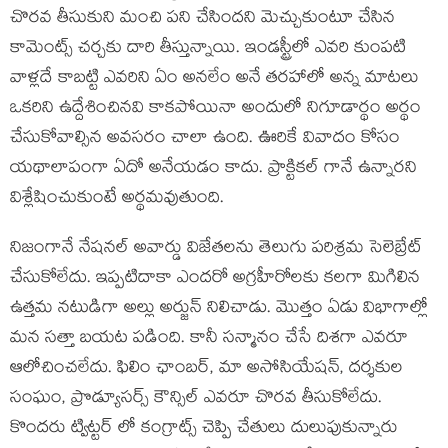
చొరవ తీసుకుని మంచి పని చేసిందని మెచ్చుకుంటూ చేసిన
కామెంట్స్ చర్చకు దారి తీస్తున్నాయి. ఇండస్ట్రీలో ఎవరి కుంపటి
వాళ్లదే కాబట్టి ఎవరిని ఏం అనలేం అనే తరహాలో అన్న మాటలు
ఒకరిని ఉద్దేశించినవి కాకపోయినా అందులో నిగూడార్థం అర్థం
చేసుకోవాల్సిన అవసరం చాలా ఉంది. ఊరికే వివాదం కోసం
యథాలాపంగా ఏదో అనేయడం కాదు. ప్రాక్టికల్ గానే ఉన్నారని
విశ్లేషించుకుంటే అర్థమవుతుంది.
నిజంగానే నేషనల్ అవార్డు విజేతలను తెలుగు పరిశ్రమ సెలెబ్రేట్
చేసుకోలేదు. ఇప్పటిదాకా ఎందరో అగ్రహీరోలకు కలగా మిగిలిన
ఉత్తమ నటుడిగా అల్లు అర్జున్ నిలిచాడు. మొత్తం ఏడు విభాగాల్లో
మన సత్తా బయట పడింది. కానీ సన్మానం చేసే దిశగా ఎవరూ
ఆలోచించలేదు. ఫిలిం ఛాంబర్, మా అసోసియేషన్, దర్శకుల
సంఘం, ప్రొడ్యూసర్స్ కౌన్సిల్ ఎవరూ చొరవ తీసుకోలేదు.
కొందరు ట్విట్టర్ లో కంగ్రాట్స్ చెప్పి చేతులు దులుపుకున్నారు