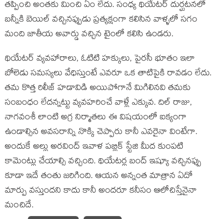
తప్పించి అంతకు మించి ఏం లేదు. సంధ్య థియేటర్ దుర్ఘటనలో
బన్నీకి బెయిల్ వచ్చినప్పుడు ప్రత్యక్షంగా కలిసిన వాళ్ళలో సగం
మంది జాతీయ అవార్డు వచ్చిన టైంలో కలిసి ఉండరు.
థియేటర్ వ్యవహారాలు, ఓటిటి హక్కులు, పైరసీ భూతం ఇలా
బోలెడు సమస్యలు వేధిస్తుంటే ఎవరూ ఒక తాటిపైకి రావడం లేదు.
తమ కొత్త రిలీజ్ హడావిడి అయిపోగానే మిగిలినవి తమకు
సంబంధం లేదన్నట్టు వ్యవహరించే వాళ్లే ఎక్కువ. దిల్ రాజు,
నాగవంశీ లాంటి అగ్ర నిర్మాతలు ఈ విషయంలో ఐక్యంగా
ఉండాల్సిన అవసరాన్ని నొక్కి చెప్పారు కానీ ఎవరైనా వింటేగా.
అందుకే అల్లు అరవింద్ ఇవాళ పబ్లిక్ స్టేజి మీద కుంపటి
కామెంట్లు చేయాల్సి వచ్చింది. థియేటర్ల బంద్ ఇష్యూ వచ్చినప్పు
కూడా ఇదే తంతు జరిగింది. ఆయన అన్నంత మాత్రాన ఏదో
మార్పు వస్తుందని కాదు కానీ అందరూ కనీసం ఆలోచిస్తేనైనా
మంచిదే.