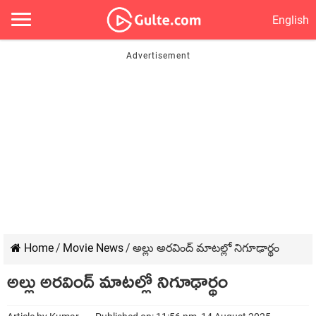
English
Home
/
Movie News
/
అల్లు అరవింద్ మాటల్లో నిగూఢార్థం
అల్లు అరవింద్ మాటల్లో నిగూఢార్థం