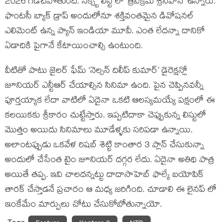
2026 గడిచిపోతుంది. నెక్స్ట్ లిస్ట్ లో ‘త్రివిక్రమ్ శ్రీనివాస్’ ఉన్నారు.
ఫాంటసీ బ్యాక్ డ్రాప్ అందులోనూ శక్తివంతమైన డివోషనల్
ఎలిమెంట్ ఉన్న ప్యాన్ ఇండియా మూవీ. ఎంత లేదన్నా దానికో
ఏడాదికి పైగానే కేటాయించాల్సి ఉంటుంది.
వీటితో పాటు జైలర్ ఫేమ్ ‘నెల్సన్ దిలీప్ కుమార్’ డైరెక్షన్లో
జూనియర్ ఎన్టీఆర్ చేయాల్సిన సినిమా ఉంది. పైన చెప్పినవన్నీ
పూర్తయ్యాక లేదా వాటిలో ఏదైనా ఒకటి ఆలస్యమయ్యే పక్షంలో ఈ
కలయికకు శ్రీకారం చుట్టేస్తారు. ఇప్పటిదాకా చెప్పుకున్న లిస్టులో
మొత్తం అయిదు సినిమాలు మూడేళ్ళకు సరిపడా ఉన్నాయి.
అలాంటప్పుడు ఒకవేళ రిషబ్ శెట్టి కాంతార 3 ప్లాన్ చేసుకున్నా
అందులో చేసేంత టైం జూనియర్ దగ్గర లేదు. ఏదైనా అతిథి పాత్ర
అయితే తప్ప. ఇవి చాలదన్నట్టు దాదాసాహెబ్ ఫాల్కే బయోపిక్
తారక్ చేస్తాడనే ప్రచారం ఆ మధ్య జరిగింది. చూడాలి ఈ లైనప్ లో
ఇంకేమేం మార్పులు చోటు చేసుకోబోతున్నాయో.