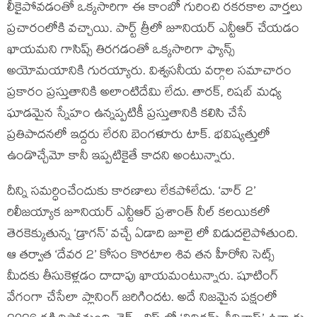
లీకైపోవడంతో ఒక్కసారిగా ఈ కాంబో గురించి రకరకాల వార్తలు
ప్రచారంలోకి వచ్చాయి. పార్ట్ త్రీలో జూనియర్ ఎన్టీఆర్ చేయడం
ఖాయమని గాసిప్స్ తిరగడంతో ఒక్కసారిగా ఫ్యాన్స్
అయోమయానికి గురయ్యారు. విశ్వసనీయ వర్గాల సమాచారం
ప్రకారం ప్రస్తుతానికి అలాంటిదేమి లేదు. తారక్, రిషబ్ మధ్య
ఘాడమైన స్నేహం ఉన్నప్పటికీ ప్రస్తుతానికి కలిసి చేసే
ప్రతిపాదనలో ఇద్దరు లేరని బెంగళూరు టాక్. భవిష్యత్తులో
ఉండొచ్చేమో కానీ ఇప్పటికైతే కాదని అంటున్నారు.
దీన్ని సమర్ధించేందుకు కారణాలు లేకపోలేదు. ‘వార్ 2’
రిలీజయ్యాక జూనియర్ ఎన్టీఆర్ ప్రశాంత్ నీల్ కలయికలో
తెరకెక్కుతున్న ‘డ్రాగన్’ వచ్చే ఏడాది జూలై లో విడుదలైపోతుంది.
ఆ తర్వాత ‘దేవర 2’ కోసం కొరటాల శివ తన హీరోని సెట్స్
మీదకు తీసుకెళ్లడం దాదాపు ఖాయమంటున్నారు. షూటింగ్
వేగంగా చేసేలా ప్లానింగ్ జరిగిందట. అదే నిజమైన పక్షంలో