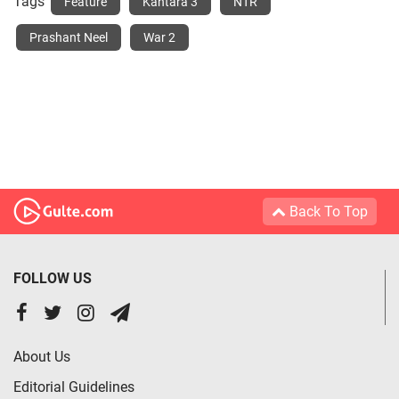
Tags
Feature
Kantara 3
NTR
Prashant Neel
War 2
Back To Top
FOLLOW US
About Us
Editorial Guidelines