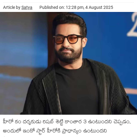
Article by
Satya
Published on: 12:28 pm, 4 August 2025
హీరో కం దర్శకుడు రిషబ్ శెట్టి కాంతార 3 ఉంటుందని చెప్పడం,
అందులో ఇంకో స్టార్ హీరోకి ప్రాధాన్యం ఉంటుందని