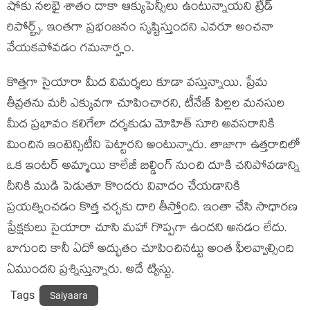
షోకు నలభై శాతం దాకా ఆక్యుపెన్సీలు ఉంటున్నాయని ట్రేడ్
రిపోర్ట్స్. ఇంతగా ప్రభంజనం సృష్టిస్తుందని ఎవరూ అంచనా
వేయకపోవడం గమనార్హం.
కొత్తగా సైయారా మీద విమర్శలు కూడా వస్తున్నాయి. ప్రేమ
తీవ్రతను మరీ ఎక్కువగా చూపించారని, టీనేజ్ పిల్లల మనసుల
మీద ప్రభావం కలిగేలా దర్శకుడు మోహిత్ సూరి అవసరానికి
మించిన ఇంటెన్సిటీని పెట్టారని అంటున్నారు. తాజాగా ఉత్తరాదిలో
ఒక ఇంటర్ అమ్మాయి కాలేజీ బిల్డింగ్ నుంచి దూకి చనిపోవడాన్ని
దీనికి ముడి పెడుతూ కొందరు వివాదం చేయడానికి
ప్రయత్నించడం కొత్త చర్చకు దారి తీస్తోంది. ఇంతా చేసి సాధారణ
ప్రేక్షకులు సైయారా చూసి మహా గొప్పగా ఉందని అనడం లేదు.
బాగుంది కానీ ఏదో అద్భుతం చూపించినట్టు అంత ఫీలవ్వాల్సింది
ఏముందని ప్రశ్నిస్తున్నారు. అదే ట్విస్టు.
Tags
Saiyaara