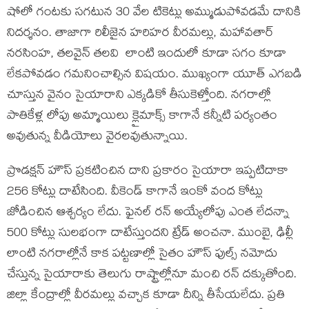
షోలో గంటకు సగటున 30 వేల టికెట్లు అమ్ముడుపోవడమే దానికి
నిదర్శనం. తాజాగా రిలీజైన హరిహర వీరమల్లు, మహావతార్
నరసింహ, తలవైన్ తలవి లాంటి ఇందులో కూడా సగం కూడా
లేకపోవడం గమనించాల్సిన విషయం. ముఖ్యంగా యూత్ ఎగబడి
చూస్తున వైనం సైయారాని ఎక్కడికో తీసుకెళ్తోంది. నగరాల్లో
పాతికేళ్ల లోపు అమ్మాయిలు క్లైమాక్స్ కాగానే కన్నీటి పర్యంతం
అవుతున్న వీడియోలు వైరలవుతున్నాయి.
ప్రొడక్షన్ హౌస్ ప్రకటించిన దాని ప్రకారం సైయారా ఇప్పటిదాకా
256 కోట్లు దాటేసింది. వీకెండ్ కాగానే ఇంకో వంద కోట్లు
జోడించిన ఆశ్చర్యం లేదు. ఫైనల్ రన్ అయ్యేలోపు ఎంత లేదన్నా
500 కోట్లు సులభంగా దాటేస్తుందని ట్రేడ్ అంచనా. ముంబై, ఢిల్లీ
లాంటి నగరాల్లోనే కాక పట్టణాల్లో సైతం హౌస్ ఫుల్స్ నమోదు
చేస్తున్న సైయారాకు తెలుగు రాష్ట్రాల్లోనూ మంచి రన్ దక్కుతోంది.
జిల్లా కేంద్రాల్లో వీరమల్లు వచ్చాక కూడా దీన్ని తీసేయలేదు. ప్రతి