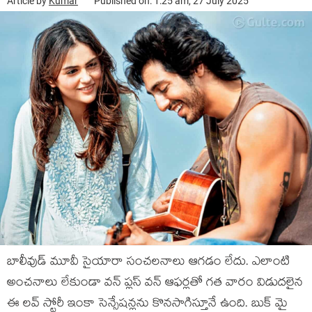
Article by
Kumar
Published on: 1:25 am, 27 July 2025
బాలీవుడ్ మూవీ సైయారా సంచలనాలు ఆగడం లేదు. ఎలాంటి
అంచనాలు లేకుండా వన్ ప్లస్ వన్ ఆఫర్లతో గత వారం విడుదలైన
ఈ లవ్ స్టోరీ ఇంకా సెన్సేషన్లను కొనసాగిస్తూనే ఉంది. బుక్ మై