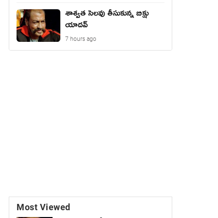
శాశ్వత సెలవు తీసుకున్న బిక్షు
యాదవ్
7 hours ago
Most Viewed