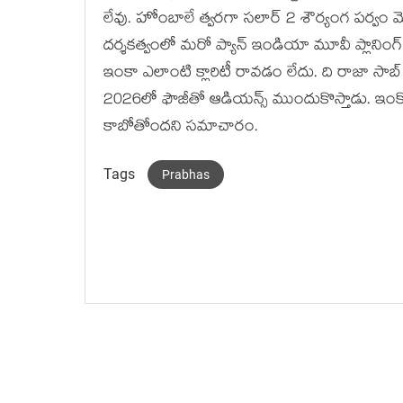
లేవు. హోంబాలే త్వరగా సలార్ 2 శౌర్యంగ పర్వం మొ
దర్శకత్వంలో మరో ప్యాన్ ఇండియా మూవీ ప్లానింగ్
ఇంకా ఎలాంటి క్లారిటీ రావడం లేదు. ది రాజా సాబ
2026లో ఫౌజీతో ఆడియన్స్ ముందుకొస్తాడు. ఇంకో రె
కాబోతోందని సమాచారం.
Tags
Prabhas