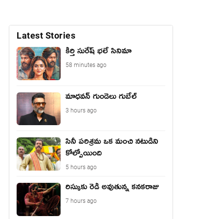
Latest Stories
కీర్తి సురేష్ భ‌లే సినిమా
58 minutes ago
మాధ‌వ‌న్ గుండెలు గుబేల్‌
3 hours ago
సినీ పరిశ్రమ ఒక మంచి నటుడిని
కోల్పోయింది
5 hours ago
రిస్కుకు రెడీ అవుతున్న కనకరాజు
7 hours ago