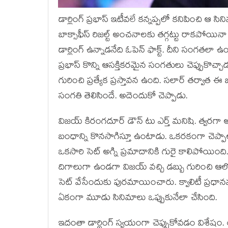
డార్లింగ్ ప్రభాస్ ఇటీవలే కన్నప్పలో కనిపించి ఆ 
బాక్సాఫీస్ రిజల్ట్ అంచనాలకు తగ్గట్టు రాకపోయినా
డార్లింగ్ ఉన్నాడనేది ఓపెన్ ఫాక్ట్. దీని సంగతలా 
ప్రభాస్ కొన్ని ఆసక్తికరమైన సంగతులు చెప్పుకొచ
గురించి ప్రత్యేక ప్రస్తావన ఉంది. సలార్ తర్వాత ఈ 
సంగతి తెలిసిందే. అదెందుకో చెప్పాడు.
విజయ్ కిరంగదూర్ డౌన్ టు ఎర్త్ మనిషి. త్వరగా అ
బంధాన్ని కొనసాగిస్తూ ఉంటాడు. ఒకరకంగా చెప్పాలం
ఒకసారి సెట్ అగ్ని ప్రమాదానికి గురై కాలిపోయిం
దిగాలుగా ఉండగా విజయ్ వచ్చి డబ్బు గురించి ఆలో
సెట్ వేసేందుకు పురమాయించారు. క్వాలిటీ ప్రధానమ
ఏకంగా మూడు సినిమాలు ఒప్పుకునేలా చేసింది.
ఇదంతా డార్లింగ్ స్వయంగా చెప్పుకోవడం విశేషం. 