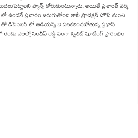
దలుపెట్టాలని ఫ్యాన్స్ కోరుకుంటున్నారు. అయితే ప్రశాంత్ వర్మ
 లో ఉందనే ప్రచారం జరుగుతోంది కానీ ప్రొడక్షన్ హౌస్ నుంచి
్ తో డిసెంబర్ లో ఆడియన్స్ ని పలకరించబోతున్న ప్రభాస్
ండు నెలల్లో సందీప్ రెడ్డి వంగా స్పిరిట్ షూటింగ్ ప్రారంభం