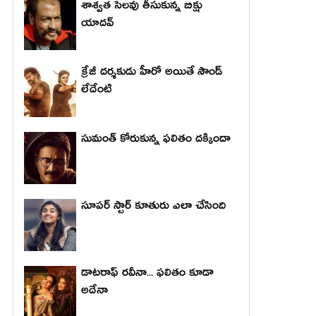
శాశ్వత సెలవు తీసుకున్న బిక్షు
యాదవ్
క్రేజీ దర్శకుడు హీరో అయితే సౌండ్
లేదేంటి
సుమంత్ కోరుకున్న ఫలితం దక్కిందా
సూపర్ స్టార్ కూతురు ఎలా చేసింది
డాటరాఫ్ రవీనా... ఫలితం కూడా
అదేనా