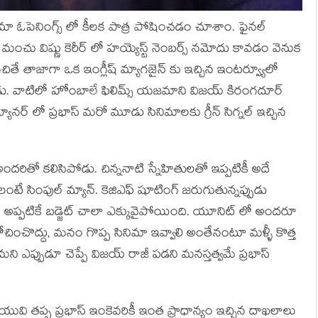
సినిమా ఓపెనింగ్స్ లో కీలక పాత్ర పోషించడం చూశాం. ఫైనల్
 మంచు విష్ణు కెరీర్ లో హయ్యెస్ట్ నెంబర్స్ నమోదు కావడం వెనుక
ఉంచితే తాజాగా ఒక ఇంగ్లీష్ మ్యాగజైన్ కు ఇచ్చిన ఇంటర్వ్యూలో
్చాడు. వాటిలో హోంబాలే ఫిలిమ్స్ యజమాని విజయ్ కిరంగదూర్
బ్యానర్ లో ప్రభాస్ మరో మూడు సినిమాలకు గ్రీన్ సిగ్నల్ ఇచ్చిన
ందరితో కలిసిపోడు. చిన్ననాటి స్నేహితులతో ఇప్పటికీ అదే
టే సింపుల్ మ్యాన్. కెజిఎఫ్ షూటింగ్ జరుగుతున్నప్పుడు
ది. అప్పటికే బడ్జెట్ చాలా ఎక్కువైపోయింది. యూనిట్ లో అందరూ
చించొద్దు, మనం గొప్ప సినిమా ఇవ్వాలి అంతేనంటూ మళ్ళీ కొత్త
ని ఎప్పుడూ చెప్పే విజయ్ రాజీ పడని మనస్తత్వమే ప్రభాస్
యువి తప్ప ప్రభాస్ ఇంకెవరికీ ఇంత ప్రాధాన్యం ఇచ్చిన దాఖలాలు