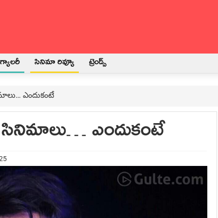
్యాలరీ
సినిమా రివ్యూ
ట్రెండ్స్
ినిమాలు… ఎందుకంటే
్ 3 సినిమాలు… ఎందుకంటే
025