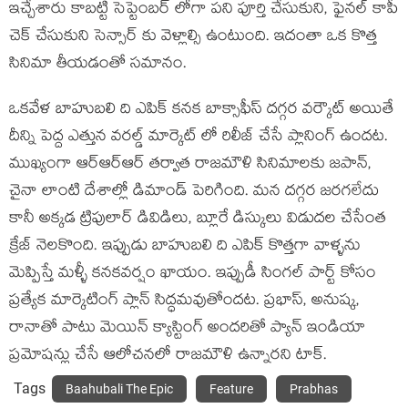
ఇచ్చేశారు కాబట్టి సెప్టెంబర్ లోగా పని పూర్తి చేసుకుని, ఫైనల్ కాపీ
చెక్ చేసుకుని సెన్సార్ కు వెళ్లాల్సి ఉంటుంది. ఇదంతా ఒక కొత్త
సినిమా తీయడంతో సమానం.
ఒకవేళ బాహుబలి ది ఎపిక్ కనక బాక్సాఫీస్ దగ్గర వర్కౌట్ అయితే
దీన్ని పెద్ద ఎత్తున వరల్డ్ మార్కెట్ లో రిలీజ్ చేసే ప్లానింగ్ ఉందట.
ముఖ్యంగా ఆర్ఆర్ఆర్ తర్వాత రాజమౌళి సినిమాలకు జపాన్,
చైనా లాంటి దేశాల్లో డిమాండ్ పెరిగింది. మన దగ్గర జరగలేదు
కానీ అక్కడ ట్రిపులార్ డివిడిలు, బ్లూరే డిస్కులు విడుదల చేసేంత
క్రేజ్ నెలకొంది. ఇప్పుడు బాహుబలి ది ఎపిక్ కొత్తగా వాళ్ళను
మెప్పిస్తే మళ్ళీ కనకవర్షం ఖాయం. ఇప్పుడీ సింగల్ పార్ట్ కోసం
ప్రత్యేక మార్కెటింగ్ ప్లాన్ సిద్ధమవుతోందట. ప్రభాస్, అనుష్క,
రానాతో పాటు మెయిన్ క్యాస్టింగ్ అందరితో ప్యాన్ ఇండియా
ప్రమోషన్లు చేసే ఆలోచనలో రాజమౌళి ఉన్నారని టాక్.
Tags
Baahubali The Epic
Feature
Prabhas