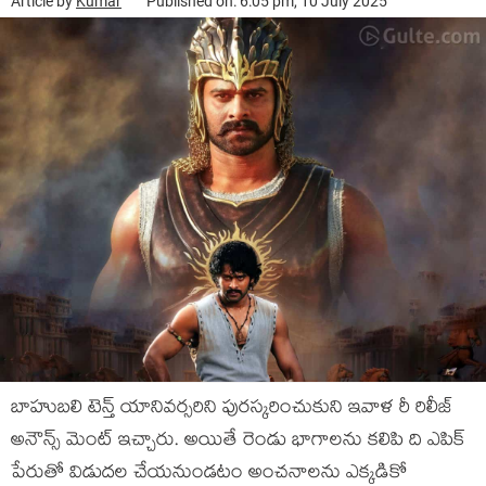
Article by
Kumar
Published on: 6:05 pm, 10 July 2025
బాహుబలి టెన్త్ యానివర్సరిని పురస్కరించుకుని ఇవాళ రీ రిలీజ్
అనౌన్స్ మెంట్ ఇచ్చారు. అయితే రెండు భాగాలను కలిపి ది ఎపిక్
పేరుతో విడుదల చేయనుండటం అంచనాలను ఎక్కడికో