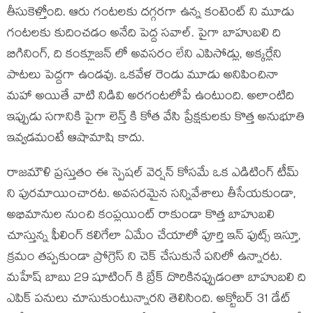
తీసుకెళ్తోంది. ఆరు గంటలకు దగ్గరగా ఉన్న కంటెంట్ ని మూడు
గంటలకు కుదించడం అనేది పెద్ద సవాల్. పైగా బాహుబలి ది
బిగినింగ్, ది కంక్లూజన్ లో అవసరం లేని ఎపిసోడ్లు, అక్కర్లేని
పాటలు పెద్దగా ఉండవు. ఒకవేళ రెండు మూడు అనిపించినా
మహా అయితే వాటి నిడివి అరగంటలోపే ఉంటుంది. అలాంటిది
ఇప్పుడు సగానికి పైగా లెన్త్ కి కోత వేసి ప్రేక్షకులకు కొత్త అనుభూతి
ఇవ్వడమంటే ఆషామాషి కాదు.
రాజమౌళి ప్రస్తుతం ఈ స్పెషల్ వెర్షన్ కోసమే ఒక ఎడిటింగ్ టీమ్
ని పురమాయించారట. అవసరమైన సన్నివేశాలు తీసేయకుండా,
అభిమానుల నుంచి కంప్లయింట్ రాకుండా కొత్త బాహుబలి
చూస్తున్న ఫీలింగ్ కలిగేలా ఏమేం చేయాలో పూర్తి ఇన్ ఫుట్స్ ఇస్తూ,
క్రమం తప్పకుండా ప్రోగ్రెస్ ని చెక్ చేసుకునే పనిలో ఉన్నారట.
మహేష్ బాబు 29 షూటింగ్ కి బ్రేక్ దొరికినప్పుడంతా బాహుబలి ది
ఎపిక్ పనులు చూసుకుంటున్నారని తెలిసింది. అక్టోబర్ 31 డేట్