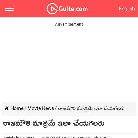
English
Home
/
Movie News
/
రాజమౌళి మాత్రమే ఇలా చేయగలరు
రాజమౌళి మాత్రమే ఇలా చేయగలరు