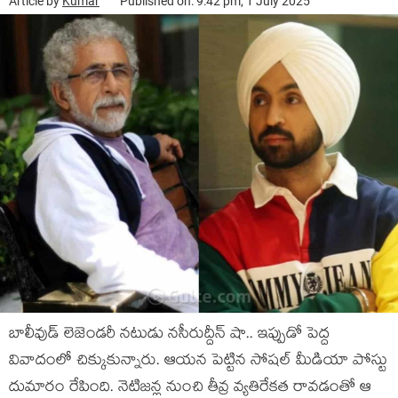
Article by
Kumar
Published on: 9:42 pm, 1 July 2025
బాలీవుడ్ లెజెండరీ నటుడు నసీరుద్దీన్ షా.. ఇప్పుడో పెద్ద
వివాదంలో చిక్కుకున్నారు. ఆయన పెట్టిన సోషల్ మీడియా పోస్టు
దుమారం రేపింది. నెటిజన్ల నుంచి తీవ్ర వ్యతిరేకత రావడంతో ఆ