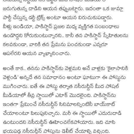
తీసుకున్న నిర్ణయానికి దిల్జీత్ మీద సోషల్ మీడియాలో
జరుగుతున్న దాడిని ఆయన తప్పుబట్టారు. ఇదంతా ఒక జుమ్లా
పార్టీ చేస్తున్న డర్టీ ట్రిక్స్ అంటూ ఆయన విరుచుకుపడ్డారు.
వీళ్లు ఇండియా, పాకిస్థాన్ ప్రజల మధ్య వ్యక్తిగత సంబంధాలు
ఉండొద్దని కోరుకుంటున్నారని.. కానీ తన పాకిస్థాన్ స్నేహితులను
కలవకుండా, వారికి తన ప్రేమను పంచకుండా ఎవ్వరూ
ఆపలేరని ఆయన వ్యాఖ్యానించారు.
అంతే కాక.. తనను పాకిస్థాన్‌కు వెళ్లమని అనే వాళ్లకు ‘కైలాసానికి
వెళ్లండి’ అన్నదే తన సమాధానం అంటూ ఘాటుగా ఈ పోస్టును
ముగించారు. ఐతే ఈ పోస్టు తర్వాత నసీరుద్దీన్ మీద సోషల్
మీడియాలో తీవ్ర స్థాయిలో ఎటాక్ మొదలైంది. పాకిస్థాన్‌ను
ఇంతగా ప్రేమించే నసీరుద్దీన్ సినిమాలన్నింటినీ బాయ్‌కాట్
చేయాలంటూ పిలుపునిచ్చారు. మరీ ఈ స్థాయిలో ఎదురుదాడి
ఉంటుందని నసీరుద్దీన్ ఊహించలేకపోయారు. ఇది చూసి
భయపడ్డ నసీరుద్దీన్ పోస్టును డెలీట్ చేయాల్సి వచ్చింది.