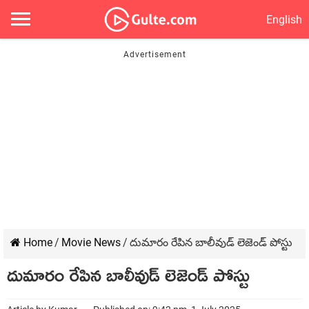
English
Home
/
Movie News
/
దుమారం రేపిన బాలీవుడ్ లెజెండ్ పోస్టు
దుమారం రేపిన బాలీవుడ్ లెజెండ్ పోస్టు