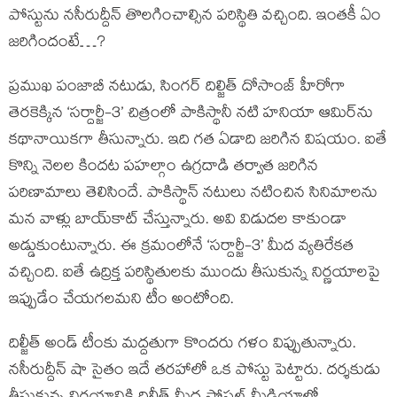
పోస్టును నసీరుద్దీన్ తొలగించాల్సిన పరిస్థితి వచ్చింది. ఇంతకీ ఏం
జరిగిందంటే…?
ప్రముఖ పంజాబీ నటుడు, సింగర్ దిల్జిత్ దోసాంజ్ హీరోగా
తెరకెక్కిన ‘సర్దార్జీ-3’ చిత్రంలో పాకిస్థానీ నటి హనియా ఆమిర్‌ను
కథానాయికగా తీసున్నారు. ఇది గత ఏడాది జరిగిన విషయం. ఐతే
కొన్ని నెలల కిందట పహల్గాం ఉగ్రదాడి తర్వాత జరిగిన
పరిణామాలు తెలిసిందే. పాకిస్థాన్ నటులు నటించిన సినిమాలను
మన వాళ్లు బాయ్‌కాట్ చేస్తున్నారు. అవి విడుదల కాకుండా
అడ్డుకుంటున్నారు. ఈ క్రమంలోనే ‘సర్దార్జీ-3’ మీద వ్యతిరేకత
వచ్చింది. ఐతే ఉద్రిక్త పరిస్థితులకు ముందు తీసుకున్న నిర్ణయాలపై
ఇప్పుడేం చేయగలమని టీం అంటోంది.
దిల్జీత్‌ అండ్ టీంకు మద్దతుగా కొందరు గళం విప్పుతున్నారు.
నసీరుద్దీన్ షా సైతం ఇదే తరహాలో ఒక పోస్టు పెట్టారు. దర్శకుడు