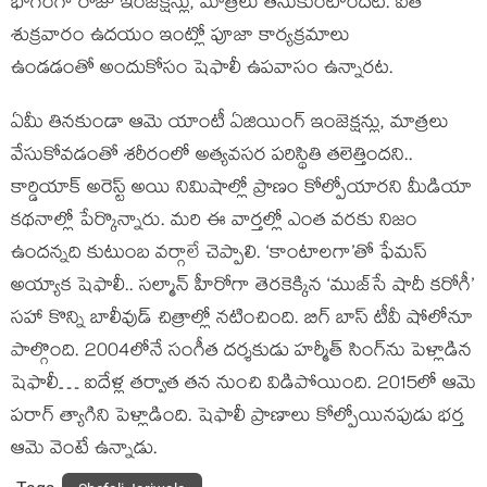
భాగంగా రోజు ఇంజెక్షన్లు, మాత్రలు తీసుకుంటోందట. ఐతే
శుక్రవారం ఉదయం ఇంట్లో పూజా కార్యక్రమాలు
ఉండడంతో అందుకోసం షెఫాలీ ఉపవాసం ఉన్నారట.
ఏమీ తినకుండా ఆమె యాంటీ ఏజియింగ్ ఇంజెక్షన్లు, మాత్రలు
వేసుకోవడంతో శరీరంలో అత్యవసర పరిస్థితి తలెత్తిందని..
కార్డియాక్ అరెస్ట్ అయి నిమిషాల్లో ప్రాణం కోల్పోయారని మీడియా
కథనాల్లో పేర్కొన్నారు. మరి ఈ వార్తల్లో ఎంత వరకు నిజం
ఉందన్నది కుటుంబ వర్గాలే చెప్పాలి. ‘కాంటాలగా’తో ఫేమస్
అయ్యాక షెఫాలీ.. సల్మాన్ హీరోగా తెరకెక్కిన ‘ముజ్‌సే షాదీ కరోగీ’
సహా కొన్ని బాలీవుడ్ చిత్రాల్లో నటించింది. బిగ్ బాస్ టీవీ షోలోనూ
పాల్గొంది. 2004లోనే సంగీత దర్శకుడు హర్మీత్ సింగ్‌ను పెళ్లాడిన
షెఫాలీ… ఐదేళ్ల తర్వాత తన నుంచి విడిపోయింది. 2015లో ఆమె
పరాగ్ త్యాగిని పెళ్లాడింది. షెఫాలీ ప్రాణాలు కోల్పోయినపుడు భర్త
ఆమె వెంటే ఉన్నాడు.