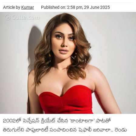
Article by
Kumar
Published on: 2:58 pm, 29 June 2025
2002లో సెన్సేషన్ క్రియేట్ చేసిన ‘కాంటాలగా’ పాటతో
తిరుగులేని పాపులారిటీ సంపాదించిన షెఫాలీ జరివాలా.. రెండు