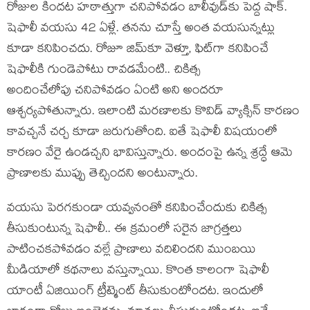
రోజుల కిందట హఠాత్తుగా చనిపోవడం బాలీవుడ్‌కు పెద్ద షాక్.
షెఫాలీ వయసు 42 ఏళ్లే. తనను చూస్తే అంత వయసున్నట్లు
కూడా కనిపించదు. రోజూ జిమ్‌కూ వెళ్తూ, ఫిట్‌గా కనిపించే
షెఫాలీకి గుండెపోటు రావడమేంటి.. చికిత్స
అందించేలోపు చనిపోవడం ఏంటి అని అందరూ
ఆశ్చర్యపోతున్నారు. ఇలాంటి మరణాలకు కొవిడ్ వ్యాక్సిన్ కారణం
కావచ్చనే చర్చ కూడా జరుగుతోంది. ఐతే షెఫాలీ విషయంలో
కారణం వేరై ఉండచ్చని భావిస్తున్నారు. అందంపై ఉన్న శ్రద్ధే ఆమె
ప్రాణాలకు ముప్పు తెచ్చిందని అంటున్నారు.
వయసు పెరగకుండా యవ్వనంతో కనిపించేందుకు చికిత్స
తీసుకుంటున్న షెఫాలీ.. ఈ క్రమంలో సరైన జాగ్రత్తలు
పాటించకపోవడం వల్లే ప్రాణాలు వదిలిందని ముంబయి
మీడియాలో కథనాలు వస్తున్నాయి. కొంత కాలంగా షెఫాలీ
యాంటీ ఏజియింగ్ ట్రీట్మెంట్ తీసుకుంటోందట. ఇందులో