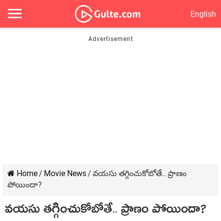
English
Home
/
Movie News
/
వయసు తగ్గించుకోబోతే.. ప్రాణం
పోయిందా?
వయసు తగ్గించుకోబోతే.. ప్రాణం పోయిందా?