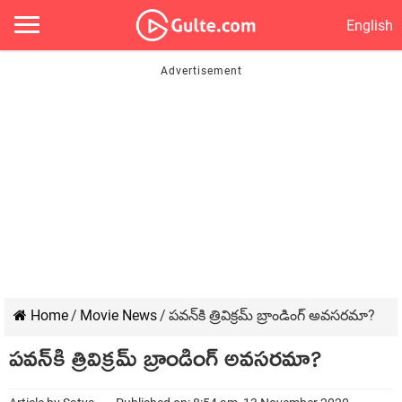
English
Home
/
Movie News
/
పవన్‍కి త్రివిక్రమ్‍ బ్రాండింగ్‍ అవసరమా?
పవన్‍కి త్రివిక్రమ్‍ బ్రాండింగ్‍ అవసరమా?