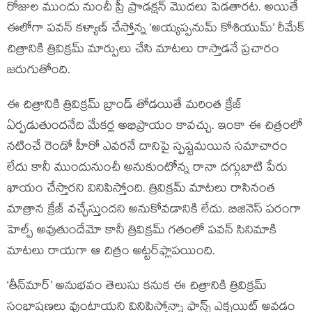
రోజుల ముందు నుంచీ ప్రీ ప్రొడక్షన్‍ మొదలు పెడతారట. అయితే
ఈలోగా పవన్‍ కళ్యాణ్‍ చేస్తోన్న ‘అయ్యప్పనుమ్‍ కోశియుమ్‍’ రీమేక్‍
చిత్రానికి త్రివిక్రమ్‍ మార్పులు చేసి మాటలు రాస్తాడనే ప్రచారం
జరుగుతోంది.
ఈ చిత్రానికి త్రివిక్రమ్‍ బ్రాండ్‍ తోడయితే మరింత క్రేజ్‍
ఏర్పడుతుందనేది మేకర్ల అభిప్రాయం కావచ్చు. ఇంకా ఈ చిత్రంలో
నటించే రెండో హీరో ఎవరనే దానిపై స్పష్టమయిన సమాచారం
లేదు కానీ ముందునుంచీ అనుకుంటోన్న రానా దగ్గుబాటి పేరు
ఖాయం చేస్తారని వినిపిస్తోంది. త్రివిక్రమ్‍ మాటలు రాసినంత
మాత్రాన క్రేజ్‍ వచ్చేస్తుందని అనుకోవడానికి లేదు. బిజినెస్‍ పరంగా
హెల్ప్ అవుతుందేమో కానీ త్రివిక్రమ్‍ గతంలో పవన్‍ సినిమాకి
మాటలు రాయగా ఆ చిత్రం అట్టర్‍ఫ్లాపయింది.
‘తీన్‍మార్‍’ అనుభవం తెలుసు కనుక ఈ చిత్రానికి త్రివిక్రమ్‍
సంభాషణలు వుంటాయని వినిపిస్తోన్నా ఫాన్స్ ఎక్సయిట్‍ అవడం