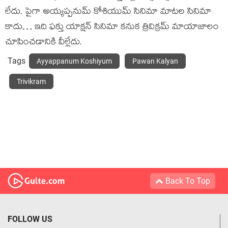
లేదు. పైగా అయ్యప్పనుమ్‍ కోశియుమ్‍ సినిమా మాటల సినిమా
కాదు… ఇది ఫక్తు యాక్షన్‍ సినిమా కనుక త్రివిక్రమ్‍ మాయాజాలం
చూపించడానికి వీల్లేదు.
Tags
Ayyappanum Koshiyum
Pawan Kalyan
Trivikram
Back To Top
FOLLOW US