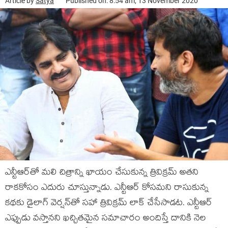
Article by
Satya
Published on: 8:54 am, 13 November 2020
ఎన్టీఆర్‍తో మలి చిత్రాన్ని ఖాయం చేసుకున్న త్రివిక్రమ్‍ అతని
రాకకోసం ఎదురు చూస్తున్నాడు. ఎన్టీఆర్‍ కోసమని రాసుకున్న
కథకు డైలాగ్‍ వెర్షన్‍తో సహా త్రివిక్రమ్‍ లాక్‍ చేసేసాడట. ఎన్టీఆర్‍
ఎప్పుడు వస్తానని ఖచ్చితమైన సమాచారం అందిస్తే దానికి నెల