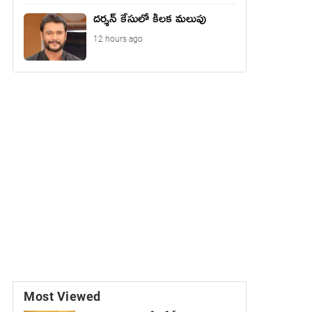
దర్శన్ కేసులో కీలక మలుపు
12 hours ago
Most Viewed