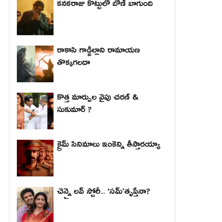
కనకరాజు కొట్టులో బోణీ బాగుంది
రాకాసి గాడ్జిల్లాని రామాయణ
తొక్కగలదా
కొత్త మార్పుల వైపు చరణ్ &
సుకుమార్ ?
క్రైమ్ సినిమాలు ఇంకెన్ని తీస్తారయ్యా
చెన్నై లవ్ స్టోరీ... ‘సమ్’తృప్తేనా?