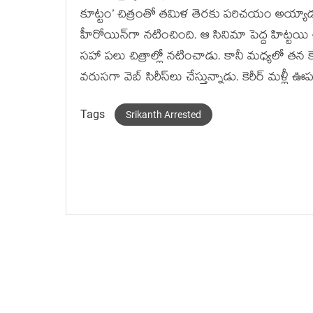
కూట్టం’ చిత్రంతో తమిళ తెరకు పరిచయం అయ్యాడు. అద
హీరోయిన్‌గా నటించింది. ఆ సినిమా పెద్ద హిట్టయి శ్
సహా పలు చిత్రాల్లో నటించాడు. కానీ మధ్యలో తన కెర
వరుసగా వెబ్ సిరీస్‌లు చేస్తున్నాడు. కెరీర్ మళ
Tags
Srikanth Arrested