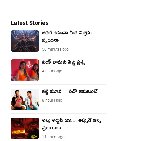
Latest Stories
జడల్ జమానా మీద మిశ్రమ
స్పందనా
50 minutes ago
వింక్ భామకు పిచ్చి ప్రశ్న
4 hours ago
కల్ట్ మూవీ… ఏదో అనుకుంటే
8 hours ago
అల్లు అర్జున్ 23… అప్పుడే ఇన్ని
ప్రచారాలా
11 hours ago