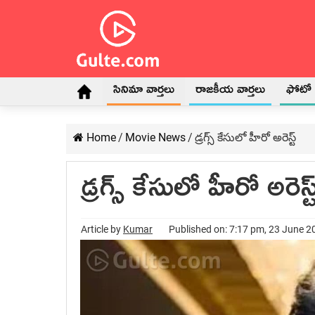
సినిమా వార్తలు
రాజకీయ వార్తలు
ఫోటో గ
Home
/
Movie News
/
డ్రగ్స్ కేసులో హీరో అరెస్ట్
డ్రగ్స్ కేసులో హీరో అరెస్ట
Article by
Kumar
Published on: 7:17 pm, 23 June 2