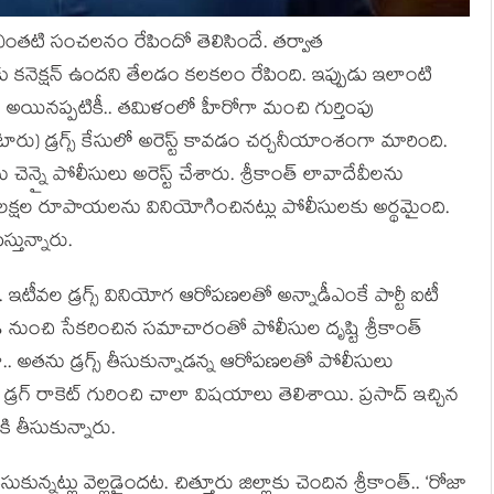
సు ఎంతటి సంచలనం రేపిందో తెలిసిందే. తర్వాత
లకు కనెక్షన్ ఉందని తేలడం కలకలం రేపింది. ఇప్పుడు ఇలాంటి
ాడే అయినప్పటికీ.. తమిళంలో హీరోగా మంచి గుర్తింపు
టారు) డ్రగ్స్ కేసులో అరెస్ట్ కావడం చర్చనీయాంశంగా మారింది.
‌ను చెన్నై పోలీసులు అరెస్ట్ చేశారు. శ్రీకాంత్ లావాదేవీలను
్నర లక్షల రూపాయలను వినియోగించినట్లు పోలీసులకు అర్థమైంది.
స్తున్నారు.
ి. ఇటీవల డ్రగ్స్ వినియోగ ఆరోపణలతో అన్నాడీఎంకే పార్టీ ఐటీ
డి నుంచి సేకరించిన సమాచారంతో పోలీసుల దృష్టి శ్రీకాంత్
గా.. అతను డ్రగ్స్ తీసుకున్నాడన్న ఆరోపణలతో పోలీసులు
్రగ్ రాకెట్ గురించి చాలా విషయాలు తెలిశాయి. ప్రసాద్ ఇచ్చిన
 తీసుకున్నారు.
సుకున్నట్లు వెల్లడైందట. చిత్తూరు జిల్లాకు చెందిన శ్రీకాంత్.. ‘రోజా