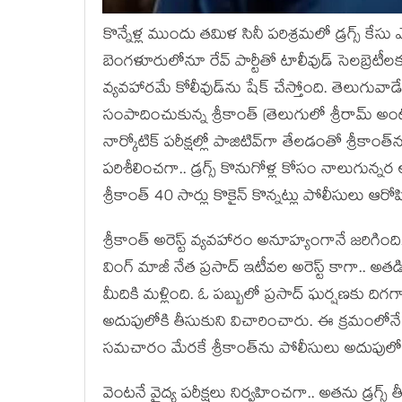
కొన్నేళ్ల ముందు తమిళ సినీ పరిశ్రమలో డ్రగ్స్ కే
బెంగళూరులోనూ రేవ్ పార్టీతో టాలీవుడ్ సెలబ్రెటీ
వ్యవహారమే కోలీవుడ్‌‌ను షేక్ చేస్తోంది. తెలుగువ
సంపాదించుకున్న శ్రీకాంత్ (తెలుగులో శ్రీరామ్ అం
నార్కోటిక్ పరీక్షల్లో పాజిటివ్‌గా తేలడంతో శ్రీకాంత్
పరిశీలించగా.. డ్రగ్స్ కొనుగోళ్ల కోసం నాలుగున
శ్రీకాంత్ 40 సార్లు కొకైన్ కొన్నట్లు పోలీసులు ఆరోపి
శ్రీకాంత్ అరెస్ట్ వ్యవహారం అనూహ్యంగానే జరిగింద
వింగ్ మాజీ నేత ప్రసాద్ ఇటీవల అరెస్ట్ కాగా.. అత
మీదికి మళ్లింది. ఓ పబ్బులో ప్రసాద్ ఘర్షణకు దిగ
అదుపులోకి తీసుకుని విచారించారు. ఈ క్రమంలోనే డ
సమచారం మేరకే శ్రీకాంత్‌ను పోలీసులు అదుపులోకి
వెంటనే వైద్య పరీక్షలు నిర్వహించగా.. అతను డ్రగ్స్ తీ