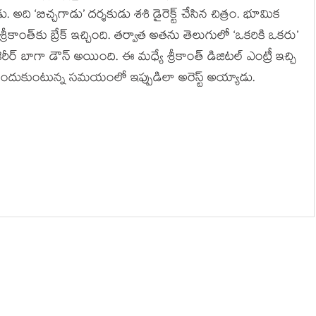
ి ‘బిచ్చగాడు’ దర్శకుడు శశి డైరెక్ట్ చేసిన చిత్రం. భూమిక
రీకాంత్‌కు బ్రేక్ ఇచ్చింది. తర్వాత అతను తెలుగులో ‘ఒకరికి ఒకరు’
ీర్ బాగా డౌన్ అయింది. ఈ మధ్యే శ్రీకాంత్ డిజిటల్ ఎంట్రీ ఇచ్చి
్లీ ఊపందుకుంటున్న సమయంలో ఇప్పుడిలా అరెస్ట్ అయ్యాడు.