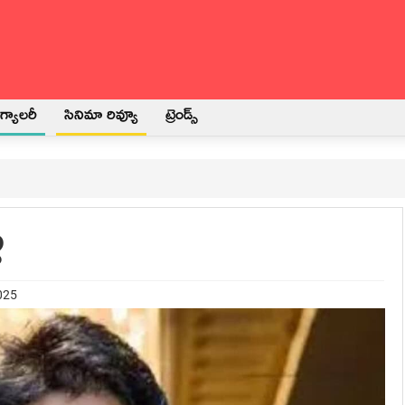
్యాలరీ
సినిమా రివ్యూ
ట్రెండ్స్
్
025